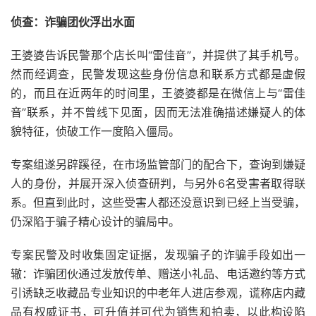
侦查：诈骗团伙浮出水面
王婆婆告诉民警那个店长叫“雷佳音”，并提供了其手机号。
然而经调查，民警发现这些身份信息和联系方式都是虚假
的，而且在近两年的时间里，王婆婆都是在微信上与“雷佳
音”联系，并不曾线下见面，因而无法准确描述嫌疑人的体
貌特征，侦破工作一度陷入僵局。
专案组遂另辟蹊径，在市场监管部门的配合下，查询到嫌疑
人的身份，并展开深入侦查研判，与另外6名受害者取得联
系。但直到此时，这些受害人都还没意识到已经上当受骗，
仍深陷于骗子精心设计的骗局中。
专案民警及时收集固定证据，发现骗子的诈骗手段如出一
辙：诈骗团伙通过发放传单、赠送小礼品、电话邀约等方式
引诱缺乏收藏品专业知识的中老年人进店参观，谎称店内藏
品有权威证书，可升值并可代为销售和拍卖，以此构设陷