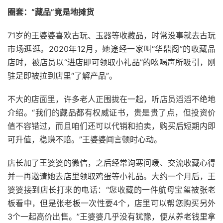
圈套：“藏品”竟是地摊货
71岁的王婆婆喜欢古玩、玉器等收藏品，时常没事就去古玩
市场逛逛。2020年12月，她途经一家叫“华鼎阁”的收藏品
店时，被店员以“进店即可领取小礼品”的吆喝声所吸引，刚
驻足即被拉到店里“了解产品”。
不大的店面里，许多老人正围拢在一起，听店员滔滔不绝地
介绍。“我们的藏品都有权威证书，贵是贵了点，但投资价
值不容错过，而且咱们还可以代销和拍卖，购买后短期内即
可升值，稳赚不赔。”王婆婆闻言顿时心动。
店长加了王婆婆的微信，之后经常询寒问暖、交流收藏心得
并一再邀请她去店里领取鸡蛋等小礼品。大约一个月后，王
婆婆接到店长打来的电话：“您收藏的一件航母宝玺被张老
板看中，但是张老板一次性要4个，店里可以帮您购买另外
3个一起高价出售。”王婆婆几乎没有犹豫，便从养老钱里拿