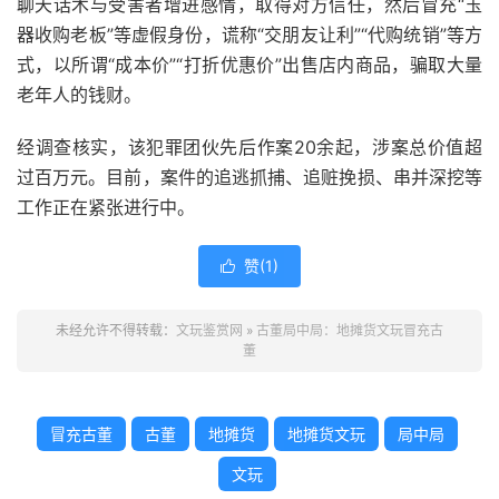
聊天话术与受害者增进感情，取得对方信任，然后冒充“玉
器收购老板”等虚假身份，谎称“交朋友让利”“代购统销”等方
式，以所谓“成本价”“打折优惠价”出售店内商品，骗取大量
老年人的钱财。
经调查核实，该犯罪团伙先后作案20余起，涉案总价值超
过百万元。目前，案件的追逃抓捕、追赃挽损、串并深挖等
工作正在紧张进行中。
赞(
1
)

未经允许不得转载：
文玩鉴赏网
»
古董局中局：地摊货文玩冒充古
董
冒充古董
古董
地摊货
地摊货文玩
局中局
文玩