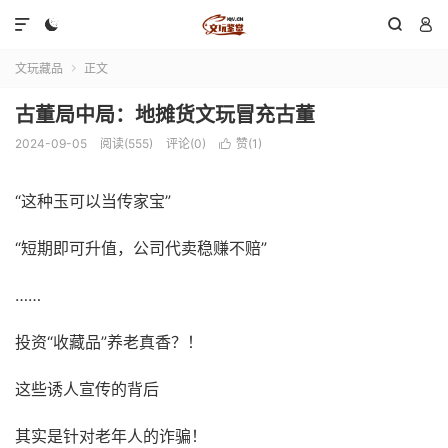




文玩藏品
正文

古董局中局：地摊货文玩冒充古董
2024-09-05
阅读(555)
评论(0)
赞(
1
)

“这种玉可以当传家宝”
“短期即可升值，公司代卖稳赚不赔”
……
投资“收藏品”养老真香？！
这些诱人宣传的背后
其实是针对老年人的诈骗！