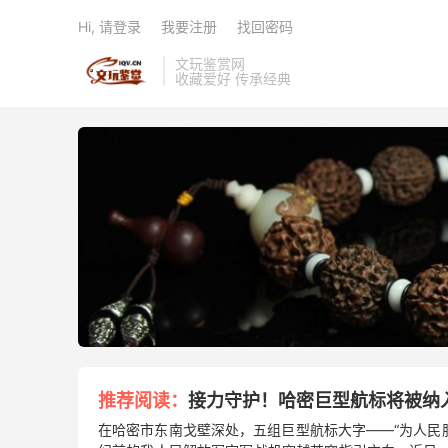
Hi, 请登录
我要注册
找回密码
文玩鉴赏网
收藏爱好 传承经典

推荐阅读：
接力守护！哈密巨型航标将被纳
在哈密市东南戈壁深处，五组巨型航标大字——“为人民