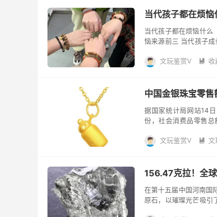
当代孩子都在烦恼
当代孩子都在烦恼什么 
恼来源前三 当代孩子成
合“七彩假期”志愿服务
文玩鉴赏V
收

中国金银珠宝零售
据国家统计局网站14日
份，社会消费品零售总额
元，同比增长2.7%；乡村
文玩鉴赏V
文

156.47克拉！
在第十五届中国河南国际
原石，以璀璨光芒吸引
际宝石研究院（IGI）权威鉴