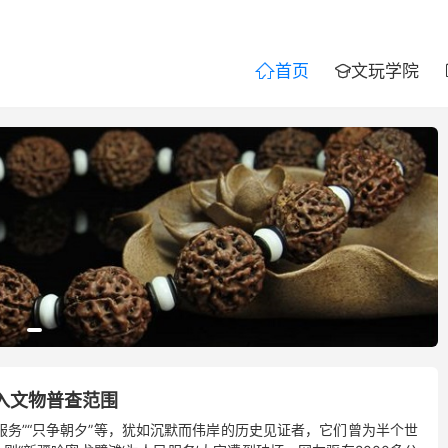
首页
文玩学院


入文物普查范围
服务”“只争朝夕”等，犹如沉默而伟岸的历史见证者，它们曾为半个世