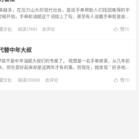
来越多，在压力山大的现代社会，盘捻手串帮助人们找回难得的平
时候开始，手串和油腻这个词挂上了勾，甚至有人说戴手串就是金链
！ 其实，“一杆子打死一群人”的情况并不少见，很多跟风起哄的...
藏文化
阅读(749)
去评论
赞(
1
)

代替中年大叔
早就不是中年油腻大叔们的专属了。 晓慧是一名手串商家，从几年前
，但生意好起来却是这两年才有的事。到现在，她发现 ” 好多地方
手一串会盘的串 “。 做祈...
藏文化
阅读(2068)
去评论
赞(
1
)

五大文玩手串盘点
去，这一年里文玩圈子里依然是风云变幻，有的文玩手串贬值如雪崩，
吸引了不少新老玩家。下面这几种虽然不是新的品类，但是今年特别
都换成了这几种，看看有你正在盘的吗？ 1. 百香籽文...
玩藏品
阅读(2898)
去评论
赞(
2
)
