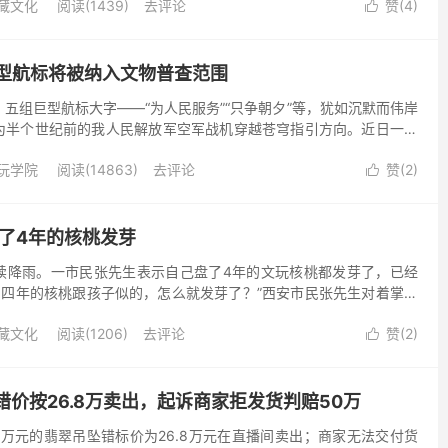
藏文化
阅读(1439)
去评论
赞(
4
)

型航标将被纳入文物普查范围
五组巨型航标大字——“为人民服务”“只争朝夕”等，犹如沉默而伟岸
为半个世纪前的我人民解放军空军战机穿越苍穹指引方向。近日一则
服务’大字遭到破坏，网友驱车2000多公里修复”的...
玩学院
阅读(14863)
去评论
赞(
2
)

盘了4年的核桃发芽
续降雨。一市民张先生表示自己盘了4年的文玩核桃都发芽了，已经
了四年的核桃跟孩子似的，怎么就发芽了？”西安市民张先生对着掌心
笑不得。这对被每日摩挲出温润包浆的文玩核桃，竟在持续4...
藏文化
阅读(1206)
去评论
赞(
2
)

错价按26.8万卖出，起诉商家拒发货判赔50万
8万元的翡翠吊坠错标价为26.8万元在直播间卖出；商家无法交付货