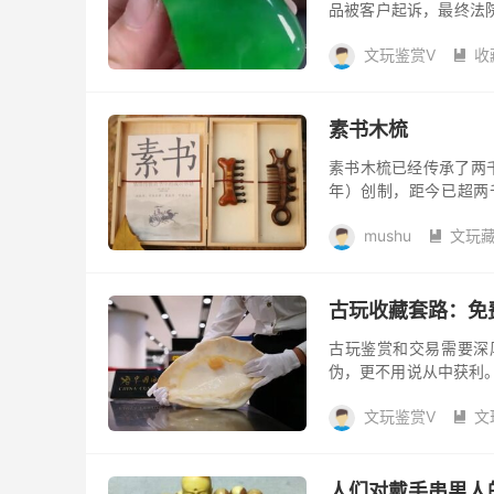
品被客户起诉，最终法
在广东四会市的离奇案件
文玩鉴赏V
收

素书木梳
素书木梳已经传承了两
年）创制，距今已超两
贾，皆以馈赠素书木梳为
mushu
文玩

古玩收藏套路：免
古玩鉴赏和交易需要深
伪，更不用说从中获利
上出现了一种新型投资骗
文玩鉴赏V
文

人们对戴手串男人