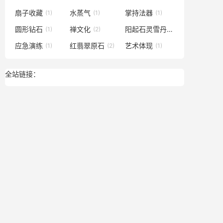
扇子收藏
水蒸气
掌持法器
(1)
(1)
(1)
圆形钻石
禅文化
阳起石灵雪丹
(1)
(2)
(1)
应急演练
红翡翠原石
艺术体现
(1)
(2)
(1)
全站链接：