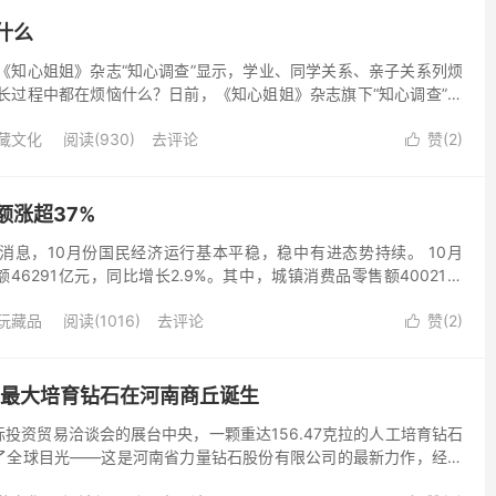
什么
《知心姐姐》杂志“知心调查”显示，学业、同学关系、亲子关系列烦
长过程中都在烦恼什么？日前，《知心姐姐》杂志旗下“知心调查”联
项目，面向小学至初中阶段的少年儿童及家长，发起了“...
藏文化
阅读(930)
去评论
赞(
2
)

额涨超37%
消息，10月份国民经济运行基本平稳，稳中有进态势持续。 10月
46291亿元，同比增长2.9%。其中，城镇消费品零售额40021亿
消费品零售额6270亿元，增长4.1%。...
玩藏品
阅读(1016)
去评论
赞(
2
)

全球最大培育钻石在河南商丘诞生
投资贸易洽谈会的展台中央，一颗重达156.47克拉的人工培育钻石
了全球目光——这是河南省力量钻石股份有限公司的最新力作，经国
定，它不仅超越了2022年Meylor Glo...