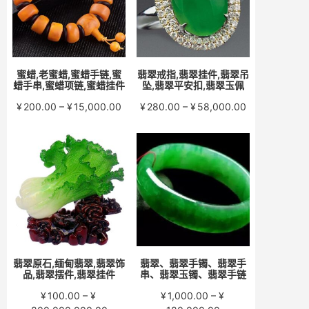
蜜蜡,老蜜蜡,蜜蜡手链,蜜
翡翠戒指,翡翠挂件,翡翠吊
蜡手串,蜜蜡项链,蜜蜡挂件
坠,翡翠平安扣,翡翠玉佩
价
价
¥
200.00
–
¥
15,000.00
¥
280.00
–
¥
58,000.00
格
格
范
范
围：
围：
¥200.00
¥280.00
至
至
¥15,000.00
¥58,000.00
翡翠原石,缅甸翡翠,翡翠饰
翡翠、翡翠手镯、翡翠手
品,翡翠摆件,翡翠挂件
串、翡翠玉镯、翡翠手链
¥
100.00
–
¥
¥
1,000.00
–
¥