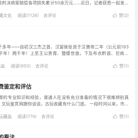
院判决商家赔偿各项损失累计50余万元……近日，记者获悉一起发生
。 9月22日，涉事商家告诉记者，发现错误的第三天...
藏文化
阅读(1126)
去评论
赞(
2
)

千多年——自初汉三杰之首、汉留侯张良于汉惠帝二年（公元前193
千年！两千年！上至王公贵胄、簪缨世族，下及布衣黔首、巨商富
至尚雅举，其因在于，送素书木梳，就是送平安信符，送“成功、...
藏品
阅读(950)
去评论
赞(
1
)

费鉴定和评估
厚的专业知识和经验，普通人在没有充分准备的情况下很难辨别真
。文玩鉴赏网跟你谈谈，古玩收藏有什么门道。 一段时间以来，市场
局。 一些不法商家利用民间收藏者对传统文化的兴趣和对投资收...
玩藏品
阅读(774)
去评论
赞(
1
)

的看法