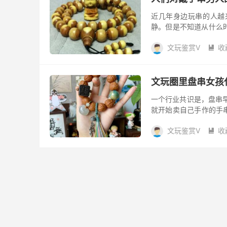
近几年身边玩串的人越
静。但是不知道从什么
子的升级版，看着辣眼睛
文玩鉴赏V
收

文玩圈里盘串女孩
一个行业共识是，盘串
就开始卖自己手作的手串
从小学生到大学生，基本人
文玩鉴赏V
收

2024年最受欢迎
转眼间2024年即将过
也有的文玩如日初升，
受欢迎，不少玩友随身手串
文玩鉴赏V
文
