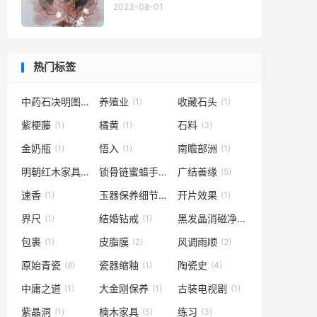
2023-08-01
热门标签
中药石决明图片
养殖业
收藏石头
(1)
(1)
(1)
紫梗藤
橘黄
石料
(1)
(1)
(3)
金奶瓶
悟入
南瞻部洲
(1)
(1)
(1)
明朝红木家具
锁骨链蜜蜡手串
广结善缘
(1)
(1)
(5)
速香
玉器保养细节
开片效果
(1)
(1)
(1)
界尺
结婚钻戒
黑发晶消磁净化
(1)
(1)
(1)
包裹
皮脂膜
风调雨顺
(1)
(2)
(2)
原始青瓷
瓷器缩釉
陶瓷史
(8)
(1)
(4)
中庸之道
大金刚保养
古装电视剧
(1)
(1)
(1)
紫晶洞
楠木家具
练习
(1)
(5)
(3)