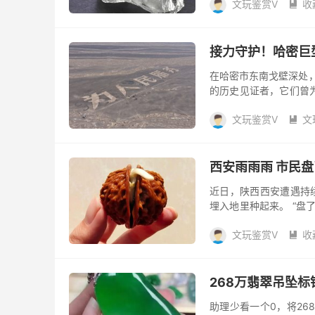
文玩鉴赏V
收

接力守护！哈密巨
在哈密市东南戈壁深处，
的历史见证者，它们曾
“新疆哈密戈壁滩‘为人民
文玩鉴赏V
文

西安雨雨雨 市民
近日，陕西西安遭遇持
埋入地里种起来。 “盘
冒芽的“狮子头”核桃哭
文玩鉴赏V
收

268万翡翠吊坠标
助理少看一个0，将26