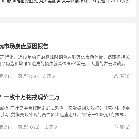
“新疆哈密戈壁滩‘为人民服务’大字遭到破坏，网友驱车2000多公
玩市场崩盘原因报告
古玩行业，近10年疯狂的巅峰时期曾达到万亿市场体量，然而据相关
品伪造和欺诈所造成的损失就高达60亿美元。 大量的古玩收藏者们
“污名化”，不断加重的信用危机，市场几近面临崩盘。...
藏文化
阅读(459)
去评论
赞(
1
)

？一枚十万钻戒现价三万
戒指”在社交平台掀起刷屏式热潮，这款被网友戏称为“1克拉钻戒平
9元起，凭借亮眼外观与高性价比迅速走红。“胖东来169元1克拉戒指”
其材质也并非天然或人造钻石，而是合成碳硅石，...
藏文化
阅读(1032)
去评论
赞(
2
)
