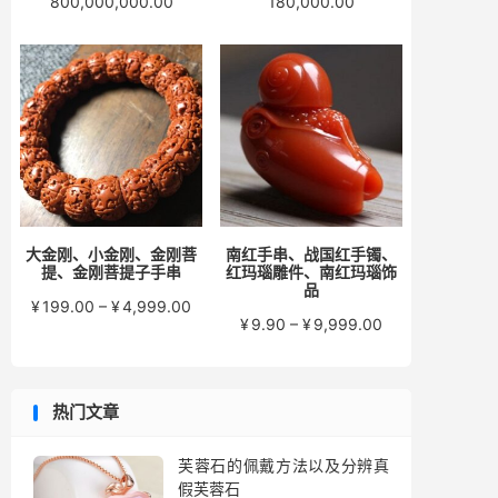
价
价
800,000,000.00
180,000.00
格
格
范
范
围：
围：
¥100.00
¥1,000.00
至
至
¥800,000,000.00
¥180,000.00
大金刚、小金刚、金刚菩
南红手串、战国红手镯、
提、金刚菩提子手串
红玛瑙雕件、南红玛瑙饰
品
价
¥
199.00
–
¥
4,999.00
价
¥
9.90
–
¥
9,999.00
格
格
范
范
围：
围：
¥199.00
热门文章
¥9.90
至
至
¥4,999.00
¥9,999.00
芙蓉石的佩戴方法以及分辨真
假芙蓉石