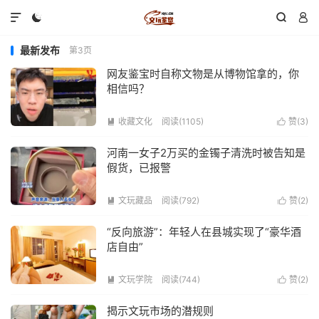




最新发布
第3页
网友鉴宝时自称文物是从博物馆拿的，你
相信吗？
收藏文化
阅读(1105)
赞(
3
)


河南一女子2万买的金镯子清洗时被告知是
假货，已报警
文玩藏品
阅读(792)
赞(
2
)


“反向旅游”：年轻人在县城实现了“豪华酒
店自由”
文玩学院
阅读(744)
赞(
2
)


揭示文玩市场的潜规则