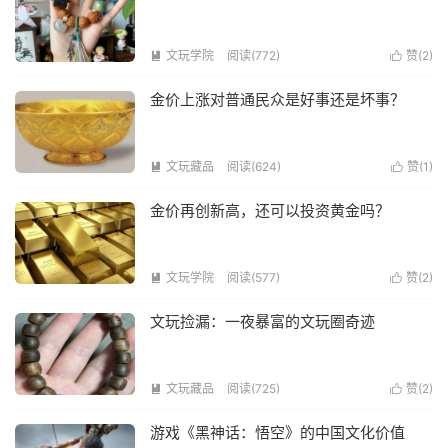
文玩学院
阅读(772)
赞(
2
)


金价上涨对普通民众是好事还是坏事？
文玩藏品
阅读(624)
赞(
1
)


金价再创新高，还可以投资黄金吗？
文玩学院
阅读(577)
赞(
2
)


文玩捡漏：一夜暴富的文玩圈奇迹
文玩藏品
阅读(725)
赞(
2
)


游戏《黑神话：悟空》的中国文化价值