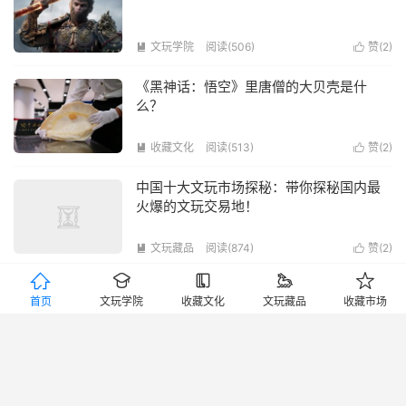
文玩学院
阅读(506)
赞(
2
)


《黑神话：悟空》里唐僧的大贝壳是什
么？
收藏文化
阅读(513)
赞(
2
)


中国十大文玩市场探秘：带你探秘国内最
火爆的文玩交易地！
文玩藏品
阅读(874)
赞(
2
)







文玩市场十年疯狂落幕 大量文玩品种无人
首页
文玩学院
收藏文化
文玩藏品
收藏市场
问津
收藏文化
阅读(689)
赞(
2
)


年轻人的“养石头”宠物风潮