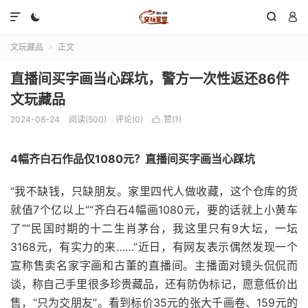




文玩藏品
正文

直播间买字画当心踩坑，警方一次性返还86件
文玩藏品
2024-08-24
阅读(500)
评论(0)
赞(
1
)

4幅齐白石作品仅1080元？直播间买字画当心踩坑
“我不缺钱，只缺朋友。家里四代人做收藏，这个仓库的货
就值7个亿以上”“齐白石4幅画1080元，要的话就上小黄车
了”“民国时期的十二生肖茅台，我这里只有9大坛，一坛
3168元，有实力的来……”近日，有网友表示偶然发现一个
宣称售卖名家字画和古董的直播间。主播面对镜头侃侃而
谈，称自己手里很多珍贵藏品，还有防伪标记，愿意低价出
售，“只为交朋友”。看到标价35元的张大千画卷、159元的