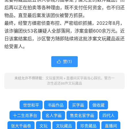
后再以正在拍卖等各种理由，既不支付任何资金，也不归还
物品，直至最后案发该团伙被警方抓获。
最终，经警方缜密侦查布控、严密组织抓捕，2022年8月，
该诈骗团伙53名嫌疑人全部落网，涉案金额600余万元。近
日该案结案后，沙区警方随即陆续将这批涉案文玩藏品返还
给受害人。
赞(
1
)

未经允许不得转载：
文玩鉴赏网
»
直播间买字画当心踩坑，警方一
次性返还86件文玩藏品
世世和平
书画作品
买字画
做收藏
十二生肖茅台
名人字画
售卖名家字画
四代人
张大千画卷
文玩
文玩藏品
珍贵藏品
直播间