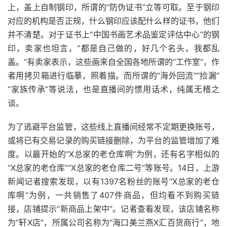
上，盖上自制钢印，所谓的“防伪证书”立等可取。至于钢印
对应的机构是否正规，什么钢印应该配什么样的证书，他们
并不清楚。对于证书上“中国书画艺术品鉴定评估中心”的钢
印，卖家也坦言，“都是自己做的，好几个名头，我都乱
盖。”有卖家表示，这些画来自全国各地所谓的“工作室”，作
者用拷贝箱进行临摹，照着描。而所谓的“海外回流”“捡漏”
“家族传承”等说法，也是直播间的惯用话术，纯属无稽之
谈。
为了逃避平台监管，这些线上直播间经常不定期更换账号，
或将已有交易记录的购买链接删除，为平台的监管增加了难
度。以最开始的“X总家的老仓库啊”为例，还有名字相似的
“X总家的老仓库”“X总家的老仓库二号”等账号。14日，上游
新闻记者搜索发现，以有1397名粉丝的账号“X总家的老仓
库啊”为例，一共销售了407件商品，但均看不到购买链
接，店铺提示“新商品上架中”。记者查看发现，该店铺名称
为“轩X店”，所属公司名称为“海口美兰燕X汇百货商行”，地