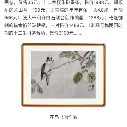
画卷，仅售35元；十二金钗朱砂墨条，售价1888元；郑板
桥的关山月，159元；王雪涛的年年有余，长4.8米，售价
666元；张大千和齐白石联合创作的画，1288元；乾隆御
制的描金掐丝珐琅瓶，一对售价1488元；1米高号称民国时
期的十二生肖茅台酒，售价3168元……
花鸟书画作品