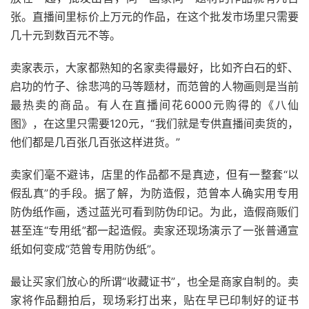
张。直播间里标价上万元的作品，在这个批发市场里只需要
几十元到数百元不等。
卖家表示，大家都熟知的名家卖得最好，比如齐白石的虾、
启功的竹子、徐悲鸿的马等题材，而范曾的人物画则是当前
最热卖的商品。有人在直播间花6000元购得的《八仙
图》，在这里只需要120元，“我们就是专供直播间卖货的，
他们都是几百张几百张这样进货。”
卖家们毫不避讳，店里的作品都不是真迹，但有一整套“以
假乱真”的手段。据了解，为防造假，范曾本人确实用专用
防伪纸作画，透过蓝光可看到防伪印记。为此，造假商贩们
甚至连“专用纸”都一起造假。卖家还现场演示了一张普通宣
纸如何变成“范曾专用防伪纸”。
最让买家们放心的所谓“收藏证书”，也全是商家自制的。卖
家将作品翻拍后，现场彩打出来，贴在早已印制好的证书