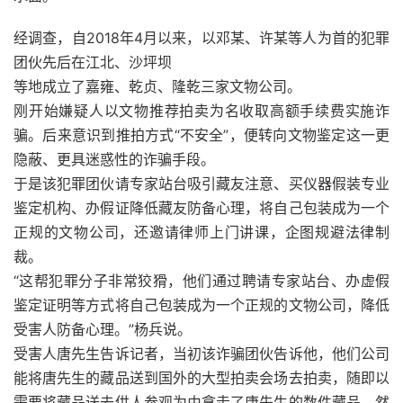
经调查，自2018年4月以来，以邓某、许某等人为首的犯罪
团伙先后在江北、沙坪坝
等地成立了嘉雍、乾贞、隆乾三家文物公司。
刚开始嫌疑人以文物推荐拍卖为名收取高额手续费实施诈
骗。后来意识到推拍方式“不安全”，便转向文物鉴定这一更
隐蔽、更具迷惑性的诈骗手段。
于是该犯罪团伙请专家站台吸引藏友注意、买仪器假装专业
鉴定机构、办假证降低藏友防备心理，将自己包装成为一个
正规的文物公司，还邀请律师上门讲课，企图规避法律制
裁。
“这帮犯罪分子非常狡猾，他们通过聘请专家站台、办虚假
鉴定证明等方式将自己包装成为一个正规的文物公司，降低
受害人防备心理。”杨兵说。
受害人唐先生告诉记者，当初该诈骗团伙告诉他，他们公司
能将唐先生的藏品送到国外的大型拍卖会场去拍卖，随即以
需要将藏品送去供人参观为由拿走了唐先生的数件藏品，然