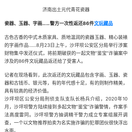
济南出土元代青花瓷器
瓷器、玉器、字画……警方一次性返还86件
文玩藏品
古色古香的中式木质家具、质地温润的瓷器玉器、精心装裱
的字画作品……8月23日上午，沙坪坝公安区分局举行涉案
财物集中发还仪式，将前期破获的一起文物“鉴宝”诈骗案中
涉及的86件文玩藏品返还给了受害人。
记者在现场看到，此次返还的文玩藏品包含字画、玉器、瓷
器和古钱币、银元等，有的年代感十足，有的则制作精美，
具有较高的经济价值。
沙坪坝区公安分局刑侦支队支队长杨兵介绍，2020年10
月，沙坪坝警方陆续接到多起文物“鉴宝”诈骗警情，作案手
法高度雷同。沙坪坝警方抽调精干警力成立专案组展开调
查，一个以文物推荐拍卖为名实施诈骗的犯罪团伙很快浮出
水面。