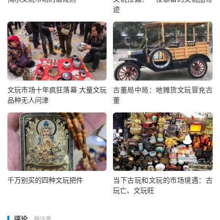
迹
文玩市场十年疯狂落幕 大量文玩
古董局中局：地摊货文玩冒充古
品种无人问津
董
千万别买的四种文玩把件
当下古玩和文玩的市场境遇：古
玩亡、文玩旺
评论
抢沙发