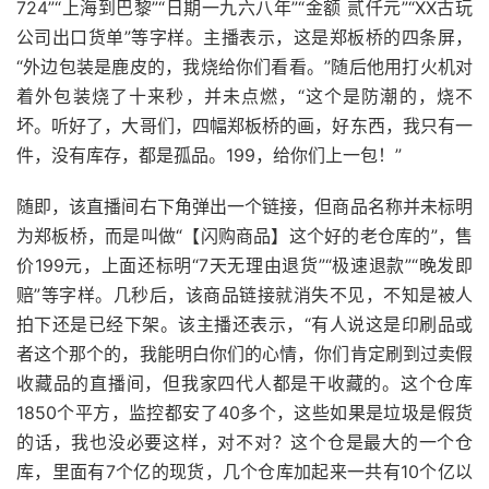
724”“上海到巴黎”“日期一九六八年”“金额 贰仟元”“XX古玩
公司出口货单”等字样。主播表示，这是郑板桥的四条屏，
“外边包装是鹿皮的，我烧给你们看看。”随后他用打火机对
着外包装烧了十来秒，并未点燃，“这个是防潮的，烧不
坏。听好了，大哥们，四幅郑板桥的画，好东西，我只有一
件，没有库存，都是孤品。199，给你们上一包！”
随即，该直播间右下角弹出一个链接，但商品名称并未标明
为郑板桥，而是叫做“【闪购商品】这个好的老仓库的”，售
价199元，上面还标明“7天无理由退货”“极速退款”“晚发即
赔”等字样。几秒后，该商品链接就消失不见，不知是被人
拍下还是已经下架。该主播还表示，“有人说这是印刷品或
者这个那个的，我能明白你们的心情，你们肯定刷到过卖假
收藏品的直播间，但我家四代人都是干收藏的。这个仓库
1850个平方，监控都安了40多个，这些如果是垃圾是假货
的话，我也没必要这样，对不对？这个仓是最大的一个仓
库，里面有7个亿的现货，几个仓库加起来一共有10个亿以