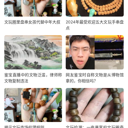
文玩圈里盘串女孩代替中年大叔
2024年最受欢迎五大文玩手串盘
点
鉴宝直播中的文物泛滥，律师称
网友鉴宝时自称文物是从博物馆
文物复制违法
拿的，你相信吗？
揭示文玩市场的潜规则
文玩捡漏：一夜暴富的文玩圈奇