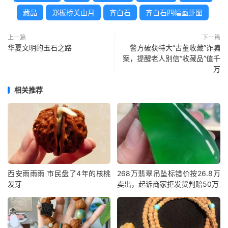
藏品
郑板桥关山月
齐白石
齐白石四幅画虾图
上一篇
下一篇
华夏文明的玉石之路
警方破获特大“古董收藏”诈骗
案，提醒老人别信“收藏品”值千
万
相关推荐
西安雨雨雨 市民盘了4年的核桃
268万翡翠吊坠标错价按26.8万
发芽
卖出，起诉商家拒发货判赔50万