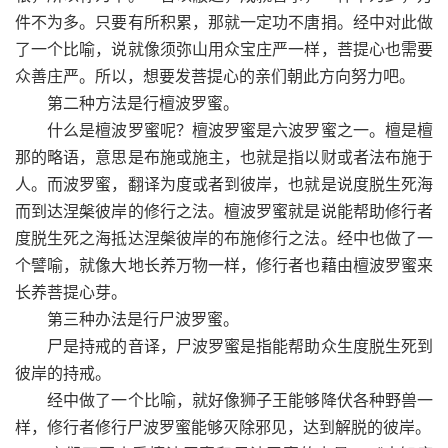
件不为多。只要有所积累，那就一定功不唐捐。经中对此做
了一个比喻，说就像须弥山用众宝庄严一样，菩提心也需要
众善庄严。所以，想要发菩提心的亲们朝此方向努力吧。
第二种方法是行檀波罗蜜。
什么是檀波罗蜜呢？檀波罗蜜是六波罗蜜之一。檀是檀
那的略语，意思是布施或施主，也就是指以财或者法布施于
人。而波罗蜜，翻译为度或者到彼岸，也就是说度脱生死海
而到达涅槃彼岸的修行之法。檀波罗蜜就是说能帮助修行者
度脱生死之海抵达涅槃彼岸的布施修行之法。经中也做了一
个譬喻，就像大地长养万物一样，修行者也藉由檀波罗蜜来
长养菩提心芽。
第三种办法是行尸波罗蜜。
尸是持戒的音译，尸波罗蜜是指能帮助众生度脱生死到
彼岸的持戒。
经中做了一个比喻，就好像狮子王能够降伏各种野兽一
样，修行者修行尸波罗蜜能够灭除邪见，达到解脱的彼岸。