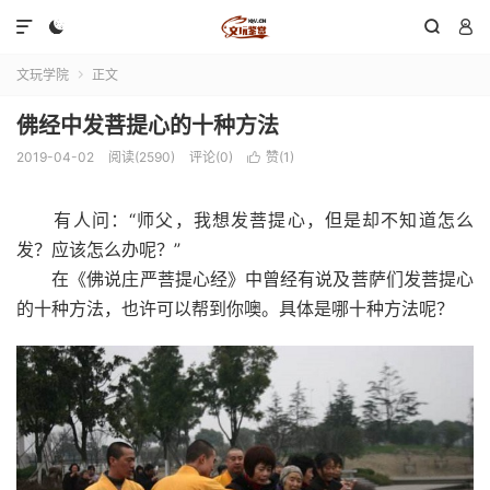




文玩学院
正文

佛经中发菩提心的十种方法
2019-04-02
阅读(2590)
评论(0)
赞(
1
)

有人问：“师父，我想发菩提心，但是却不知道怎么
发？应该怎么办呢？”
在《佛说庄严菩提心经》中曾经有说及菩萨们发菩提心
的十种方法，也许可以帮到你噢。具体是哪十种方法呢？