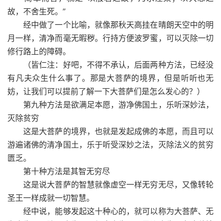
故，不舍生死。”
经中做了一个比喻，就像那秋天高挂在晴朗天空中的明
月一样，清净而毫无暇秽。行持方便波罗蜜，可以灭除一切
修行路上的障碍。
（皆仁注：好吧，不得不承认，后面两种方法，已经没
有凡夫众生什么事了。那是大菩萨的境界，但是听听也无
妨，让我们可以提前了解一下大菩萨们是怎么发心的？）
第九种方法是欲满足本愿，游净佛国土，乐听深妙法，
灭除贫穷
这是大菩萨的境界，也就是发起成佛的本愿，而且可以
游遍诸佛的清净国土，乐于听受深妙之法，灭除法义的贫穷
匮乏。
第十种方法是其智无穷尽
这是说大菩萨的智慧就像虚空一样无穷无尽，又像转轮
圣王一样成就一切智慧。
经中说，能够发起这十种心的，就可以称为大菩萨、无