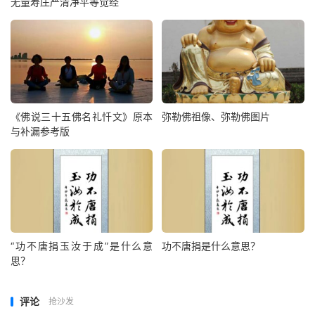
无量寿庄严清净平等觉经
《佛说三十五佛名礼忏文》原本
弥勒佛祖像、弥勒佛图片
与补漏参考版
“功不唐捐玉汝于成”是什么意
功不唐捐是什么意思？
思？
评论
抢沙发