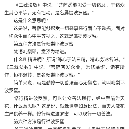
《三藏法数》中说：“菩萨悉能忍受一切诸恶，于诸众
生其心平等，无有摇动，是名羼提波罗蜜。”
这是什么意思呢？
这是说，菩萨能够忍受一切恶事恶行而心不动摇，面对
一切众生而心中平等视之，这就是羼提波罗蜜。
第五种方法是行毗梨耶波罗蜜
梵语毗梨耶，意译为精进。
什么叫精进呢？所谓“练心于法曰精，精心务达名进。”
《三藏法数》中说：“菩萨普发众业，常修靡懈，诸有所
作，恒不退转，是名毗梨耶波罗蜜。”
简单来说，就是勤修一切善法而心无懈怠，就叫毗梨耶
波罗蜜。
修行精进波罗蜜，可以让众善法现行，经中譬喻为天
花，什么意思呢？这是说，就像世尊如意说法，而天人散花
庄严供养一样。修行精进波罗蜜，可以现行一切善法。
第六种方法是行禅波罗蜜