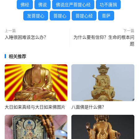
佛经
佛说
佛说庄严菩提心经
功不唐捐
发菩提心
菩提心
菩提心经
菩萨
上一篇
下一篇
入睡很困难该怎么办？
为什么要有信仰？生命的根本问
题
相关推荐
大日如来真经与大日如来佛图片
八面佛是什么佛？