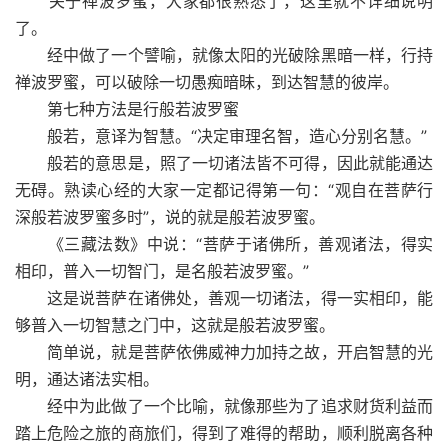
关于禅波罗蜜，大家都很熟悉了，这里就不详细说明
了。
经中做了一个譬喻，就像太阳的光破除黑暗一样，行持
禅波罗蜜，可以破除一切愚痴暗昧，到达智慧的彼岸。
第七种方法是行般若波罗蜜
般若，意译为智慧。“决定审理名智，造心分别名慧。”
般若的意思是，照了一切诸法皆不可得，因此就能通达
无碍。熟读心经的大家一定都记得第一句：“观自在菩萨行
深般若波罗蜜多时”，说的就是般若波罗蜜。
《三藏法数》中说：“菩萨于诸佛所，善观诸法，得实
相印，普入一切智门，是名般若波罗蜜。”
这是说菩萨在诸佛处，善观一切诸法，得一实相印，能
够普入一切智慧之门中，这就是般若波罗蜜。
简单说，就是菩萨依佛威神力加持之故，开启智慧的光
明，通达诸法实相。
经中为此做了一个比喻，就像那些为了追求财货利益而
踏上危险之旅的商旅们，得到了难得的帮助，顺利脱离各种