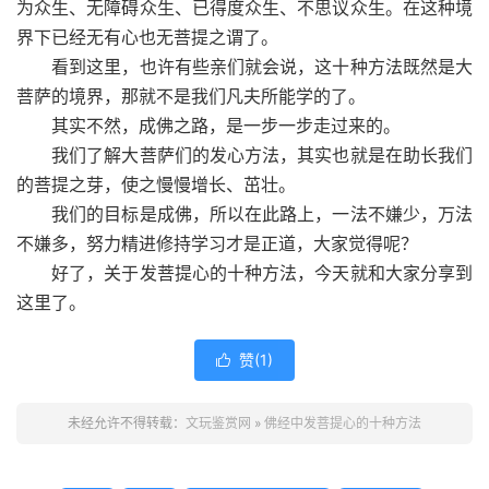
为众生、无障碍众生、已得度众生、不思议众生。在这种境
界下已经无有心也无菩提之谓了。
看到这里，也许有些亲们就会说，这十种方法既然是大
菩萨的境界，那就不是我们凡夫所能学的了。
其实不然，成佛之路，是一步一步走过来的。
我们了解大菩萨们的发心方法，其实也就是在助长我们
的菩提之芽，使之慢慢增长、茁壮。
我们的目标是成佛，所以在此路上，一法不嫌少，万法
不嫌多，努力精进修持学习才是正道，大家觉得呢？
好了，关于发菩提心的十种方法，今天就和大家分享到
这里了。
赞(
1
)

未经允许不得转载：
文玩鉴赏网
»
佛经中发菩提心的十种方法