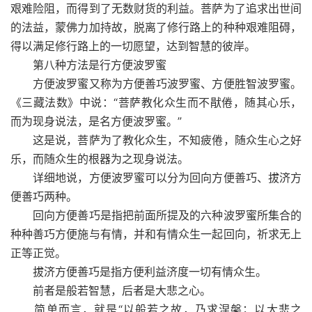
艰难险阻，而得到了无数财货的利益。菩萨为了追求出世间
的法益，蒙佛力加持故，脱离了修行路上的种种艰难阻碍，
得以满足修行路上的一切愿望，达到智慧的彼岸。
第八种方法是行方便波罗蜜
方便波罗蜜又称为方便善巧波罗蜜、方便胜智波罗蜜。
《三藏法数》中说：“菩萨教化众生而不猒倦，随其心乐，
而为现身说法，是名方便波罗蜜。”
这是说，菩萨为了教化众生，不知疲倦，随众生心之好
乐，而随众生的根器为之现身说法。
详细地说，方便波罗蜜可以分为回向方便善巧、拔济方
便善巧两种。
回向方便善巧是指把前面所提及的六种波罗蜜所集合的
种种善巧方便施与有情，并和有情众生一起回向，祈求无上
正等正觉。
拔济方便善巧是指方便利益济度一切有情众生。
前者是般若智慧，后者是大悲之心。
简单而言，就是“以般若之故，乃求涅槃；以大悲之