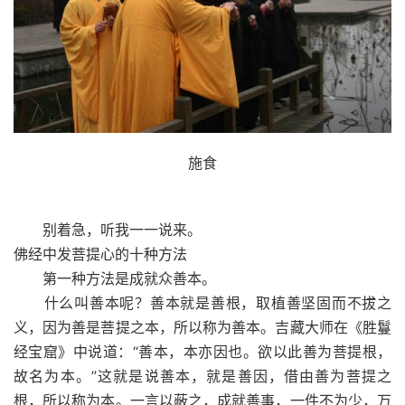
施食
别着急，听我一一说来。
佛经中发菩提心的十种方法
第一种方法是成就众善本。
什么叫善本呢？善本就是善根，取植善坚固而不拔之
义，因为善是菩提之本，所以称为善本。吉藏大师在《胜鬘
经宝窟》中说道：“善本，本亦因也。欲以此善为菩提根，
故名为本。”这就是说善本，就是善因，借由善为菩提之
根，所以称为本。一言以蔽之，成就善事，一件不为少，万