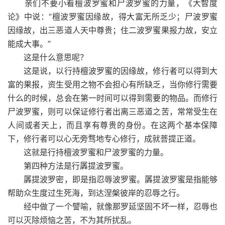
亲们不要小看檀波罗蜜和尸波罗蜜的力量，《大智度
论》中说：“檀波罗蜜因缘故，得大富无所乏少；尸波罗蜜
因缘故，出三恶道人天中尊贵；住二波罗蜜果报力故，安立
能成大事。”
这是什么意思呢？
这是说，以行持檀波罗蜜的因缘故，修行者可以得到大
富的果报，资生受用之物不会担心有所缺乏，当你修行需要
什么的时候，总会在第一时间可以得到需要的物品。而修行
尸波罗蜜，则可以保证修行者出离三恶道之苦，常常受生在
人间或者天上，而且享有尊贵的身份。在这两个基本保障
下，修行者可以心无旁骛地专心修行，成就菩提正道。
这就是行持檀波罗蜜和尸波罗蜜的力量。
第四种方法是行羼提波罗蜜。
羼提波罗密，即是指忍辱波罗蜜。羼提波罗蜜是指能够
帮助众生度过生死海，到达涅槃彼岸的忍辱之行。
经中做了一个譬喻，就像那罗延坚固不坏一样，忍辱也
可以灭除烦恼之苦，不为其所扰乱。