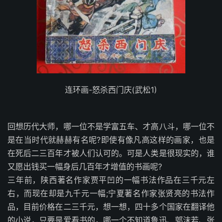
连环画-怒杀西门庆(武松1)
回想历代大师，哪一位不是学富五车、才高八斗，哪一位不
是在当时代就赫赫有名呢?即使有像凡高这样的画家，也是
在死后二三百年才被人们认可的。可是人类是很现实的，谁
又愿出钱买一幅身后几百年才增值的书画呢?
三年前，陕西著名作家贾平凹的一幅书法作品在三千元左
右，而现在却是九千元一幅;宁夏著名作家张贤亮的书法作
品，目前价格在二三千元，想一想，四十多个国家在翻译他
的小说，只要是爱看书的，哪一个不知道鲁迅、郭沫若、张