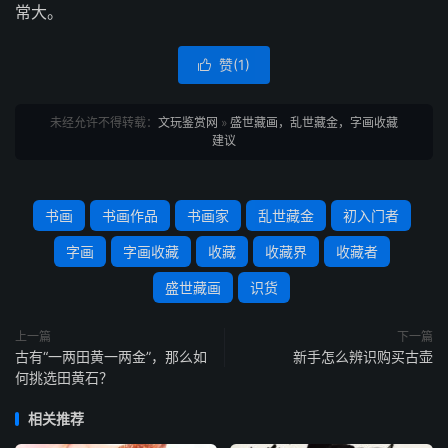
常大。
赞(
1
)

未经允许不得转载：
文玩鉴赏网
»
盛世藏画，乱世藏金，字画收藏
建议
书画
书画作品
书画家
乱世藏金
初入门者
字画
字画收藏
收藏
收藏界
收藏者
盛世藏画
识货
上一篇
下一篇
古有“一两田黄一两金”，那么如
新手怎么辨识购买古壶
何挑选田黄石？
相关推荐