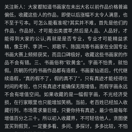
关注新人：大家都知道书画家在未出大名以前作品价格普遍
偏低，收藏这些人的作品，即使以后涨幅不太令人满意，也
不至于亏本。可怎么能看准呢?其实并不难，首先是他们的
作品，作品好、才可能出类拔萃;然后是人品、人品好，才
能得到大家的公认;再就是是否专业，专业才可能精益求
精，像王枰、李洪一、郑歌平、陈国鸿等书画家在全国专业
书画大赛上频频获奖，而且口碑极好，收藏这些书画家的作
品不会有错。三、书画俗称“软黄金”。字画不怕贵，就怕
假。历朝历代的书画作品都有造假，书画家仙逝后，代代继
续造假，“真的假不了，假的真不了”，只有真迹才能经得住
时间的考验，也只有真迹才能确保无限增值。而假字画永远
不会有增值空间。如果收藏的是一幅假字画，不光经济受
损，在行家眼里也只能增加笑柄。当前，老百姓已经加入收
藏行列，市场需求量巨增，只要你持有真迹，最少也是每年
增值百分之三十。所以初入收藏界，不可轻信他人，贪图便
宜买到假货，一定要多看、多问、多探讨，多多比较，不怕