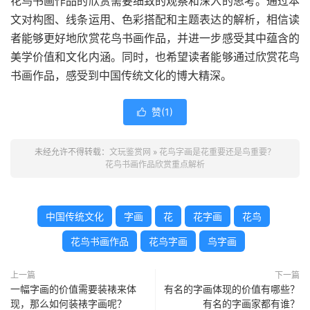
花鸟书画作品的欣赏需要细致的观察和深入的思考。通过本
文对构图、线条运用、色彩搭配和主题表达的解析，相信读
者能够更好地欣赏花鸟书画作品，并进一步感受其中蕴含的
美学价值和文化内涵。同时，也希望读者能够通过欣赏花鸟
书画作品，感受到中国传统文化的博大精深。
赞(
1
)

未经允许不得转载：
文玩鉴赏网
»
花鸟字画是花重要还是鸟重要？
花鸟书画作品欣赏重点解析
中国传统文化
字画
花
花字画
花鸟
花鸟书画作品
花鸟字画
鸟字画
上一篇
下一篇
一幅字画的价值需要装裱来体
有名的字画体现的价值有哪些？
现，那么如何装裱字画呢？
有名的字画家都有谁？