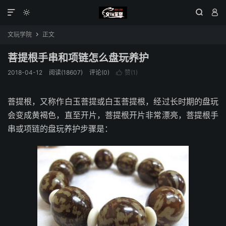




文玩学院
正文

菩提根手串和项链怎么盘玩养护
2018-04-12
阅读(18607)
评论(0)
赞(
1
)

菩提根，又称作白玉菩提或白玉菩提根，经过长时期的盘玩
会变成黄褐色，直至开片，菩提根开片非常漂亮，菩提根手
串或项链的盘玩养护步骤是：