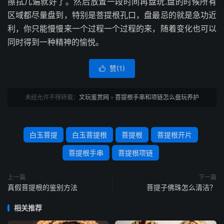
擦拭几遍就好了。然后放置一段时间再盘玩.盘的时候所有
区域都尽量盘到，特别是菩提根孔口，盘最忌的就是急功近
利，你只能慢慢来一个过程一个过程的来，随着变化也可以
同时得到一种精神的愉悦。
赞(
1
)

未经允许不得转载：
文玩鉴赏网
»
菩提根手串和项链怎么盘玩养护
白玉菩提
白玉菩提根
菩提根
菩提根开片
菩提根手串
菩提根项链
上一篇
下一篇
真假菩提根的鉴别方法
菩提子佛珠怎么清洁？
相关推荐