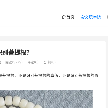
首页
文玩学院


识别菩提根？
院
阅读(3779)
评论(0)
赞(
0
)

是菩提根，还是识别菩提根的真假，还是识别菩提根的价