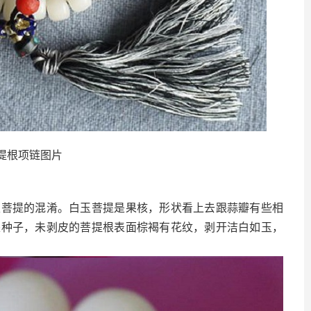
提根项链图片
玉菩提的混淆。白玉菩提是果核，形状看上去跟蒜瓣有些相
是种子，未剥皮的菩提根表面棕褐有花纹，剥开洁白如玉，