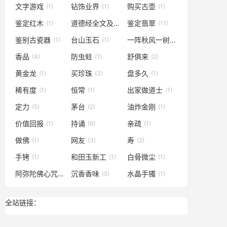
文字游戏
钻饰业界
购买古壶
(1)
(1)
(1)
鉴定红木
道德经全文及译文
鉴定翡翠
(1)
(1)
(11)
鉴别古瓷器
台山玉石
一阵秋风一树黄
(1)
(1)
(1)
香品
防虫蛀
舒俱来
(4)
(1)
(2)
黄金龙
买珍珠
盘多久
(1)
(3)
(1)
稀有度
恒常
出家做道士
(1)
(1)
(1)
定力
茅台
油炸金刚
(5)
(2)
(1)
价值回报
持诵
亲疏
(1)
(6)
(1)
做佛
网友
寿
(1)
(3)
(2)
手铐
和田玉新工
白骨微尘
(1)
(1)
(1)
阿弥陀佛心咒原文
沉香香味
水晶手镯
(1)
(5)
(1)
全站链接：