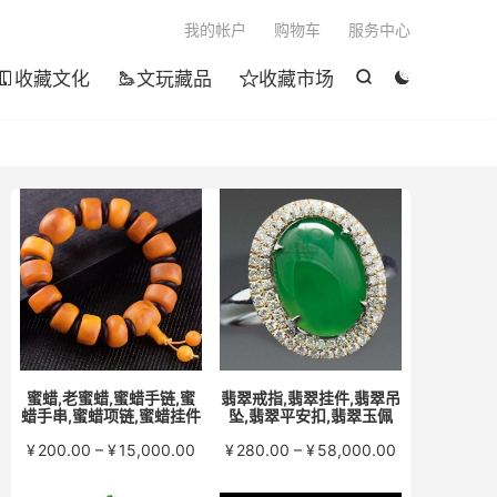

我的帐户
购物车
服务中心
收藏文化
文玩藏品
收藏市场





蜜蜡,老蜜蜡,蜜蜡手链,蜜
翡翠戒指,翡翠挂件,翡翠吊
蜡手串,蜜蜡项链,蜜蜡挂件
坠,翡翠平安扣,翡翠玉佩
价
价
¥
200.00
–
¥
15,000.00
¥
280.00
–
¥
58,000.00
格
格
范
范