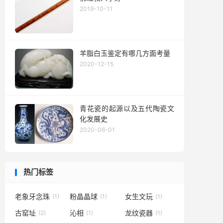
2019-10-11
羊脂白玉鉴定有哪几方面考量
2020-12-15
青花瓷的起源以及五代陶瓷文
化发展史
2020-06-01
热门标签
老象牙念珠
粉晶晶球
女生文玩
(1)
(1)
(1)
古窑址
沁相
龙纹瓷器
(2)
(1)
(1)