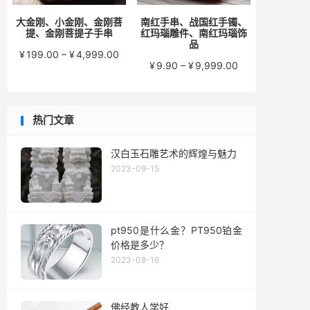
大金刚、小金刚、金刚菩
南红手串、战国红手镯、
提、金刚菩提子手串
红玛瑙雕件、南红玛瑙饰
品
价
¥
199.00
–
¥
4,999.00
价
¥
9.90
–
¥
9,999.00
格
格
范
范
围：
围：
¥199.00
热门文章
¥9.90
至
至
¥4,999.00
¥9,999.00
汉白玉石雕艺术的辉煌与魅力
2023-09-15
pt950是什么金？PT950铂金
价格是多少？
2023-08-16
佛经教人学好