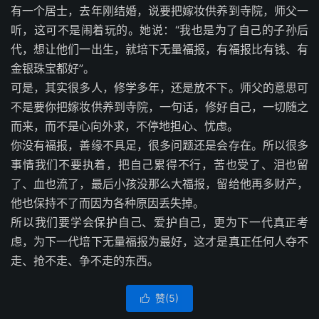
有一个居士，去年刚结婚，说要把嫁妆供养到寺院，师父一
听，这可不是闹着玩的。她说：“我也是为了自己的子孙后
代，想让他们一出生，就培下无量福报，有福报比有钱、有
金银珠宝都好”。
可是，其实很多人，修学多年，还是放不下。师父的意思可
不是要你把嫁妆供养到寺院，一句话，修好自己，一切随之
而来，而不是心向外求，不停地担心、忧虑。
你没有福报，善缘不具足，很多问题还是会存在。所以很多
事情我们不要执着，把自己累得不行，苦也受了、泪也留
了、血也流了，最后小孩没那么大福报，留给他再多财产，
他也保持不了而因为各种原因丢失掉。
所以我们要学会保护自己、爱护自己，更为下一代真正考
虑，为下一代培下无量福报为最好，这才是真正任何人夺不
走、抢不走、争不走的东西。
赞(
5
)
