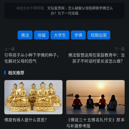
未经允许不得转载：
文玩鉴赏网
»
怎么破解父母阻碍我学佛怎么
办？为下一代培福
佛法
培福
大学生
学佛
短期出家
上一篇
下一篇
引导孩子从小种下学佛的种子，
佛法智慧运用在家庭教育中：当
化解对父母的怨气
孩子不听话时家长该怎么做？
相关推荐
佛度有缘人是什么意思？
《佛说三十五佛名礼忏文》原本
与补漏参考版