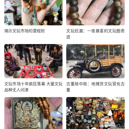
揭示文玩市场的潜规则
文玩捡漏：一夜暴富的文玩圈奇
迹
文玩市场十年疯狂落幕 大量文玩
古董局中局：地摊货文玩冒充古
品种无人问津
董