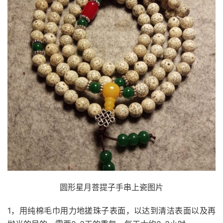
圆形星月菩提子手串上瓷图片
1，用纯棉毛巾用力地搓珠子表面，以达到清洁表面以及再