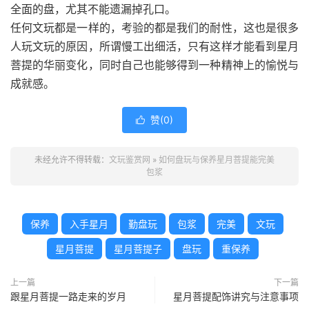
全面的盘，尤其不能遗漏掉孔口。
任何文玩都是一样的，考验的都是我们的耐性，这也是很多
人玩文玩的原因，所谓慢工出细活，只有这样才能看到星月
菩提的华丽变化，同时自己也能够得到一种精神上的愉悦与
成就感。
赞(
0
)

未经允许不得转载：
文玩鉴赏网
»
如何盘玩与保养星月菩提能完美
包浆
保养
入手星月
勤盘玩
包浆
完美
文玩
星月菩提
星月菩提子
盘玩
重保养
上一篇
下一篇
跟星月菩提一路走来的岁月
星月菩提配饰讲究与注意事项