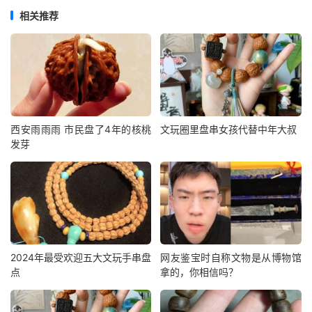
相关推荐
西安雨雨雨 市民盘了4年的核桃
文玩圈里盘串女孩代替中年大叔
发芽
2024年最受欢迎五大文玩手串盘
网友鉴宝时自称文物是从博物馆
点
拿的，你相信吗？