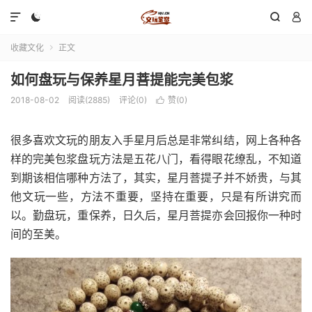




收藏文化
正文

如何盘玩与保养星月菩提能完美包浆
2018-08-02
阅读(2885)
评论(0)
赞(
0
)

很多喜欢文玩的朋友入手星月后总是非常纠结，网上各种各
样的完美包浆盘玩方法是五花八门，看得眼花缭乱，不知道
到期该相信哪种方法了，其实，星月菩提子并不娇贵，与其
他文玩一些，方法不重要，坚持在重要，只是有所讲究而
以。勤盘玩，重保养，日久后，星月菩提亦会回报你一种时
间的至美。