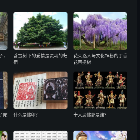
子，
菩提树下的爱情是灵魂的归
花朵迷人与文化神秘的丁香
宿
花菩提树
子陀
什么是佛印？
十大恶佛都是谁？