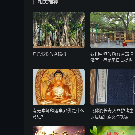
相关推荐
真真假假的菩提树
我们盘过的所有菩提珠
没有一串是来自菩提树
南无本师释迦牟尼佛是什么
《佛说长寿灭罪护诸童
意思？
罗尼经》原文与功德