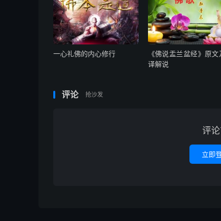
一心礼佛的内心修行
《佛说盂兰盆经》原文
译解说
评论
抢沙发
评论
立即