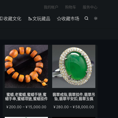

我的帐户
购物车
服务中心
收藏文化
文玩藏品
收藏市场





蜜蜡,老蜜蜡,蜜蜡手链,蜜
翡翠戒指,翡翠挂件,翡翠吊
蜡手串,蜜蜡项链,蜜蜡挂件
坠,翡翠平安扣,翡翠玉佩
价
价
¥
200.00
–
¥
15,000.00
¥
280.00
–
¥
58,000.00
格
格
范
范