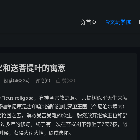
首页
文玩学院


义和送菩提叶的寓意
阅读(46824)
评论(0)
赞(
38
)

us religosa，有神圣宗教之意。 菩提树似乎天生来就
祖释迦牟尼原是古印度北部的迦毗罗卫王国（今尼泊尔境内）
死轮回之苦，解救受苦受难的众生，毅然放弃继承王位和舒
过多年的修炼，终于有一次在菩提树下静坐了7天7夜，战
时候，获得大彻大悟，终成佛陀。