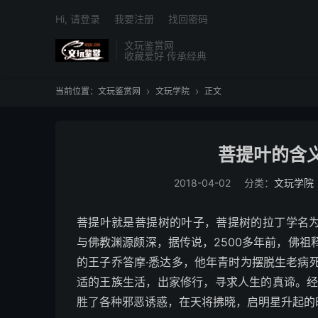
Hi, 请登录
我要注册
找回密码
文玩鉴赏网
收藏爱好 传承经典
当前位置：
文玩鉴赏网
文玩学院
正文


菩提叶的含
2018-04-02
分类：
文玩学院
菩提叶就是菩提树的叶子，菩提树的拉丁学名为Fic
与佛教渊源颇深，据传说，2500多年前，佛
的王子乔答摩·悉达多，他年青时为摆脱生老病
适的王族生活，出家修行，寻求人生的真谛。经
胜了各种邪恶诱惑，在天将拂晓，启明星升起的