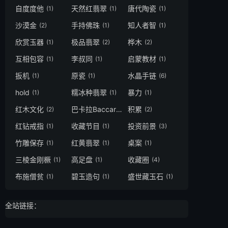
自度度他
天然红翡翠
唐代陶瓷
(1)
(1)
(1)
沙漠金
手持佛珠
知人者智
(2)
(1)
(1)
欣赏玉器
极品翡翠
桦木
(1)
(2)
(2)
互相包容
李叔同
启蒙教材
(1)
(1)
(1)
扳机
原瓷
水晶手链
(1)
(1)
(6)
hold
糯冰种翡翠
暴力
(1)
(1)
(1)
红木文化
巴卡拉Baccarat
积累
(2)
(1)
(2)
红钻戒指
收藏节目
投资前景
(1)
(1)
(3)
竹雕保存
红黄翡翠
桌案
(1)
(1)
(1)
三棱金刚橛
高足盘
收藏圈
(1)
(1)
(4)
布施僧贫
碧玉造句
盛世藏玉石
(1)
(1)
(1)
全站链接：