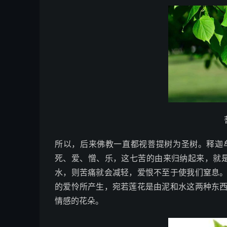
所以，后来佛教一直都视菩提树为圣树。释迦
死、爱、憎、乐，这七苦的由来归纳起来，就是
水，则苦痛就会减轻，爱恨不至于使我们窒息
的爱怜所产生，宛若莲花是由泥和水这两种东
情感的花朵。