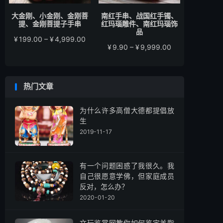
大金刚、小金刚、金刚菩
南红手串、战国红手镯、
提、金刚菩提子手串
红玛瑙雕件、南红玛瑙饰
品
价
¥
199.00
–
¥
4,999.00
价
¥
9.90
–
¥
9,999.00
格
格
范
范
围：
围：
¥199.00
热门文章
¥9.90
至
至
¥4,999.00
¥9,999.00
为什么许多高僧大德都提倡放
生
2019-11-17
有一个问题困惑了我很久。我
自己很愿意学佛，但家庭成员
反对，怎么办？
2020-01-20
文玩鉴赏网教你如何鉴定羊脂