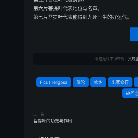
第六片菩提叶代表地位与名声。
第七片菩提叶代表能得到九死一生的好运气。
未经允许不得转载：
文玩
Ficus religosa
佛陀
修炼
出家修行
轮回
上一篇
菩提叶的功效与作用