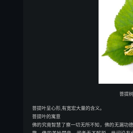
菩提
菩提叶呈心形,有宽宏大量的含义。
菩提叶的寓意
佛的究竟智慧了察一切无所不知，佛的无漏功