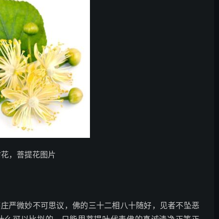
树花，菩提花图片
德庄严微妙不可思议，佛的三十二相八十随好，见者不坠恶