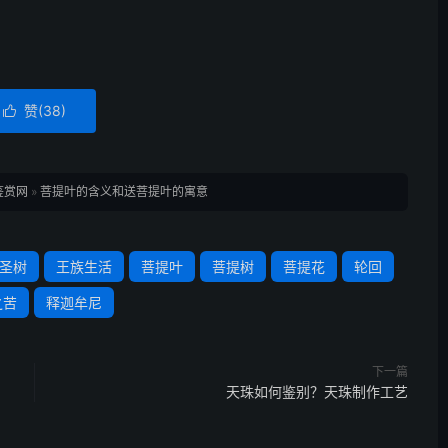
赞(
38
)

鉴赏网
»
菩提叶的含义和送菩提叶的寓意
圣树
王族生活
菩提叶
菩提树
菩提花
轮回
之苦
释迦牟尼
下一篇
天珠如何鉴别？天珠制作工艺