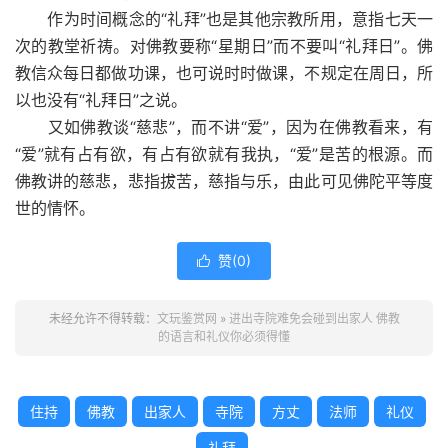
作为时间概念的“礼拜”也是其他宗教所用，意指七天一
次的教堂祈祷。对佛教要称“星期日”而不要叫“礼拜日”。佛
教信众每日都做功课，也可说时时做课，不规定在周日，所
以也没有“礼拜日”之说。
又如佛教谈“慈悲”，而不讲“爱”，因为在佛教看来，有
“爱”就有占有欲，有占有欲就有我执，“爱”是苦的根源。而
佛教讲的慈悲，悲指拔苦，慈指与乐，由此可见佛陀平等度
世的情怀。
赞(
0
)

未经允许不得转载：
文玩鉴赏网
»
进出寺院难免会碰到出家人 佛教
的语言和礼仪你必须得懂
住持
佛教
出家人
寺院
方丈
法师
礼仪
礼拜