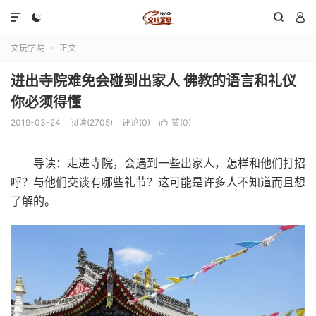




文玩学院
正文

进出寺院难免会碰到出家人 佛教的语言和礼仪
你必须得懂
2019-03-24
阅读(2705)
评论(0)
赞(
0
)

导读：走进寺院，会遇到一些出家人，怎样和他们打招
呼？与他们交谈有哪些礼节？这可能是许多人不知道而且想
了解的。