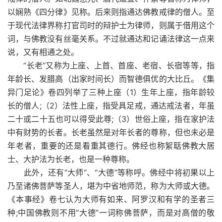
以娴熟《四分律》见称。后来则指通达佛教戒律的僧人。至
于现代法律界称打官司时的辩护士为律师，则属于借用这个
词，与佛教没有丝毫关系。不过就通达和记诵法律这一点来
说，又有相通之处。
“长老”又称为上座、上首、首座、老宿、长宿等等，指
年龄长、发腊高（出家时间长）而智德俱优的大比丘。《集
异门足论》卷四列举了三种上座（1）生年上座，指年龄较
长的僧人;（2）法性上座，指受具足戒，通达戒法者，年虽
二十或二十五也可以得受此尊;（3）世俗上座，指在家护法
中有财势的长者。长老虽然是对年长者的尊称，但也未必是
年老者，重要的还是看重其德行。佛经也称絮聒佛教大居
士、大护法为长老，也是一种尊称。
此外，还有“大师”、“大德”等称呼。佛经中将初果以上
乃至诸佛菩萨等圣人，堪为中省地师范，称为大师或大德。
《本事经》卷七认为大师有如来、阿罗汉和有学的圣者三
种;中国佛教则不用“大德”一词称佛菩萨，而是对高僧的敬