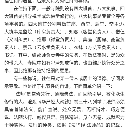
指住持的居室，后来又转为对住持的尊称。
在住持下面，一般寺院则设有四大班首、八大执事。四
大班首是指导禅堂或念佛堂修行的，八大执事是专管全寺各
项事务的。四大班首分别叫做首座、西堂、后堂、堂主;八
大执事是监院（库房负责人）、知客（客堂负责人）、僧值
（又叫纠察）、维那（禅堂负责人）、典座（厨房、斋堂负
责人）、寮元（云水堂负责人）、衣钵（方丈室负责人）、
书记。其中，维那师负责寺中的法务，在做法事时，是领众
的带头人，寺院中如有犯清规戒律的，也由维那执行处分之
事，因此维那有维持纪纲的意思。
有一些称谓，往往是对某一僧人或居士的道德、学问表
示尊敬。也是出于礼节性的自谦，下面简单介绍一下：
“法师”是常修梵行，通晓佛法，而且能引导、教化众生
修行的人。澄观《华严经大疏钞》卷三十八列举了法师必须
具备善知法义、能广宣说、处众无畏、无断辩才、巧方便
说、法随法行、威仪具足、勇猛精进、身心无卷、成就忍力
十种德性。法师的种类，依据《法华经·法师品》的记载，