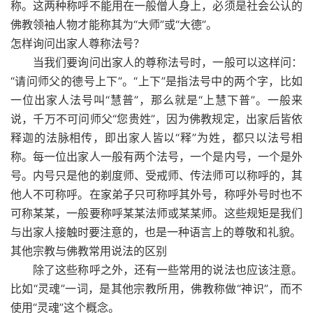
称。这两种称呼不能用在一般僧人身上，必须是社会公认的
佛教领袖人物才能称其为“大师”或“大德”。
怎样询问出家人尊称法号？
当我们要询问出家人的尊称法号时，一般可以这样问：
“请问师父的德号上下”。“上下”是指法号中的两个字，比如
一位出家人法号叫“慧普”，那么就是“上慧下普”。一般来
说，千万不可问师父“您贵姓”，因为佛教规定，出家后皆依
释迦的法脉相传，即出家人皆以“释”为姓，都只以法号相
称。每一位出家人一般有两个法号，一个是内号，一个是外
号。内号只是他的剃度师、受戒师、传法师可以称呼的，其
他人不可称呼。在家弟子只可称呼其外号，称呼外号时也不
可称某某，一般要称呼某某法师或某某师。这些规矩是我们
与出家人接触时要注意的，也是一种语言上的尊敬和礼貌。
其他宗教与佛教常用说法的区别
除了这些称呼之外，还有一些常用的说法也应该注意。
比如“灵魂”一词，是其他宗教所用，佛教称做“神识”，而不
使用“灵魂”这个概念。