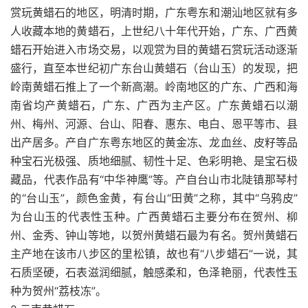
赏玩黄蜡石的地区，明清时期，广东粤东和潮汕地区就有多
人收藏本地的黄蜡石，上世纪八十年代开始，广东、广西黄
蜡石开始进入市场交易，以观赏为目的黄蜡石赏玩活动逐渐
盛行，直至本世纪初广东台山黄蜡石（台山玉）的发现，把
岭南黄蜡石推上了一个新高潮。岭南地区的广东、广西和海
南省均产黄蜡石，广东、广西为主产区。广东黄蜡石以潮
州、梅州、河源、台山、阳春、惠东、电白、恩平等市、县
出产居多。产自广东粤东地区的黄金冻、龙血丝、皮籽等品
种宝石光极强、质地细腻、韧性十足、色彩明艳、是宝石极
藏品，代表作品有“中华神鹰”等。产自台山市北陡镇那琴村
的“台山玉”，颜色金黄，有台山“田黄”之称，其中“乌鸦皮”
为台山玉的代表性玉种。广西黄蜡石主要分布在贺州、柳
州、金秀、钟山等地，以贺州黄蜡石最为有名。贺州黄蜡石
主产地在该市八步区的里松镇，故也有“八步蜡石”一说，其
石质坚硬，石表滋润细腻，触感柔和，色泽艳丽，代表性玉
种为贺州“荔枝冻”。