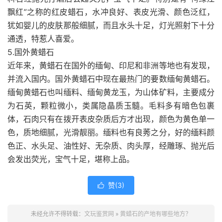
飘红”之称的红皮蜡石，水冲良好、表皮光滑、颜色泛红，
犹如婴儿的皮肤那般细腻，而且水头十足，灯光照射下十分
通透，特惹人喜爱。
5.国外黄蜡石
近年来，黄蜡石在国外的缅甸、印尼和非洲等地也有发现，
并流入国内。国外黄蜡石中现在最热门的要数缅甸黄蜡石。
缅甸黄蜡石也叫缅料、缅甸黄龙玉，为山体矿料，主要成分
为石英，颗粒微小，类属隐晶质玉髓。毛料多有暗色包裹
体，石肉只有在拨开表皮杂质后方才出现，颜色为黄色单一
色，质地细腻，光滑靓丽。缅料也有良莠之分，好的缅料颜
色正、水头足、油性好、无杂质、肉头厚，经雕琢、抛光后
会发出荧光，宝气十足，堪称上品。
赞(
3
)

未经允许不得转载：
文玩鉴赏网
»
黄蜡石的产地有哪些地方？