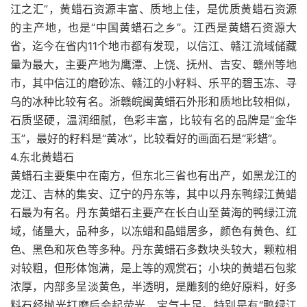
江之汇”，黄蜡石资源丰富、质地上佳，是优质黄蜡石资源
的主产地，也是“中国黄蜡石之乡”。江西是黄蜡石资源大
省，迄今在省内11个地市都有发现，以信江、赣江流域储藏
量为最大，主要产地为鹰潭、上饶、抚州、吉安、赣州等地
市，其中信江的磨砂冻、赣江的小籽料、乐平的碧玉冻、寻
乌的冰种比较有名。浙赣皖闽黄蜡石外形和质地比较相似，
石质坚硬，温润细腻，色彩丰富，比较有名的品牌是“金华
玉”，最好的籽料是“黄冰”，比较看好的画面石是“彩蜡”。
4.东北黄蜡石
黄蜡石主要集中在南方，但东北三省也有出产，如黑龙江的
龙江、吉林的集安、辽宁的丹东等，其中以丹东鸭绿江黄蜡
石最为有名。丹东黄蜡石主要产在长白山至黄海的鸭绿江流
域，储量大，品种多，以冻蜡和晶蜡居多，颜色有黄色、红
色、黑色和灰色等多种。丹东黄蜡石多数块头较大，颗粒相
对较粗，但形体饱满，是上等的观赏石；小块的黄蜡石包浆
浓厚，内部多呈淡黄色，半透明，是雕刻的绝好原料，好多
料石经抛光打磨后会起荧光，宝气十足。特别是有“鸭绿江