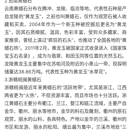
2.云南黄蜡石
云南黄蜡石分布在腾冲、龙陵、临沧等地，代表性石种是产
自龙陵的“黄龙玉”，之前也叫黄蜡石，仅作为观赏石被人收
藏和买卖，2004年作为一个新玉种被挖掘后更名为“黄龙
玉”，因其石质细腻、温润、色彩丰富，受到众多藏家、商
家推崇，曾经上演过“疯狂的石头”，也推动了全国各地的“黄
蜡石热”。2011年2月，黄龙玉被国家正式收录进入《国家珠
宝玉石名录》，成为与翡翠、和田玉同等位置的天然玉石。
龙陵黄龙玉主要集中在苏帕河及附近的小黑山一带，现探明
储量达38.86万吨。代表性玉种为黄龙玉“水草花”。
3.浙赣皖闽黄蜡石
浙赣皖闽是近年来黄蜡石的“活跃地带”，尤其是浙江、江西
两省更为“火热”，不但资源丰富，而且市场也十分活跃。浙
江黄蜡石主要分布衢江、兰江、婺江和瓯江流域，主要产自
金华、衢州、丽水等地市，金华的料石及雕刻，衢州的原石
观赏，丽水的山料，各具特色。产地以金华的兰溪、衢州的
市区和龙游、丽水的松阳、缙云最为集中，兰溪市地处“三