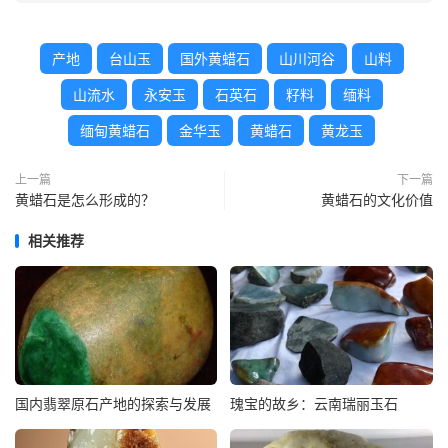
产地
台山玉
国外黄蜡石
山川河谷
山料
山流水
永安玉
石英石
籽料
缅料
缅甸黄蜡石
金华玉
黄蜡石
黄龙玉
上一篇
下一篇
黄蜡石是怎么形成的？
黄蜡石的文化价值
相关推荐
国内翡翠原石产地的探索与发展
瑰宝的故乡：云南瑞丽玉石