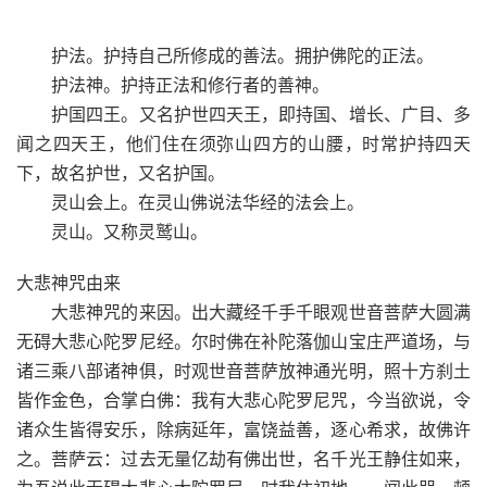
护法。护持自己所修成的善法。拥护佛陀的正法。
护法神。护持正法和修行者的善神。
护国四王。又名护世四天王，即持国、增长、广目、多
闻之四天王，他们住在须弥山四方的山腰，时常护持四天
下，故名护世，又名护国。
灵山会上。在灵山佛说法华经的法会上。
灵山。又称灵鹫山。
大悲神咒由来
大悲神咒的来因。出大藏经千手千眼观世音菩萨大圆满
无碍大悲心陀罗尼经。尔时佛在补陀落伽山宝庄严道场，与
诸三乘八部诸神俱，时观世音菩萨放神通光明，照十方刹土
皆作金色，合掌白佛：我有大悲心陀罗尼咒，今当欲说，令
诸众生皆得安乐，除病延年，富饶益善，逐心希求，故佛许
之。菩萨云：过去无量亿劫有佛出世，名千光王静住如来，