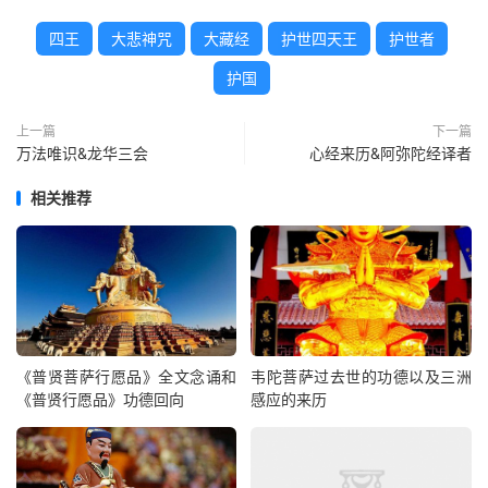
四王
大悲神咒
大藏经
护世四天王
护世者
护国
上一篇
下一篇
万法唯识&龙华三会
心经来历&阿弥陀经译者
相关推荐
《普贤菩萨行愿品》全文念诵和
韦陀菩萨过去世的功德以及三洲
《普贤行愿品》功德回向
感应的来历