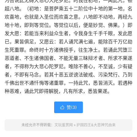
为吾说此无碍大悲心大陀罗尼。时我住初地，一闻此咒，顿
超八地。（初地：是菩萨乘五十二阶位中十地的第一地，名
欢喜地，也就是入圣位而欢喜之意。八地即不动地，再经九
地十地，即到等觉位。等觉位以后，便是妙觉、佛果。）即
发大愿：若能当来利益众生者，令我身生千手千眼，发此愿
已，果皆俱足，又愿云：若人诵咒满七遍，能除百千万亿劫
生死重罪。命终时十方诸佛授手，往生净土。若诵此咒堕三
恶道者、不生诸佛国者、不能无量三昧辩才者、所求不果遂
者，不得称为大悲心陀罗尼。唯除不善心，不至诚，少有疑
者，不即有马念。若其十恶五逆谤法破戒、污染梵行、乃到
千佛出世不通忏悔等诸重罪，一持此咒，悉皆消灭。若遇种
种恶难，诵此咒即得解脱，凡有所求，悉皆果遂。
赞(
3
)

未经允许不得转载：
文玩鉴赏网
»
护国四王&大悲神咒由来