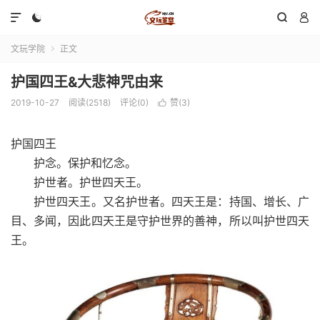




文玩学院
正文

护国四王&大悲神咒由来
2019-10-27
阅读(2518)
评论(0)
赞(
3
)

护国四王
护念。保护和忆念。
护世者。护世四天王。
护世四天王。又名护世者。四天王是：持国、增长、广
目、多闻，因此四天王是守护世界的善神，所以叫护世四天
王。