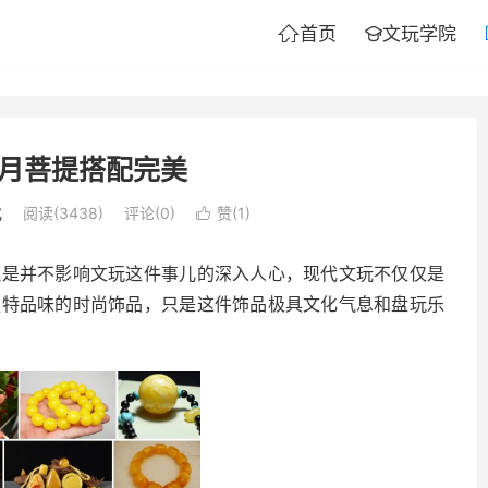
首页
文玩学院


月菩提搭配完美
化
阅读(3438)
评论(0)
赞(
1
)

但是并不影响文玩这件事儿的深入人心，现代文玩不仅仅是
独特品味的时尚饰品，只是这件饰品极具文化气息和盘玩乐