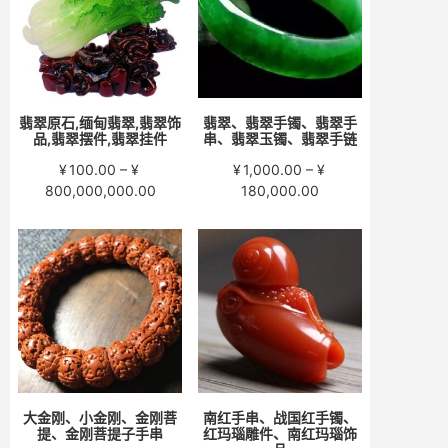
¥15,000.00
¥58,000.00
翡翠原石,缅甸翡翠,翡翠饰
翡翠、翡翠手镯、翡翠手
品,翡翠摆件,翡翠挂件
串、翡翠玉镯、翡翠手链
¥
100.00
–
¥
¥
1,000.00
–
¥
价
价
800,000,000.00
180,000.00
格
格
范
范
围：
围：
¥100.00
¥1,000.00
至
至
¥800,000,000.00
¥180,000.00
大金刚、小金刚、金刚菩
南红手串、战国红手镯、
提、金刚菩提子手串
红玛瑙雕件、南红玛瑙饰