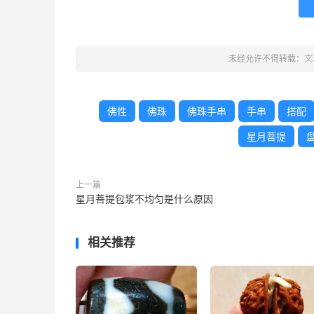
未经允许不得转载：
文
佛性
佛珠
佛珠手串
手串
搭配
星月菩提
上一篇
星月菩提包浆不均匀是什么原因
相关推荐