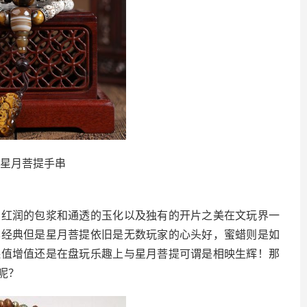
款星月菩提手串
着红润的包浆和通透的玉化以及独有的开片之美在文玩界一
样经典但是星月菩提依旧是无数玩家的心头好，蜜蜡则是如
保值增值还是在盘玩乐趣上与星月菩提可谓是相映生辉！那
呢？