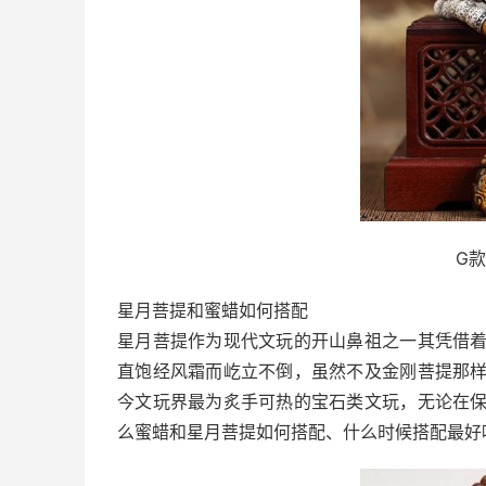
G
星月菩提和蜜蜡如何搭配
星月菩提作为现代文玩的开山鼻祖之一其凭借
直饱经风霜而屹立不倒，虽然不及金刚菩提那
今文玩界最为炙手可热的宝石类文玩，无论在
么蜜蜡和星月菩提如何搭配、什么时候搭配最好