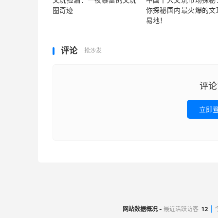
圈奇迹
你探秘国内最火爆的文
易地！
评论
抢沙发
评论
立即
网站数据概况 -
最近活跃访客
12