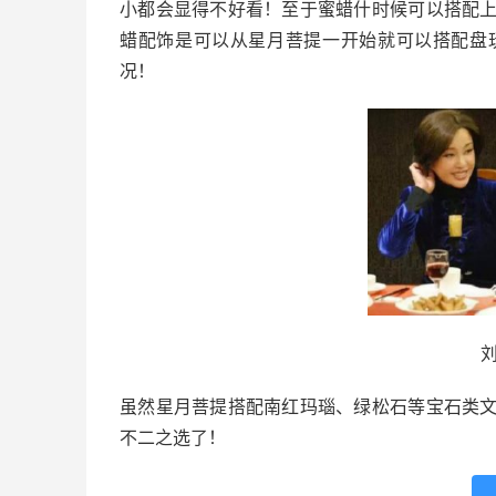
小都会显得不好看！至于蜜蜡什时候可以搭配
蜡配饰是可以从星月菩提一开始就可以搭配盘
况！
虽然星月菩提搭配南红玛瑙、绿松石等宝石类
不二之选了！