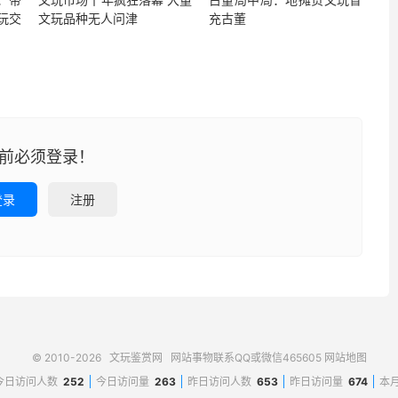
玩交
文玩品种无人问津
充古董
前必须登录！
登录
注册
© 2010-2026
文玩鉴赏网
网站事物联系QQ或微信465605
网站地图
今日访问人数
252
今日访问量
263
昨日访问人数
653
昨日访问量
674
本