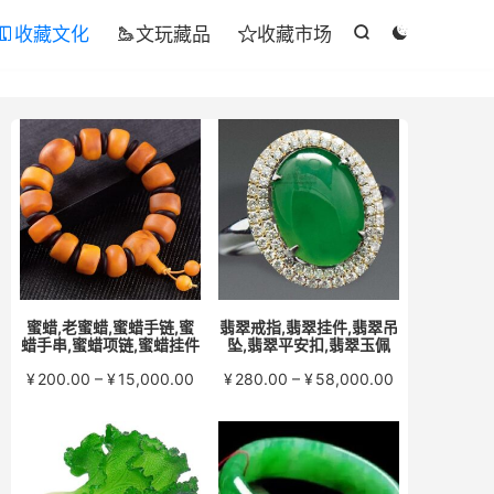
收藏文化
文玩藏品
收藏市场





蜜蜡,老蜜蜡,蜜蜡手链,蜜
翡翠戒指,翡翠挂件,翡翠吊
蜡手串,蜜蜡项链,蜜蜡挂件
坠,翡翠平安扣,翡翠玉佩
价
价
¥
200.00
–
¥
15,000.00
¥
280.00
–
¥
58,000.00
格
格
范
范
围：
围：
¥200.00
¥280.00
至
至