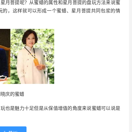
上星月菩提呢？从蜜蜡的属性和星月菩提的盘玩方法来说蜜
玩的，这样就可以形成一个蜜蜡、星月菩提共同包浆的情
刘晓庆的蜜蜡
文玩也是魅力十足但是从保值增值的角度来说蜜蜡可以说是