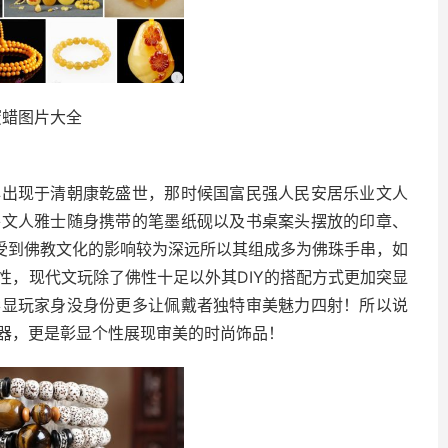
蜜蜡图片大全
早出现于清朝康乾盛世，那时候国富民强人民安居乐业文人
将文人雅士随身携带的笔墨纸砚以及书桌案头摆放的印章、
为受到佛教文化的影响较为深远所以其组成多为佛珠手串，如
性，现代文玩除了佛性十足以外其DIY的搭配方式更加突显
彰显玩家身没身份更多让佩戴者独特审美魅力四射！所以说
器，更是彰显个性展现审美的时尚饰品！