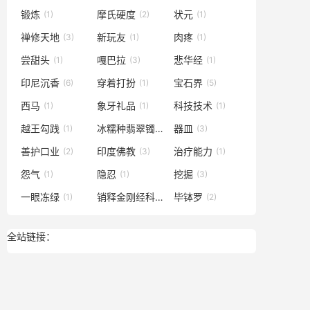
锻炼
摩氏硬度
状元
(1)
(2)
(1)
禅修天地
新玩友
肉疼
(3)
(1)
(1)
尝甜头
嘎巴拉
悲华经
(1)
(3)
(1)
印尼沉香
穿着打扮
宝石界
(6)
(1)
(5)
西马
象牙礼品
科技技术
(1)
(1)
(1)
越王勾践
冰糯种翡翠镯子
器皿
(1)
(1)
(3)
善护口业
印度佛教
治疗能力
(2)
(3)
(1)
怨气
隐忍
挖掘
(1)
(1)
(3)
一眼冻绿
销释金刚经科仪
毕钵罗
(1)
(1)
(2)
全站链接：