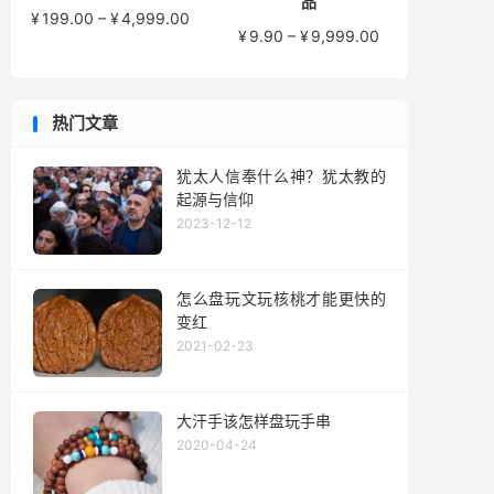
品
价
¥
199.00
–
¥
4,999.00
价
¥
9.90
–
¥
9,999.00
格
格
范
范
围：
围：
¥199.00
热门文章
¥9.90
至
至
¥4,999.00
¥9,999.00
犹太人信奉什么神？犹太教的
起源与信仰
2023-12-12
怎么盘玩文玩核桃才能更快的
变红
2021-02-23
大汗手该怎样盘玩手串
2020-04-24