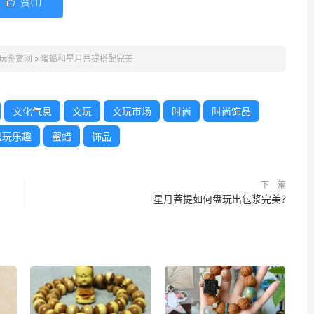
赞(
1
)

玩鉴赏网
»
蜜蜡和星月菩提搭配完美
文化气息
文玩
文玩市场
时尚
时尚饰品
盘玩乐趣
蜜蜡
饰品
下一篇
星月菩提如何盘玩出包浆完美?