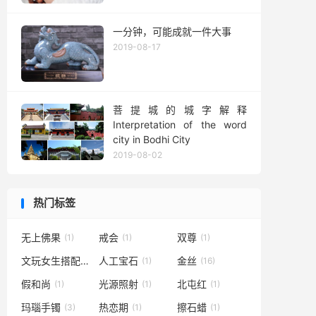
一分钟，可能成就一件大事
2019-08-17
菩提城的城字解释
Interpretation of the word
city in Bodhi City
2019-08-02
热门标签
无上佛果
戒会
双尊
(1)
(1)
(1)
文玩女生搭配
人工宝石
金丝
(1)
(1)
(16)
假和尚
光源照射
北屯红
(1)
(1)
(1)
玛瑙手镯
热恋期
擦石蜡
(3)
(1)
(1)