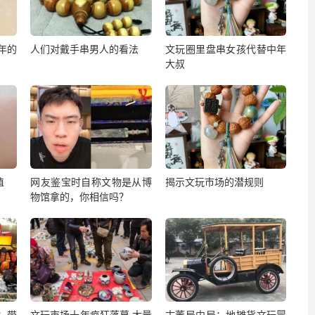
年的
人们对戴手串男人的看法
文玩圈里盘串女孩代替中年
大叔
值
网友鉴宝时自称文物是从博
揭示文玩市场的潜规则
物馆拿的，你相信吗？
：带
文玩市场十年疯狂落幕 大量
古董局中局：地摊货文玩冒