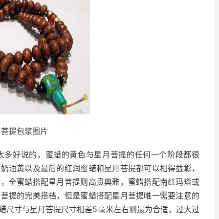
月菩提包浆图片
太多好说的，蜜蜡的黄色与星月菩提的任何一个阶段都很
的奶油黄以及最后的红润蜜蜡和星月菩提都可以相得益彰，
击，全蜜蜡搭配星月菩提则高贵典雅，蜜蜡搭配南红玛瑙或
月菩提的完美搭档，但是蜜蜡搭配星月菩提唯一需要注意的
蜡尺寸与星月菩提尺寸相差5毫米左右则最为合适，过大过