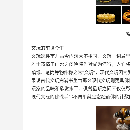
文玩的前世今生
文玩这件事儿古今内涵大不相同，文玩一词最
雅士寄情于山水之间吟诗作对成为流行，人们
镇纸、笔筒等物件称之为“文玩”，现代文玩因
果说古代文玩充满书生气那么现代文玩则更具佛
玩家的品味和欣赏水平，佩戴盘玩之间不仅仅
现代文玩的佛珠手串不再单纯是念经诵佛的计数