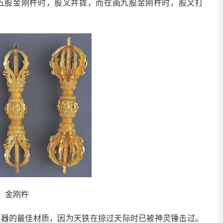
五股金刚杵时，股叉并拢，而在画九股金刚杵时，股叉打
金刚杵
武器的最佳材质，因为天铁在掠过天际时已被神灵锤击过。