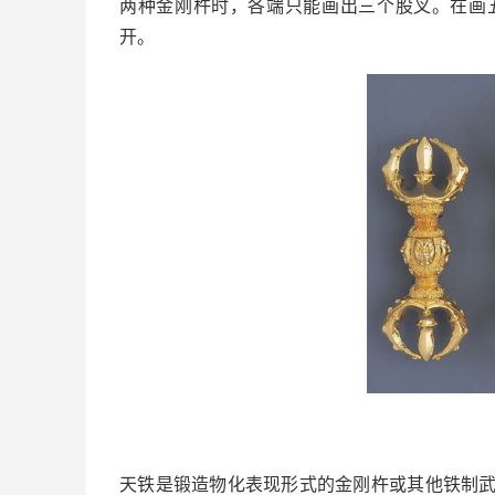
两种金刚杵时，各端只能画出三个股叉。在画
开。
天铁是锻造物化表现形式的金刚杵或其他铁制