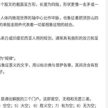
每个股叉的截面呈方形，长度为四指，形状更像一支矛或一
把人体内微观世界的轴中心比作中脉，也象征着把须弥山四
的单股金刚杵代表着一切星相象征物的结合。
一种马来刃或印度尼西亚人用的短剑，通常具有扇形的双刃和呈
为“规律”。
是具有象征意义的文字，用以标示佛与菩萨各尊，其间亦含有哲
子。
名称，是通往解脱的三个门户。这即是空、无相和无愿三者。
4）空空；5）大空； 6）胜义空；7）有为空；8）无为空；