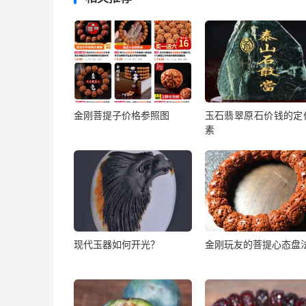
金刚菩提子价格参照图
玉石翡翠原石价钱的定
素
现代玉器如何开光？
金刚玩友的菩提心态盘