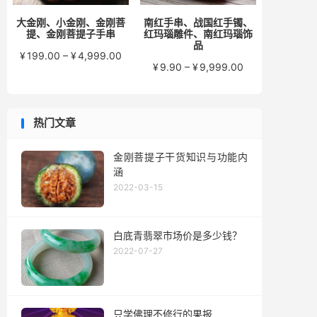
大金刚、小金刚、金刚菩
南红手串、战国红手镯、
提、金刚菩提子手串
红玛瑙雕件、南红玛瑙饰
品
价
¥
199.00
–
¥
4,999.00
价
¥
9.90
–
¥
9,999.00
格
格
范
范
围：
围：
¥199.00
热门文章
¥9.90
至
至
¥4,999.00
¥9,999.00
金刚菩提子干货知识与功能内
涵
2022-03-15
白底青翡翠市场价是多少钱？
2022-07-27
只学佛理不修行的果报