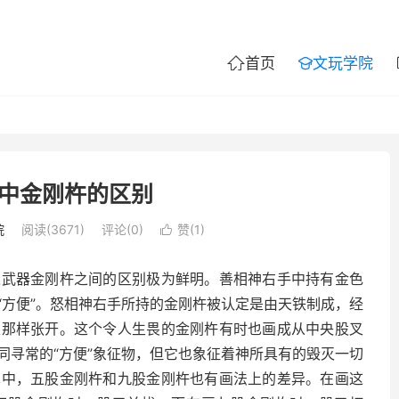
首页
文玩学院


中金刚杵的区别
院
阅读(3671)
评论(0)
赞(
1
)

之武器金刚杵之间的区别极为鲜明。善相神右手中持有金色
“方便”。怒相神右手所持的金刚杵被认定是由天铁制成，经
叉那样张开。这个令人生畏的金刚杵有时也画成从中央股叉
同寻常的“方便”象征物，但它也象征着神所具有的毁灭一切
术中，五股金刚杵和九股金刚杵也有画法上的差异。在画这