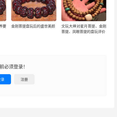
养要
金刚菩提盘玩后的盛世美颜
文玩大神对星月菩提、金刚
菩提、凤眼菩提的盘玩评价
前必须登录！
登录
注册