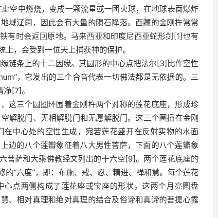
在虚空中燃烧，变成一颗流星或一团火球，在地球表面爆炸
、地域辽阔，因此会有大量的陨石降落。西藏的金刚杵常常
铁有时会返回原地。马来西亚和印度尼西亚蛇形剑[1]也有
统上，会受到一位天上捕获神的保护。
因缘链条上的十二因缘。其圆形的中心点把法尔[3]比作空性
“hum”，它发出的三个合音代表一切佛法都是无依据的。三
净[7]。
圈，这三个圆圈环围着金刚杵两个对称的莲花底座，形成珍
即：空解脱门、无相解脱门和无愿解脱门。这三个圈插在金刚
们在中心处的空性生成，宛若莲花盛开在反射实物的水面
，上边的八个莲瓣象征着八大男性菩萨，下面的八个莲瓣象
六菩萨和大乘佛教经文列出的十六空[9]。两个莲花底座的
修的“六度”，即：布施、戒、忍、精进、禅和慧。每个莲花
中心点两侧构成了莲花座或宝座的形状。这两个月亮圆盘
智慧、相对真理和绝对真理的结合及俗谛和真谛的菩提心露