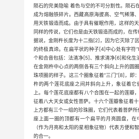
陨石的完美隐喻 着色与空的不可分割性。陨石
成为熔融铁碎片。西藏高原海拔高、空气稀薄
用天铁锻造而成。由于具有催眠作用，这样的天
同样的传说，它们也是由天铁锻造而成的，在传
据说，金刚杵长度为十二指[2]，因为它灭除了
的终极真谛。在扁平状的种子[4]中心处有字符
个和合音包括：法清净[5]、推求清净[6]和化生清
在金刚杵中心点的两侧各有三个斜向上升的圆
珠项圈的样子。这三个圈象征着“三门”[8]，
杵的两个莲花底座之间并斜向上升，象征着它
上。每个莲花底座都有八个合围在一起的莲瓣
征着八大天女或女性菩萨。十六个莲瓣象征着十
上方都有三个一组的珍珠圈，它们代表着菩萨所
座上面一圈的顶都有一个扁平的月亮圆盘，在
（作为月亮和太阳的星相象征物）代表方便和
的合一。