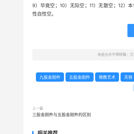
9）毕竟空；10）无际空；11）无散空；12）本
性自性空。
未经允许不得转载：
文
九股金刚杵
五股金刚杵
佛教艺术
天铁
上一篇
三股金刚杵与五股金刚杵的区别
相关推荐