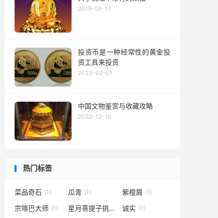
2019-06-17
投资币是一种经常性的黄金投
资工具来投资
2023-02-01
中国文物鉴赏与收藏攻略
2023-12-16
热门标签
菜品奇石
瓜青
紫檀屑
(1)
(1)
(1)
宗喀巴大师
星月菩提子挑选
诚实
(1)
(1)
(1)