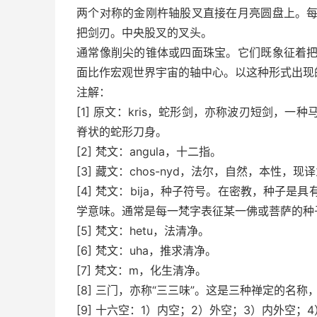
两个对称的金刚杵轴股叉直接在月亮圆盘上。
把剑刃。中央股叉的叉头。
通常像削尖的锥体或四面珠宝。它们既象征着
面比作宏观世界宇宙的轴中心。以这种形式出现
注解：
[1] 原文：kris，蛇形剑，亦称波刃短剑，
脊状的蛇形刀身。
[2] 梵文：angula，十二指。
[3] 藏文：chos-nyd，法尔，自然，本性，现译
[4] 梵文：bija，种子符号。在密教，种子
学意味。通常是每一梵字表征某一佛或菩萨的种
[5] 梵文：hetu，法清净。
[6] 梵文：uha，推求清净。
[7] 梵文：m，化生清净。
[8] 三门，亦称“三三味”。这是三种禅定的
[9] 十六空：1）内空；2）外空；3）内外空；