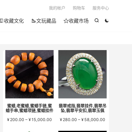

我的帐户
购物车
服务中心
收藏文化
文玩藏品
收藏市场





蜜蜡,老蜜蜡,蜜蜡手链,蜜
翡翠戒指,翡翠挂件,翡翠吊
蜡手串,蜜蜡项链,蜜蜡挂件
坠,翡翠平安扣,翡翠玉佩
价
价
¥
200.00
–
¥
15,000.00
¥
280.00
–
¥
58,000.00
格
格
范
范