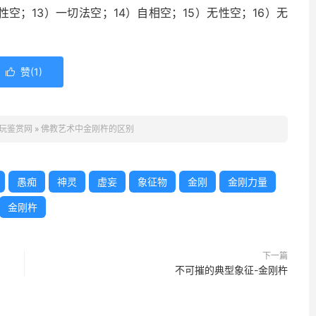
性空；13）一切法空；14）自相空；15）无性空；16）无
赞(
1
)

玩鉴赏网
»
佛教艺术中金刚杵的区别
愚痴
神灵
虚妄
象征物
金刚
金刚力量
金刚杵
下一篇
不可摧的典型象征-金刚杵