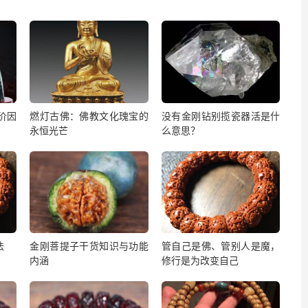
价因
燃灯古佛：佛教文化瑰宝的
没有金刚钻别揽瓷器活是什
永恒光芒
么意思？
法
金刚菩提子干货知识与功能
管自己是佛、管别人是魔，
内涵
修行是为改变自己