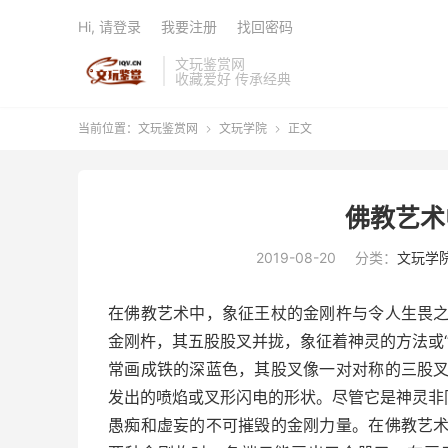
Hi, 请登录
我要注册
找回密码
文玩鉴赏网
收藏爱好 传承经典
当前位置：
文玩鉴赏网
文玩学院
正文


佛教艺术
2019-08-20
分类：
文玩学
在佛教艺术中，象征王杖的金刚杵与令人生畏
金刚杵，其五股股叉并拢，象征着神灵的方法或
常画成铁的深蓝色，其股叉像一对对称的三股
发出的喷焰或叉形闪电的形状。尽管它是神灵非
愚痴和虚妄的不可摧毁的金刚力量。在佛教艺