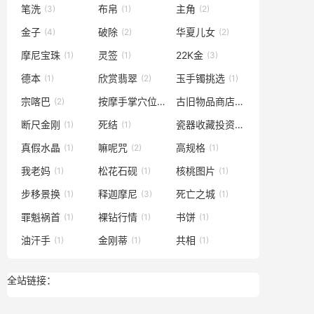
笔洗
布帛
主角
(3)
(1)
(2)
金子
破除
华夏儿女
(4)
(2)
(2)
摩尼宝珠
灵签
22K金
(1)
(1)
(3)
德本
欣赏翡翠
玉手镯挑选
(1)
(2)
(1)
宗喀巴
按摩手掌穴位
古旧物品商店
(2)
(1)
(2)
断尺金刚
死结
瓷器收藏投资
(1)
(1)
(1)
真假水晶
嘛呢咒
高规格
(1)
(2)
(1)
我老妈
松花石砚
核桃图片
(1)
(1)
(1)
步移景换
释迦摩尼
死亡之城
(1)
(3)
(1)
罪魁祸首
裸钻行情
书饼
(1)
(1)
(1)
油汗手
金刚蒂
共相
(1)
(1)
(1)
全站链接：