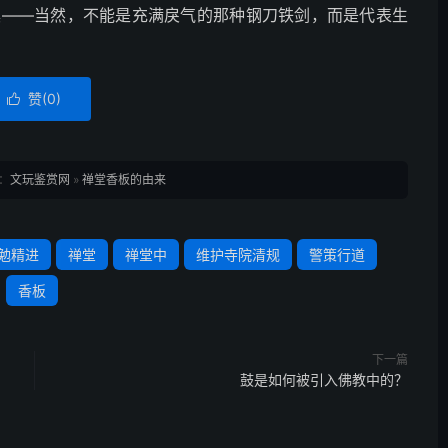
具——当然，不能是充满戾气的那种钢刀铁剑，而是代表生
赞(
0
)

：
文玩鉴赏网
»
禅堂香板的由来
勉精进
禅堂
禅堂中
维护寺院清规
警策行道
香板
下一篇
鼓是如何被引入佛教中的？