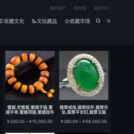

我的帐户
购物车
服务中心
收藏文化
文玩藏品
收藏市场





蜜蜡,老蜜蜡,蜜蜡手链,蜜
翡翠戒指,翡翠挂件,翡翠吊
蜡手串,蜜蜡项链,蜜蜡挂件
坠,翡翠平安扣,翡翠玉佩
价
价
¥
200.00
–
¥
15,000.00
¥
280.00
–
¥
58,000.00
格
格
范
范