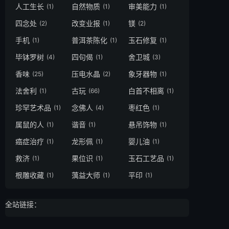
人工生长
自然物质
审美能力
(1)
(1)
(1)
四念处
改变业报
镁
(2)
(1)
(2)
手机
普洱茶陈化
玉石修复
(1)
(1)
(1)
毕钵罗树
四句偈
舍卫城
(4)
(1)
(3)
香味
压电水晶
象牙器物
(25)
(2)
(1)
法舍利
古玩
白首不相离
(1)
(66)
(1)
珍罕艺术品
念佛人
枣红色
(1)
(4)
(1)
属鼠的人
谐音
悬吊饰物
(1)
(1)
(1)
癌症治疗
龙形佩
婴儿油
(1)
(1)
(1)
救济
果位识
玉石工艺品
(1)
(1)
(1)
根雕收藏
蕅益大师
平印
(1)
(1)
(1)
全站链接：