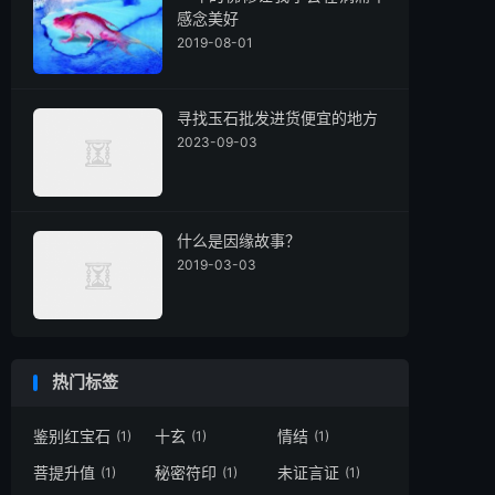
感念美好
2019-08-01
寻找玉石批发进货便宜的地方
2023-09-03
什么是因缘故事？
2019-03-03
热门标签
鉴别红宝石
十玄
情结
(1)
(1)
(1)
菩提升值
秘密符印
未证言证
(1)
(1)
(1)