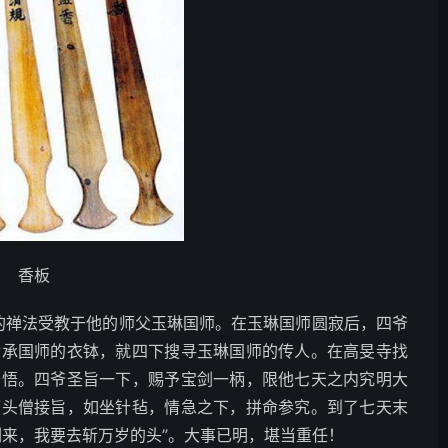
香板
他的禅法受教于他的师父玉琳国师。在玉琳国师圆寂后，四爷
传承国师的衣钵，就四下搜寻玉琳国师的传人。在高旻寺找
开悟。四爷圣旨一下，赐予宝剑一柄，限他七天之内究明大
癞头僧接旨，如坐针毡，情急之下，拼命参究。到了七天末
剑来，我要去斩万岁的头”。大事已明，堪当重任！