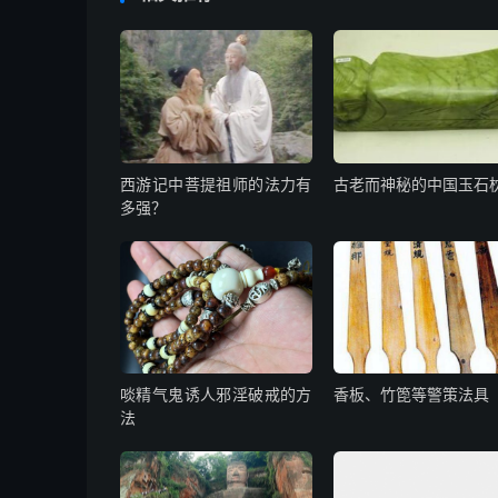
西游记中菩提祖师的法力有
古老而神秘的中国玉石
多强？
啖精气鬼诱人邪淫破戒的方
香板、竹箆等警策法具
法