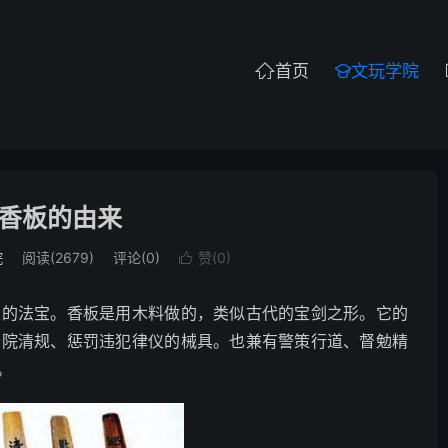
首页
文玩学院


香板的由来
院
阅读(2679)
评论(0)
赞(
0
)

大的法宝。香板是用木料做的，类似古代的宝剑之形。它的
寺院清规、惩罚违犯律仪的械具。也兼有警策行道、督勉精
。