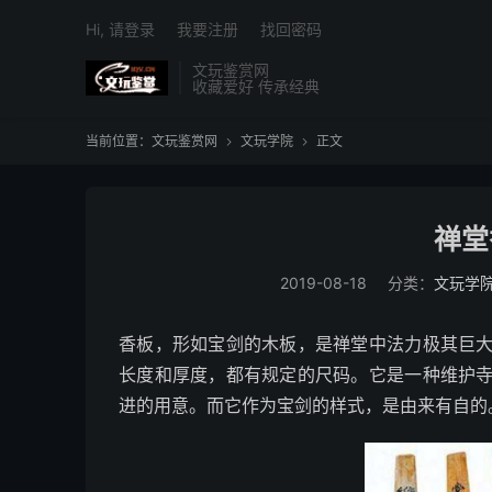
Hi, 请登录
我要注册
找回密码
文玩鉴赏网
收藏爱好 传承经典
当前位置：
文玩鉴赏网
文玩学院
正文


禅堂
2019-08-18
分类：
文玩学
香板，形如宝剑的木板，是禅堂中法力极其巨
长度和厚度，都有规定的尺码。它是一种维护
进的用意。而它作为宝剑的样式，是由来有自的