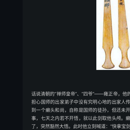
话说清朝的“禅师皇帝”、“四爷”——雍正帝，
担心国师的出家弟子中没有究明心地的出家人
到一个癞头和尚，自称是国师的徒孙，但还未
事，七天之内若不开悟，就以此剑取他头颅。
了，突然豁然大悟。此时他立刻喊道：“快拿宝