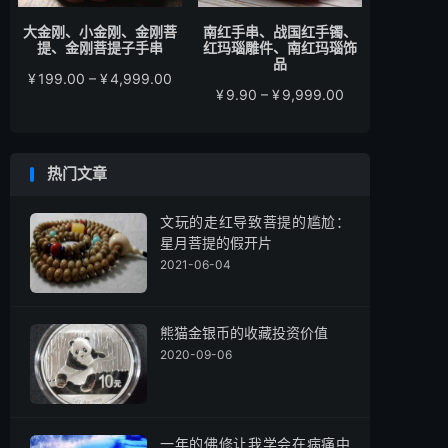
大金刚、小金刚、金刚菩
南红手串、战国红手镯、
提、金刚菩提子手串
红玛瑙雕件、南红玛瑙饰
品
价
¥
199.00
–
¥
4,999.00
价
¥
9.90
–
¥
9,999.00
格
格
范
范
围：
围：
¥199.00
热门文章
¥9.90
至
至
¥4,999.00
¥9,999.00
文玩的走红导致菩提的尴尬：
星月菩提的假开片
2021-06-04
熊猫金银币的收藏投资价值
2020-09-06
一年的佛修让我学会在病痛中