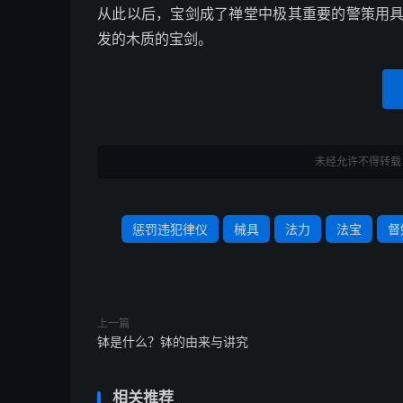
从此以后，宝剑成了禅堂中极其重要的警策用
发的木质的宝剑。
未经允许不得转载
惩罚违犯律仪
械具
法力
法宝
督
上一篇
钵是什么？钵的由来与讲究
相关推荐