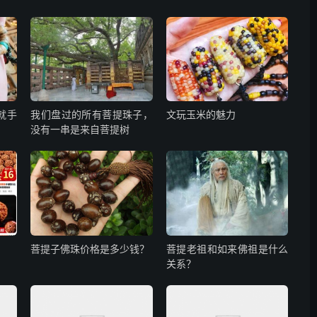
就手
我们盘过的所有菩提珠子，
文玩玉米的魅力
没有一串是来自菩提树
菩提子佛珠价格是多少钱？
菩提老祖和如来佛祖是什么
关系？