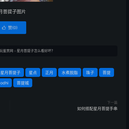
月菩提子图片
赞(
0
)

玩鉴赏网
»
星月菩提子怎么看好坏？
星月菩提子
星点
正月
水煮脱脂
珠子
菩提
odhi
菩提城
下一篇
如何搭配星月菩提手串