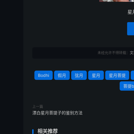
星
未经允许不得转载：
文
Bodhi
假月
弦月
星月
星月菩提
菩提b
上一篇
漂白星月菩提子的鉴别方法
相关推荐