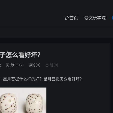
首页
文玩学院


子怎么看好坏？
化
阅读(3512)
评论(0)
赞(
0
)

！星月菩提什么样的好？星月菩提怎么看好坏？