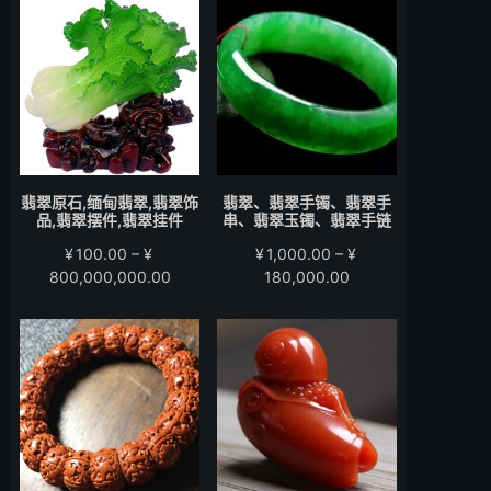
围：
围：
¥200.00
¥280.00
至
至
¥15,000.00
¥58,000.00
翡翠原石,缅甸翡翠,翡翠饰
翡翠、翡翠手镯、翡翠手
品,翡翠摆件,翡翠挂件
串、翡翠玉镯、翡翠手链
¥
100.00
–
¥
¥
1,000.00
–
¥
价
价
800,000,000.00
180,000.00
格
格
范
范
围：
围：
¥100.00
¥1,000.00
至
至
¥800,000,000.00
¥180,000.00