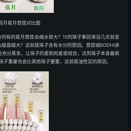
假月星月菩提对比图
为何有的星月菩提会缩水很大？15的珠子拿回来没几天就变
还会越盘越大？这就是珠子含有水分的原因。菩提城BODHI承
分充分蒸发，让珠子的星和肉紧密结合，达到珠子本身最高
珠子重量也会比其他珠子要重，这就是油性足的原因。