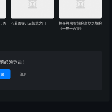
与勇
心若菩提开启智慧之门
探寻禅宗智慧的奇妙之旅的
《一猫一菩提》
前必须登录！
登录
注册