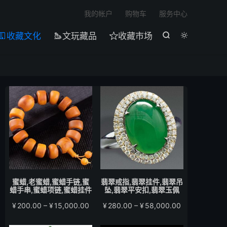

我的帐户
购物车
服务中心
收藏文化
文玩藏品
收藏市场





蜜蜡,老蜜蜡,蜜蜡手链,蜜
翡翠戒指,翡翠挂件,翡翠吊
蜡手串,蜜蜡项链,蜜蜡挂件
坠,翡翠平安扣,翡翠玉佩
价
价
¥
200.00
–
¥
15,000.00
¥
280.00
–
¥
58,000.00
格
格
范
范