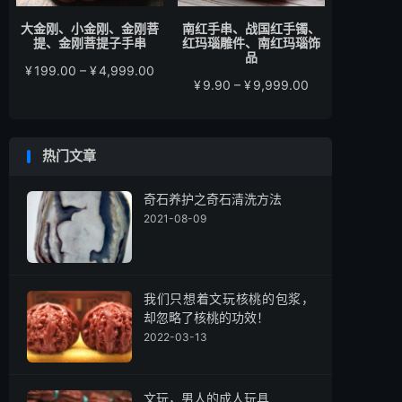
大金刚、小金刚、金刚菩
南红手串、战国红手镯、
提、金刚菩提子手串
红玛瑙雕件、南红玛瑙饰
品
价
¥
199.00
–
¥
4,999.00
价
¥
9.90
–
¥
9,999.00
格
格
范
范
围：
围：
¥199.00
热门文章
¥9.90
至
至
¥4,999.00
¥9,999.00
奇石养护之奇石清洗方法
2021-08-09
我们只想着文玩核桃的包浆，
却忽略了核桃的功效！
2022-03-13
文玩，男人的成人玩具