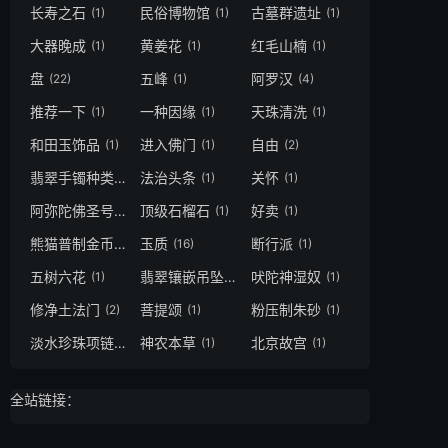
长寿之石
民俗博物馆
古墓群遗址
(1)
(1)
(1)
大器晚成
黄姜花
红毛山楠
(1)
(1)
(1)
盘
五峰
阿罗汉
(22)
(1)
(4)
推荐一下
一种因缘
天珠清洗
(1)
(1)
(1)
和田玉饰品
进入佛门
自由
(1)
(1)
(2)
翡翠手镯种类
法治头条
关怀
(1)
(1)
(1)
阿弥陀佛圣号功德
顶级石榴石
好卖
(1)
(1)
(1)
熊猫普制金币
玉质
断行派
(1)
(16)
(1)
五树六花
翡翠镶嵌吊坠
吠陀神湿奴
(1)
(1)
(1)
修净土法门
菩提颂
粉压制朱砂
(2)
(1)
(1)
淡水珍珠项链
神农本草
北京故宫
(1)
(1)
(1)
全站链接：