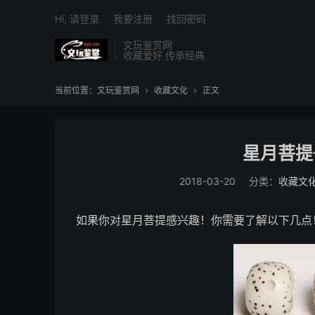
Hi, 请登录
我要注册
找回密码
文玩鉴赏网
收藏爱好 传承经典
当前位置：
文玩鉴赏网
收藏文化
正文


星月菩提
2018-03-20
分类：
收藏文
如果你对星月菩提感兴趣！你需要了解以下几点