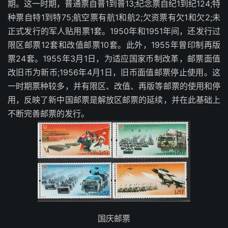
期。这一时期，普通票自普1到普13;纪念票自纪1到纪124;特
种票自特1到特75;航空票有航1和航2;欠资票有欠1和欠2;未
正式发行的军人贴用票1套。1950年和1951年间，还发行过
限区邮票12套和改值邮票10套。此外，1955年曾印制再版
票24套。1955年3月1日，为适应国家币制改革，邮票面值
改旧币为新币;1956年4月1日，旧币面值邮票停止使用。这
一时期票种较多，并有限区、改值、再版等邮票的使用和停
用，反映了新中国邮票是解放区邮票的延续，并在此基础上
不断完善邮票的发行。
国庆邮票