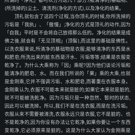
(所洗掉的)尘土、清洗剂(净化的方式),以及净化的结果。
顶礼就包含了这四个过程,当你顶礼的时候,你所洗掉的
污垢是「我执」、「傲慢」;净化的方式是顶礼的动作,因为
「自我」平时是不会将自己放得那么低的。净化的结果是成
佛之後,就会有「无见顶相」(顶髻),而这里的基础是佛性。
以洗衣服来说,所清净的基础物是衣服;能够清净的东西是水
和肥皂;所洗出来的脏东西是汗水、污垢等等;结果是衣服变
乾净了。为什么大乘称为「因」乘呢?因为他们谈论污垢和
能清净的肥皂、水。而在我们所说的「果」乘的大乘,也就
是金刚乘,它并不强调污垢、水和肥皂,而著重在衣服本身。
金刚乘认为,衣服不可能本来就是脏的;如果它本来就是脏的,
就不可能被洗乾净。因为污垢只是一种忽然、暂时的状态,
因此可以被洗掉。所以,我们不是在洗衣服,而是在洗污垢。
衣服从来不需要被清洗,衣服永远只是衣服,它不是脏的、也
不是乾净的,因为你没有办法让它乾净,如果你要让一个东西
变乾净,它必须原来是脏的。这是为什么大家认为金刚乘是