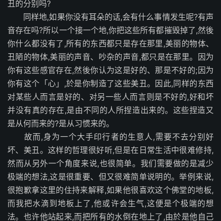
丑的分别吗?
同样地,如果你没有耳朵的话,会有什么事情发生呢?有声
音存在吗?所以一个接一个地,你把这些所有都摧毁掉了,然後
你什么都没有了,所有的东西都只是存在那里,美丽的物体、
丑陋的物体,美丽的声音、吵杂的声音,都只是在那里。因为
你有这些感官存在,然後你认为这是好的、那是不好的;因为
你有这个「心」,於是你制造了这些美丑。因此,同样的东西
对某些人而言是好的、对另一些人而言则是不好的,好和坏
并没有真的存在,是由不同的人所捏造出来的。这些捏造又
是从何而来的?是从习惯来的。
故而,身为一个大手印行者的生意人,需要不去分别好
坏、美丑。这样的哲理很好听,但是在日常生活中很难修持,
然而从另外一个角度来说,也很简单。我们需要做的是减少
极端的想法,这是很重要、但又很难简单说明的。举例来说,
很抱歉拿这里的住持来解释,如果他很喜欢这个佛堂的地板,
而我把水滴到地板上了,他或许会生气,这便是个极端的想
法。也许他站起来,而把所有的水倒在地上了,由於是他自己