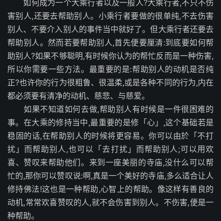
如何成为一个大乘行者以及一般人?大乘行者,不只不伤
害别人,还要去帮助别人。小乘行者要做的很单纯,不去伤害
别人、不要介入别人的事件当中就好了。但大乘行者还要去
帮助别人。然而若要帮助别人,首先便要厘清:到底要如何帮
助别人?如果不够聪明,有时候你认为的帮忙反而是一种伤害,
所以你需要一些方法。最重要的是:帮助别人的动机是否纯
正?也许你的行为很粗鲁、很温柔,或是各种不同的行为,内在
都必须要有清净的动机、慈悲、与慈爱。
如果不知道如何去做,帮助别人有时候是一件很困难的
事。在大乘的修持当中,最重要的是修「心」,这个基础若是
稳固的话,在帮助别人的时候将更容易。你可以由於「不打
扰」而帮助别人,也可以「去打扰」而帮助别人;可以用欢
喜、赞叹来帮助他们。来到一座美丽的寺庙,没什么可以帮
忙的,那你可以赞叹说:啊,真是一个美好的寺庙,多么适合让人
修持佛法!这也是一种帮助,心智上的帮助。像这样有善良的
动机,常常欢喜赞叹的人,就不会伤害到别人。不伤害,便是一
种帮助。