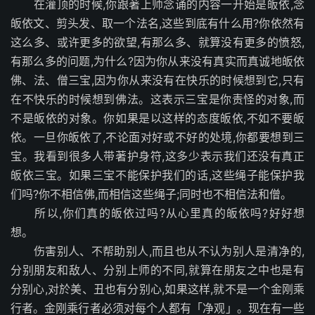
在灌顶的时候,你跟著上师念诵的内容一开始是皈依,念
皈依文、剪头发、取一个法名,这些到底有什么用?你依然有
这么多、或许更多的欲望,有那么多、就算没有更多的愤怒,
有那么多的问题,为什么?因为你从来没有真实而真诚地皈依
佛、法、僧三宝,因为你从来没有在快乐的时候想到它,只有
在不快乐的时候想到佛法。这表示三宝是你责怪的对象,而
不是皈依的对象。你如果是以这样的态度皈依,不如不要皈
依。一旦你皈依了,不论面对好或不好的处境,你都要想到三
宝。我看到很多人带著护身符,这多少表示我们还没有真正
皈依三宝。如果三宝不能保护我们的话,这些绳子能保护我
们吗?你不相信佛,而相信这些绳子;同时也不相信法和僧。
所以,你们真的皈依过吗?从心里真的皈依吗?好好想
想。
伤害别人、不帮助别人,而且也从不认为别人是清净的,
分别朋友和敌人、分别上师的不同,就算在朋友之中也是有
分别心,对於美、丑也有分别心,如果这样,就不是一个金刚乘
行者。金刚乘行者必须对每个人都有「净观」。现在有一些