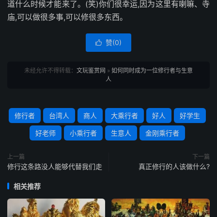
道什么时候才能来了。(笑)你们很幸运,因为这里有喇嘛、寺
庙,可以做很多事,可以修很多东西。
赞(
0
)

未经允许不得转载：
文玩鉴赏网
»
如何同时成为一位修行者与生意
人
修行者
台湾人
商人
大乘行者
好人
好学生
好老师
小乘行者
生意人
金刚乘行者
上一篇
下一篇
修行这条路没人能够代替我们走
真正修行的人该做什么?
相关推荐