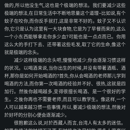
做的,所以他没生气,这也是个极端的想法。我们要减少这些
极端的想法,在日常生活中不断地思量这个道理–比如说,有个
蚊子在咬你,而你反手就打,这是非常不好的。蚊子又不认识
你,它只是认为这里有一大块食物,它是为了早餐而来的,这么
一个小东西能够拿走你多少血?可能也是一点点而已。你用
这么大的手打下去、还带著这些毛发,取了它的生命,像这个
就是极端的念头。
减少这样极端的念头吧,慢慢地减少,你会逐渐习惯这样
的状况。以喝酒来说,当你出生的时候,并没有带著酒瓶、酒
杯,那你是如何开始喝酒的?首先,你从会喝酒的老师那儿学到
喝酒的方法,而你第一次喝酒的经验并不好、很热,这就是四
加行。然後你越喝越多,变得很擅长喝酒、是一个很好的学
生。之後你再也不需要老师,而且可以教学生。像这样,一个
人可以越来越习惯一些事情,所以,要减少极端的想法,然後对
於好坏的分别心便会逐渐减少。
很抱歉这么说,对於西藏人而言,台湾人有太多的迷信。