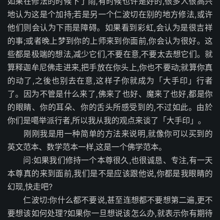
如果在修法的时候下了雨,有时候也许是好的,很多人很高兴
地认为这是个加持;若是另一个仁波切在别的地方修法,或许
他们则会认为下雨是障碍。如果看到彩虹,会认为是很吉祥
的事;或者晚上梦到你的上师来到你面前,你会认为很好。这
些都是极端的想法,减少它们,不要在意,不要太去想它们。就
算释迦牟尼佛走进来,把手放在你头上,你也不要动;就算你真
的动了,之後也别去在意,这样子你就成为「大手印」行者
了。因为不管是什么来了,佛来了也好、魔来了也好,都是你
的眼睛、你的耳朵、你的舌头所感受到的,不过如此。由於
你们是噶举派行者,所以我从我的观点来谈了「大手印」。
刚刚我是用一种简单的方法来说明,就像你可以买到的
英文范本、数学范本一样,这是一个佛学范本。
问:如果我们修持一个本尊很久,也很诚恳、专注,有一天
本尊真的来到面前,我们是不是应该跟他说,你都是我眼睛的
幻现,快走吧?
仁波切:你什么都不要说,甚至连想都不要想第二遍,更不
要想该如何处理?如果你一旦想说该怎么办,就表示你有期待