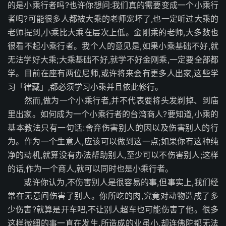
的是小乘行者吗?也许你想问:我们真的需要变成一个小乘行
者吗?可能很多人都被大乘的老师宠坏了,也一定听过大乘的
老师提到,小乘比大乘在层次上低。金刚乘的老师,大多数也
很看不起小乘行者。我个人的意见是,如果小乘基础不好,就
无法学好大乘;大乘基础不好,就学不好金刚乘,一定要全部都
学。目前在座有两位尼师,或许将来会有更多人出家,这些学
习「律藏」,都必须学习小乘并且依此修行。
然而,做为一个小乘行者,并不代表要将头发剃掉、到庙
里出家。如何成为一个小乘行者的台湾商人?要知道,小乘的
基本教法只有一句话:舍弃伤害别人的因以及伤害别人的行
为。作为一个生意人,应该可以做到这一点;如果你有这种纯
净的动机,就算没有办法帮助别人,至少可以不伤害别人;这样
的话,作为一个商人,就可以同时也是小乘行者。
或许你认为,不伤害别人是很容易的事,但事实上,我们经
常在无意间伤害了别人。你所吃的肉,究竟对动物造成了多
少伤害?就算是开车吧,不让别人超车也可能伤害了他。很多
这样微细的事一直在发生,所造成的业虽小,却连佛陀都无法