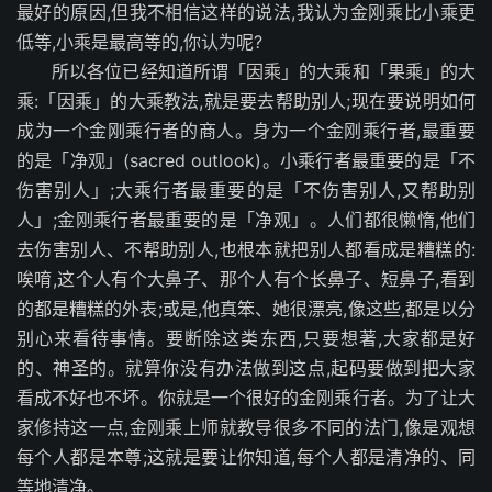
最好的原因,但我不相信这样的说法,我认为金刚乘比小乘更
低等,小乘是最高等的,你认为呢?
所以各位已经知道所谓「因乘」的大乘和「果乘」的大
乘:「因乘」的大乘教法,就是要去帮助别人;现在要说明如何
成为一个金刚乘行者的商人。身为一个金刚乘行者,最重要
的是「净观」(sacred outlook)。小乘行者最重要的是「不
伤害别人」;大乘行者最重要的是「不伤害别人,又帮助别
人」;金刚乘行者最重要的是「净观」。人们都很懒惰,他们
去伤害别人、不帮助别人,也根本就把别人都看成是糟糕的:
唉唷,这个人有个大鼻子、那个人有个长鼻子、短鼻子,看到
的都是糟糕的外表;或是,他真笨、她很漂亮,像这些,都是以分
别心来看待事情。要断除这类东西,只要想著,大家都是好
的、神圣的。就算你没有办法做到这点,起码要做到把大家
看成不好也不坏。你就是一个很好的金刚乘行者。为了让大
家修持这一点,金刚乘上师就教导很多不同的法门,像是观想
每个人都是本尊;这就是要让你知道,每个人都是清净的、同
等地清净。