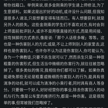
帮你找藉口。举例来说,很多金刚乘的学生请上师修法,为了
生意顺利。如果这是出於好的动机,或许没什么问题,但我知
道很多人请法,只是想要变得有钱而已。有人想要获利,就是
另外人的损失。这些金刚乘的学生们不喜欢对方,有时会到
上师面前批评别人,或许不是用很直接的方式,而是用间接、
拐弯抹脚的方式表示,像是说:「那个人话很多喔」等等。这
也是一种伤害别人的方式;或是,不让上师到别人的家里去,这
样也是伤害别人。也许你不认为这是伤害别人,你可能认为,
身为一个佛教徒,只要不杀生就可以了,然而杀生只是一种很
粗重的伤害形式,但生活当中微细的伤害行为,就往往被忽略
掉了。很多类似的情况,我相信你们都可以了解。如果你真
能避免那些无论是粗重或微细而伤害别人的行为,能具有很
清净的动机,就可以成为清净的小乘行者,同时具有商人等身
分。只要做一个好人,好好经营你的事业,除去伤害别人的动
机与行为;像是公车里的推挤行为,都是一种伤害。这是很简
单的事,但常被我们忽略掉了。