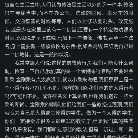
包含在生活之中,人们认为修法是生活以外的另一件事:修法
只在寺庙当中,而不在办公室、洗澡的时候、搭火车的时
候、交通壅塞的时候等等。人们以为修法要剃头、改变服
装,或最少在家里应该有一个佛堂;还要有一个特定做功课的
时间,比如说是早上或晚上;加上一些佛像、佛书,甚至一个法
名;身上需要戴一些象徵性的东西-例如金刚结,来证明自己是
一个佛教徒。这是一般的状况。
我常常跟人们说:这样的佛教修行,对我们可能没什么帮
助。检查一下自己,我们真的是一个金刚乘行者吗?不要说金
刚乘,金刚乘有点太高远了,就以小乘来说吧,我们算得上是一
个小乘行者吗?几乎不是。同样的问题:我们真的是大乘行者
吗?可能也不是。或许在名义上算是吧,也许我们遇过一些大
乘的和尚、金刚乘的喇嘛,他们给我们一些教授或灌顶,我们
就认为自己是大乘或金刚乘的学生。做为一个大乘的学生,
你们一定接受过很多关於慈悲的教法了,但是我们真的慈悲
吗?几乎没有。我们都听过慈悲的教法,但是「听过」和「具
备」是不一样的。除非真正具备慈悲,才是个大乘的修行者,