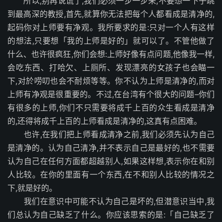
所以,别再说谎了,我们必须一步一步来,不要想一下子跳
到最高深的教授,首先,就算你无法把每个人都看成是清净的,
起码你对上师要有净观。我所要求的是:只对一个人有这样
的想法,只要想「我的上师是好的」就可以了。不管他做了
什么、也许很疯狂,你们会想:上师好像有点问题,他像我一样,
会吃东西、打哈欠、上厕所、发现漂亮的女孩子也会瞄一
下,对於唠叨也会不耐烦等等。你不认为上师是清净的,而对
上师有净观是很重要的。不过,在台湾有个很大的问题–你们
有很多的上师,你们不只需要将成千上百的众生看成是清净
的,还得将成千上百的上师看成是清净的,这真有点困难。
也许,在我们把上师看成清净之前,我们必须先认为自己
是清净的。认为自己清净,并不表示自己是最好的,也不需要
认为自己在任何方面都超越别人,如果这样想,表示你在和别
人比较。在你的里面有一个东西,在不和别人比较的情况之
下,就是好的。
我们在意识中可能不认为自己是坏的,但潜意识当中,我
们总认为自己缺乏了什么。你应该思索的是:「自己缺乏了