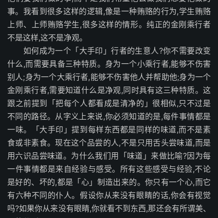
事。我看到很多这样的逻辑,像是一种贿赂的行为,学生贿赂
上师、上师贿赂学生,很多这样的情形。纯正的金刚乘行者
不是这样,这不是净观。
如何成为一个「大手印」行者的生意人?你不需要改变
什么,而需要具备三种特质。身为一个小乘行者,能够不伤害
别人;身为一个大乘行者,能够不伤害他人并帮助他;身为一个
金刚乘行者,需要知道什么是净观,同时具有这三种特质。这
跟之前提到「把每个人都看成是清净的」很相似,只不过是
不同的路径。从字义上来说,你必须知道的是,每件事情都是
一味。「大手印」提到每样东西都是同样的味道,而不是素
食或非素食。现在这个品尝的人,不是只用舌头尝味道,而是
用六识品尝味道。为什么我们用「味道」来做比喻?因为每
一件事情都是来自经验与感受。所有这些感受与经验,不论
是好的、坏的,都是「心」制造出来的。你只有一个心,而它
有六种不同的仆人。假设你从来没有眼睛的话,你会有视觉
吗?如果你从来没有眼睛,你就看不到东西,那还会有所谓美、