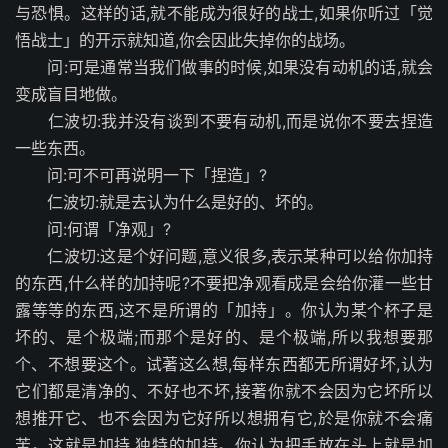
与恐惧。这样的话,就不能成为很好的战士,如果你听过「觉
悟战士」的开示就知道,你会因此失掉你的战场。
问:可是通常当我们做事的时候,如果没有动机的话,就会
变成盲目地做。
仁波切:我并没有谈到不要有动机,而是说你不要去捏造
一些东西。
问:可不可再说明一下「捏造」?
仁波切:就是去认为什么是好的、坏的。
问:何谓「净观」?
仁波切:这是个好问题,意义很多,表示某种可以给你加持
的东西,什么样的加持呢?不要把净观看成是会给你灌一些甘
露等等的东西,这不是所谓的「加持」。你认为某个杯子是
坏的、是个极端;而那个是好的、是个极端,所以我想要那
个、不想要这个。试著这么想,每样东西都无所谓好坏,认为
它们都是清净的、不好也不坏,接著你就不会因为它坏所以
想推开它、也不会因为它好所以想拥有它,於是你就不会痛
苦。这就是加持,独特的加持。你认为把手放在头上就是加