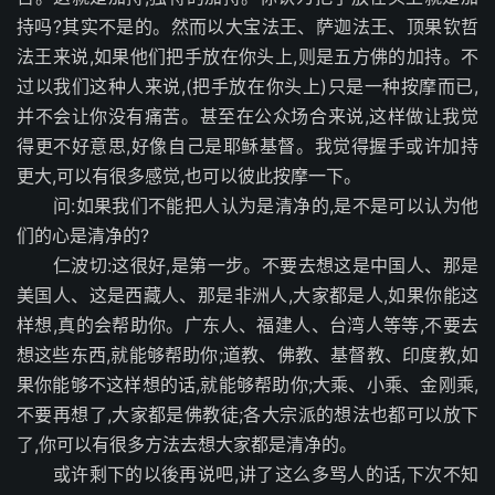
持吗?其实不是的。然而以大宝法王、萨迦法王、顶果钦哲
法王来说,如果他们把手放在你头上,则是五方佛的加持。不
过以我们这种人来说,(把手放在你头上)只是一种按摩而已,
并不会让你没有痛苦。甚至在公众场合来说,这样做让我觉
得更不好意思,好像自己是耶稣基督。我觉得握手或许加持
更大,可以有很多感觉,也可以彼此按摩一下。
问:如果我们不能把人认为是清净的,是不是可以认为他
们的心是清净的?
仁波切:这很好,是第一步。不要去想这是中国人、那是
美国人、这是西藏人、那是非洲人,大家都是人,如果你能这
样想,真的会帮助你。广东人、福建人、台湾人等等,不要去
想这些东西,就能够帮助你;道教、佛教、基督教、印度教,如
果你能够不这样想的话,就能够帮助你;大乘、小乘、金刚乘,
不要再想了,大家都是佛教徒;各大宗派的想法也都可以放下
了,你可以有很多方法去想大家都是清净的。
或许剩下的以後再说吧,讲了这么多骂人的话,下次不知