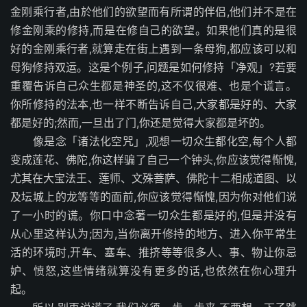
金刚乘行者,由於他们的欲望而有所谓的伴侣,他们并不是在
修金刚乘的修持,而是在修自己的欲望。如果他们真的是很
好的金刚乘行者,就算走在街上遇到一条母狗,都应该可以和
母狗修持双运。这是个例子,问题是如何修持「净观」?若要
重覆告诉自己众生都是神圣的,这不仅很难、也是个谎言。
你所修持的法本,也一样不断告诉自己,大家都是好的、大家
都是好的;然而,一旦出了门,你还是觉得大家都是坏的。
像是念「诸法化空咒」,观想一切众生都化空,每个人都
变成莲花、佛陀,你这样骗了自己一个钟头,你应该觉得惭愧,
尤其在大宝法王、莲师、文殊菩萨、佛陀十二相成道图、以
及坛城上的龙等等的面前,你应该觉得惭愧,因为你对他们说
了一小时的谎。你口中念著一切众生都是好的,但是并没有
从心里这样认为;因为,当你离开修持的地方、进入你平常生
活的环境时,开车、塞车、推挤等等很多人、事、物让你忌
妒、愤怒,这些情绪就算没有更多的话,也依然在你心理升
起。