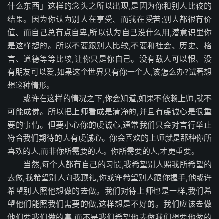
什么东西」这样的念头之所以出现,是因为你和别人比较的
结果。因为你认为别人在享受、而我在受苦;别人都很有价
值、而自己总有点自卑,所以认为自己没什么用,潜意识里你
是这样想的。所以不要跟别人比较,不要和社会、历史、格
言、道德等等比较,让你只是你自己。没有敌人可以恨、没
有朋友可以爱,如果这个世界只有你一个人,该怎么办?试著想
想这种情形。
或许在这样的情况之下,你会知道,如果不依赖上师,就不
可能成佛。所以把上师看成是清净的,并且有虔诚心是很重
要的事情。但要小心你的虔诚心,通常我们只会对言行举止
符合我们期待的人有虔诚心。你会喜欢的上师就是那种你所
喜欢的人,而非你所需要的人。你所需要的人,才更重要。
当然,每个人都有自己的习惯,我希望别人照我所希望的
去做,我希望别人向我顶礼,你或许希望别人跟你握手,他或许
希望别人照他想做的去做。我们对待上师也是一样,我们希
望他们能照我们需要的做,这样想是不好的。我们应该去做
他们要我们做的事,而不是我们希望他去做我们想要他做的