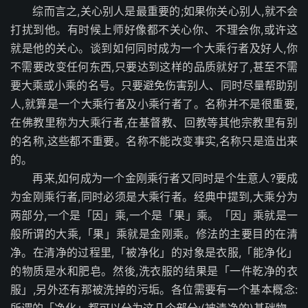
综而言之,关心别人是最重要的;如果你关心别人,就不会
打扰到他。有时候上师好像都不关心你、不理会你,或许这
就是他的关心。谈到如何同时成为一个大乘行者及好人,你
不需要改变任何东西,只要达到这样的品质就好了,甚至不需
要大乘或小乘的名号。只要避免伤害别人、同时尽量帮助别
人,就算是一个大乘行者及小乘行者了。名称并不是很重要,
在佛教里称为大乘行者,在基督教、回教等其他宗教里有别
的名称,这些都不重要。名称不能改变事实,名称只是造出来
的。
再来,如何成为一个金刚乘行者又同时是个生意人?要成
为金刚乘行者,同时必须是大乘行者。经典中提到,大乘分为
两部分,一个是「因」乘,一个是「果」乘。「因」乘就是一
般所谓的大乘,「果」乘就是金刚乘。修法的主要目的在清
净。在清净的过程里,「被净化」的对象是衣服,「能净化」
的物质是水和肥皂。然後,洗衣服的结果是「一件乾净的衣
服」,另外还有那被洗掉的污垢。各位需要有一个基本概念:
所谓的「净化」都可以分为这几个部分:(被清净的)基础物、