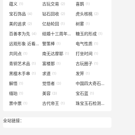
蕴义
古玩交易
喜鹊
(1)
(2)
(1)
宝石饰品
钻石回收
虎头核桃
(4)
(2)
(2)
美的追求
亿劫轮回
树雾
(2)
(1)
(1)
百善孝为先
结婚十三周年
糖玉的形成
(4)
(1)
(1)
远观形象 近看艺
警策棒
电气性质
(1)
(1)
(1)
共同点
南无达摩耶
打坐时间
(1)
(1)
(1)
青铜艺术品
富楼那
古玩圈子
(1)
(1)
(1)
黑檀木手串
求道
发笄
(1)
(1)
(1)
解悟
觉悟者
中国四大奇石
(1)
(3)
(1)
缅珀
美容
宝石蓝
(1)
(3)
(1)
票中票
古代帝王
珠宝玉石检测
(1)
(1)
(1)
全站链接：