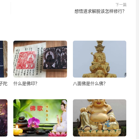
下一篇
想悟道求解脱该怎样修行？
子陀
什么是佛印？
八面佛是什么佛？