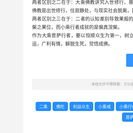
两者区别之二在于：大乘佛教讲究入世修行，
佛教是出世修行，住寂静处，与现实社会脱离，
两者区别之三在于：二者的认知差别导致果报
槃之果位，而小乘行者成就的是偏真涅槃。
作为大乘菩萨行者，要以恒顺众生为第一，树立
运，广利有情，解脱生死，觉悟成佛。
未经允许不得转载：
文玩
二乘
佛陀
利益众生
小乘戒
小乘行
菩