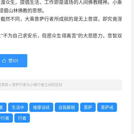
普渡众生，提倡生活、工作即是道场的人间佛教精神。小乘
提倡山林佛教的思想。
的截然不同，大乘菩萨行者所成就的是无上菩提，即究竟涅
“不为自己求安乐，但愿众生得离苦”的大悲愿力，悲智双
赞(
0
)

鉴赏网
»
菩萨行者与小乘行者之间的区别
者
生活中
维摩诘经
自我解脱
菩萨
菩萨戒
萨行者
行者