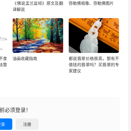
《佛说盂兰盆经》原文及翻
弥勒佛祖像、弥勒佛图片
译解说
不食
油画收藏指南
都说翡翠价格很高，那有不
法靠
值钱的翡翠吗？买翡翠的专
家建议
前必须登录！
登录
注册