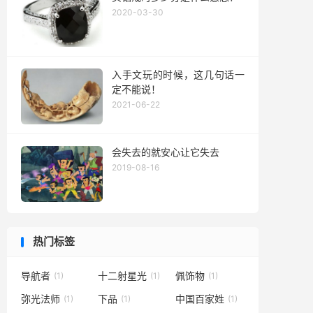
2020-03-30
入手文玩的时候，这几句话一
定不能说！
2021-06-22
会失去的就安心让它失去
2019-08-16
热门标签
导航者
十二射星光
佩饰物
(1)
(1)
(1)
弥光法师
下品
中国百家姓
(1)
(1)
(1)