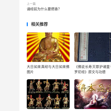
上一篇
诵经前为什么要燃香？
相关推荐
大日如来真经与大日如来佛
《佛说长寿灭罪护诸童
图片
罗尼经》原文与功德