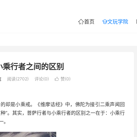
首页
文玩学院


小乘行者之间的区别
院
阅读(2702)
评论(0)
赞(
0
)

持的却是小乘戒。《维摩诘经》中，佛陀为接引二乘声闻回
败种”。其实，菩萨行者与小乘行者的区别之一在于：小乘行
一。