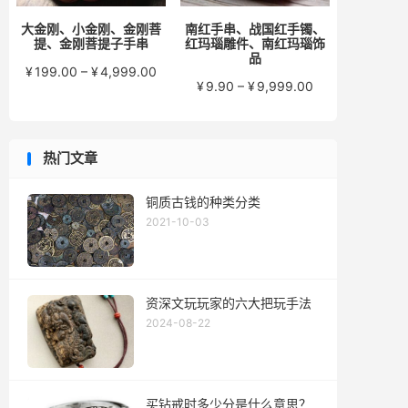
大金刚、小金刚、金刚菩
南红手串、战国红手镯、
提、金刚菩提子手串
红玛瑙雕件、南红玛瑙饰
品
价
¥
199.00
–
¥
4,999.00
价
¥
9.90
–
¥
9,999.00
格
格
范
范
围：
围：
¥199.00
热门文章
¥9.90
至
至
¥4,999.00
¥9,999.00
铜质古钱的种类分类
2021-10-03
资深文玩玩家的六大把玩手法
2024-08-22
买钻戒时多少分是什么意思？