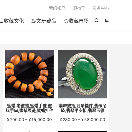

我的帐户
购物车
服务中心
收藏文化
文玩藏品
收藏市场





蜜蜡,老蜜蜡,蜜蜡手链,蜜
翡翠戒指,翡翠挂件,翡翠吊
蜡手串,蜜蜡项链,蜜蜡挂件
坠,翡翠平安扣,翡翠玉佩
价
价
¥
200.00
–
¥
15,000.00
¥
280.00
–
¥
58,000.00
格
格
范
范