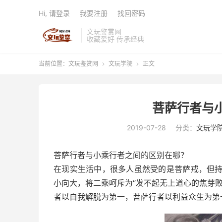
Hi, 请登录
我要注册
找回密码
文玩鉴赏网
收藏爱好 传承经典
当前位置：
文玩鉴赏网
文玩学院
正文


菩萨行者与
2019-07-28
分类：
文玩学
菩萨行者与小乘行者之间的区别在哪？
在现实生活中，很多人虽然受的是菩萨戒，但
小向大，将二乘呵斥为“发不起无上道心的焦芽
者以自我解脱为第一，菩萨行者以利益众生为第