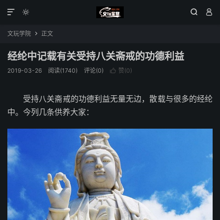




文玩学院
正文

经纶中记载有关受持八关斋戒的功德利益
2019-03-26
阅读(1740)
评论(0)
赞(
0
)

受持八关斋戒的功德利益无量无边，散载与很多的经纶
中。今列几条供养大家：