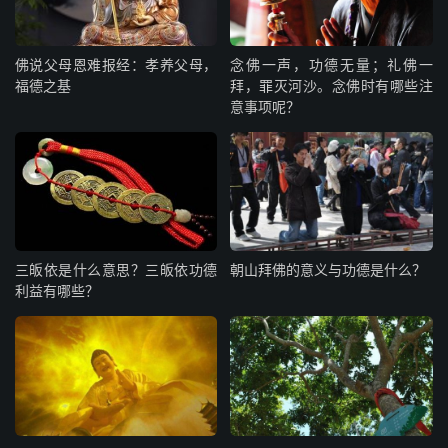
佛说父母恩难报经：孝养父母，
念佛一声，功德无量；礼佛一
福德之基
拜，罪灭河沙。念佛时有哪些注
意事项呢？
三皈依是什么意思？三皈依功德
朝山拜佛的意义与功德是什么？
利益有哪些？