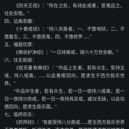
《四天王经》：“所在之处，有持此戒者，恶鬼远之，
住处安稳。”
四、远离恶趣：
《十善戒经》：“持八关斋者，一、不堕地狱，二、不
堕畜生，三、不堕恶鬼，四、不堕修罗……”
五、福报优厚：
《佛说护净经》：“一日持斋戒，得六十万世余粮。”
六、往生助缘：
《观无量寿佛经》：“中品上生者，若有众生，受持五
戒，持八戒斋，……以此善根回向，愿求生于西方极乐世
界。”
“中品中生者，若有众生，若一日一夜持八戒斋，若一
日一夜持沙弥戒，若一日一夜持具足戒，威仪无缺，以此功
德回向，愿求生极乐国。”
七、临终欢乐：
《药师经》：“有能受持八分斋戒……愿生西方极乐世界