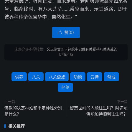
无量寿佛所，听闻正法，而未定者。若闻药师流离光如来名
号，临命终时，有八大菩萨……乘空而来，示其道路，即于
彼界种种杂色宝华中，自然化生。”
赞(
0
)

未经允许不得转载：
文玩鉴赏网
»
经纶中记载有关受持八关斋戒的
功德利益
供养
八关
八关斋戒
功德
受持
斋戒
经纶
上一篇
下一篇
佛教的决定种姓和不定种姓分别
留恋世间的人能往生吗？阿弥陀
是什么？
佛能加持顺利往生吗？
相关推荐