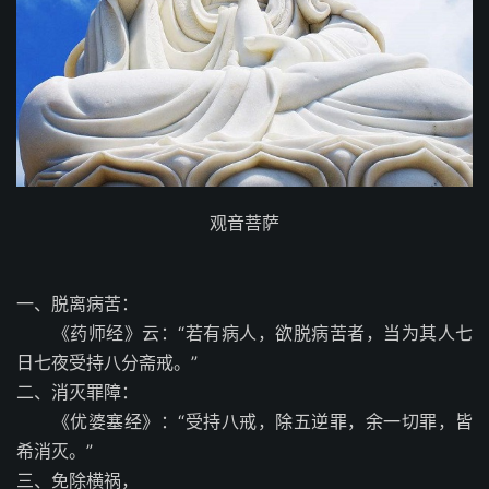
观音菩萨
一、脱离病苦：
《药师经》云：“若有病人，欲脱病苦者，当为其人七
日七夜受持八分斋戒。”
二、消灭罪障：
《优婆塞经》：“受持八戒，除五逆罪，余一切罪，皆
希消灭。”
三、免除横祸，