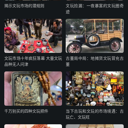
揭示文玩市场的潜规则
文玩捡漏：一夜暴富的文玩圈奇
迹
文玩市场十年疯狂落幕 大量文玩
古董局中局：地摊货文玩冒充古
品种无人问津
董
千万别买的四种文玩把件
当下古玩和文玩的市场境遇：古
玩亡、文玩旺