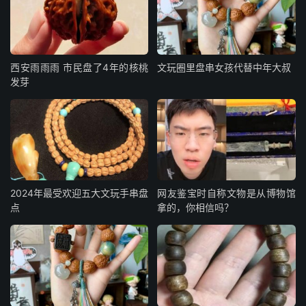
西安雨雨雨 市民盘了4年的核桃
文玩圈里盘串女孩代替中年大叔
发芽
2024年最受欢迎五大文玩手串盘
网友鉴宝时自称文物是从博物馆
点
拿的，你相信吗？