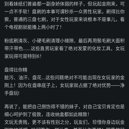
别看妹纸们普遍都一副身娇体弱的样子，但玩起金刚来，可
一点不手软！盘刷的本事可谓秒杀一众男性玩家。刷得比你
狠，普通的三盘七刷，对于女性玩家来说根本不是事儿，看
个电视剧就能撸上两小时了！
粉底刷清灰、小硬毛刷清理小缝隙、最后再用鬃毛刷大面积
带汗带色……这些直男玩家看了绝对发蒙的化妆工具，女玩
家玩得可是特别6！
盘得比你精
脏污、油汗、盘花…这些问题绝对不可能出现在女玩家的金
刚上！因为在盘串底子上，女玩家就占据了绝对优势——净
手盘玩!
再说了，能把自己捯饬得不错的妹子，对自己宝贝肯定也是
细心呵护到了极致，连收纳盒都如此精致！
文玩无贵贱，更不该有性别之分，玩友们，珍惜你身边玩金