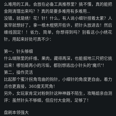
么难用的工具，会放在必备工具推荐里？搞不懂，真的能把
金刚清理出来吗？？真的是要多难用有多难用…
没错，就是绣！花！针！什么，有人说小细针捏着太累？人
家早就想好了，拿一根木棍劈开些许，把针头放进去！然后
缠线固定！！省力、简单，你想得到吗？别看这小小绣花
针，用起来好处可真不少：
第一，针头够细
什么缝隙里的纤维、果肉，藏得再深，也能掘地三尺把它挑
出来！哪怕是再小的污垢，都别想逃出小针头的“魔爪”！
第二，操作灵活
比起那个蜜汁拐角弯曲的钩针，小细针的角度更自由，着力
点也更直接，360度无死角！
另外，女玩家肯定对粉刺针这种神器不陌生，攻略姐亲自测
评：虽然针头不够细，但应付大金刚，足够了！
盘刷本领强大