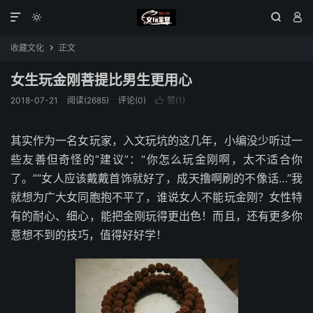




收藏文化
正文

女生玩金刚菩提比男生更用心
2018-07-21
阅读(2685)
评论(0)
赞(
1
)

其实作为一名女玩家，入文玩坑的这几年，小编没少听过一
些友善但奇怪的“建议”：“你怎么玩金刚啊，太不适合你
了。”“女人应该戴戴首饰就好了，成天撸啊刷的不像话…”我
就想为广大女同胞抱不平了，谁说女人不能玩金刚？女性特
有的耐心、细心，能把金刚玩得更出色！而且，还有更多你
意想不到的技巧，值得好好学！