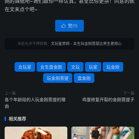
刚的妹纸吧~她们跟你一样认真，甚至比你更拼！同意的就
在文末点个吧~
赞(
1
)

未经允许不得转载：
文玩鉴赏网
»
女生玩金刚菩提比男生更用心
女玩家
女生盘金刚
文玩
玩家
玩金刚
玩金刚菩提
盘金刚
上一篇
下一篇
各个年龄段的人玩金刚菩提的理
鸡蛋修复开裂的金刚菩提子
由
相关推荐