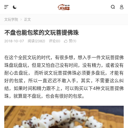




文玩学院
正文

不盘也能包浆的文玩菩提佛珠
2018-10-07
阅读(2382)
评论(0)
赞(
1
)

在这个全民文玩的时代，有很多想，想入手一件文玩菩提佛
珠盘玩盘玩，但是又怕自己没有时间，没有精力，或者没有
耐心去盘玩， 而听说文玩菩提佛珠必须要多盘玩，才能有
好的包浆，所以一直迟迟不敢入手，其实，不需要这么纠
结，如果时间和精力跟不上，可以购买以下4种文玩菩提佛
珠，就算是不盘玩，也会有很好的包浆。