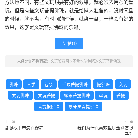
方法也不同，有些文玩想要有好的效果，就必须去用心的盘
玩，但是有些文玩菩提佛珠，就是给懒人准备的，没时间盘
的时候，就不盘，有时间的时候，就盘一盘，一样会有好的
效果，这就是文玩菩提佛珠的乐趣。
赞(
1
)

未经允许不得转载：
文玩鉴赏网
»
不盘也能包浆的文玩菩提佛珠
佛珠
入手
包浆
千眼菩提佛珠
提佛珠
文玩
文玩佛珠
文玩菩提
椰蒂菩提佛珠
盘玩
菩提
菩提根佛珠
象牙果菩提佛珠
上一篇
下一篇
菩提根手串怎么保养
我们为什么喜欢盘玩金刚普提
子？