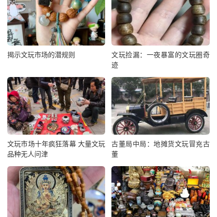
揭示文玩市场的潜规则
文玩捡漏：一夜暴富的文玩圈奇
迹
文玩市场十年疯狂落幕 大量文玩
古董局中局：地摊货文玩冒充古
品种无人问津
董