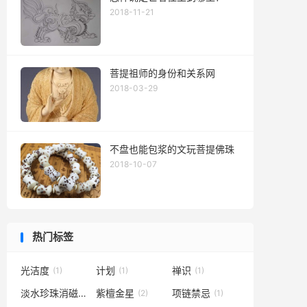
2018-11-21
菩提祖师的身份和关系网
2018-03-29
不盘也能包浆的文玩菩提佛珠
2018-10-07
热门标签
光洁度
计划
禅识
(1)
(1)
(1)
淡水珍珠消磁
紫檀金星
项链禁忌
(1)
(2)
(1)