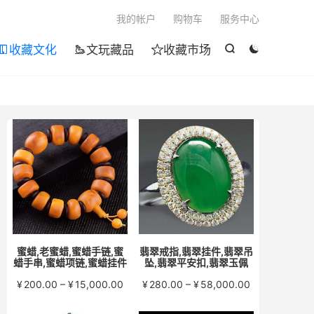

我的帐户
购物车
服务中心
收藏文化
文玩藏品
收藏市场





蜜蜡,老蜜蜡,蜜蜡手链,蜜
翡翠戒指,翡翠挂件,翡翠吊
蜡手串,蜜蜡项链,蜜蜡挂件
坠,翡翠平安扣,翡翠玉佩
价
价
¥
200.00
–
¥
15,000.00
¥
280.00
–
¥
58,000.00
格
格
范
范