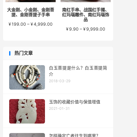
大金刚、小金刚、金刚菩
南红手串、战国红手镯、
提、金刚菩提子手串
红玛瑙雕件、南红玛瑙饰
品
价
¥
199.00
–
¥
4,999.00
价
¥
9.90
–
¥
9,999.00
格
格
范
范
围：
围：
¥199.00
热门文章
¥9.90
至
至
¥4,999.00
¥9,999.00
白玉菩提是什么？白玉菩提简
介
2018-03-29
玉饰的收藏价值与保值增值
2021-01-31
怎样确定亡者往生到哪里？