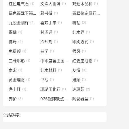
红色电气石
文殊大圆满
鸡翅木品种
(1)
(1)
(1)
绿色翡翠玉镯
葛书徵
翡翠鉴定原石
(1)
(1)
(1)
九股金刚杵
喜欢手串
粉钻
(2)
(1)
(2)
得佛
甘泽谣
红木界
(1)
(1)
(1)
佛母
冷却剂
印刷方式
(4)
(1)
(1)
免费领
参学
师风
(1)
(1)
(1)
三昧耶形
中印度舍卫国娑枳多城
红碧玺戒指
(1)
(1)
(1)
南宋
红木材料
友情
(1)
(1)
(3)
黄金理财
书写
肃顺
(1)
(1)
(1)
净土忏
珊瑚玉化石
达玛茹
(1)
(1)
(2)
养护
925银饰缺点
陶瓷器型
(3)
(1)
(1)
全站链接：