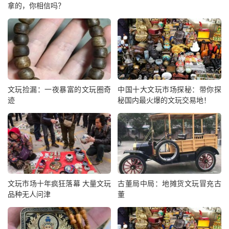
拿的，你相信吗？
文玩捡漏：一夜暴富的文玩圈奇
中国十大文玩市场探秘：带你探
迹
秘国内最火爆的文玩交易地！
文玩市场十年疯狂落幕 大量文玩
古董局中局：地摊货文玩冒充古
品种无人问津
董