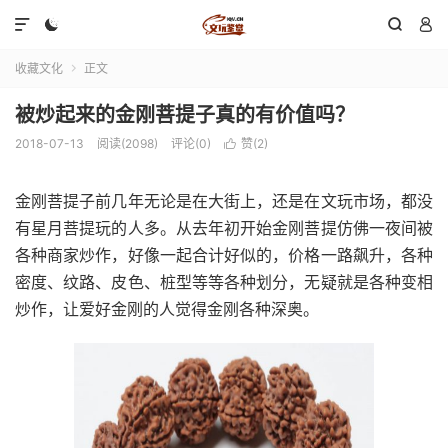




收藏文化
正文

被炒起来的金刚菩提子真的有价值吗？
2018-07-13
阅读(2098)
评论(0)
赞(
2
)

金刚菩提子前几年无论是在大街上，还是在文玩市场，都没
有星月菩提玩的人多。从去年初开始金刚菩提仿佛一夜间被
各种商家炒作，好像一起合计好似的，价格一路飙升，各种
密度、纹路、皮色、桩型等等各种划分，无疑就是各种变相
炒作，让爱好金刚的人觉得金刚各种深奥。