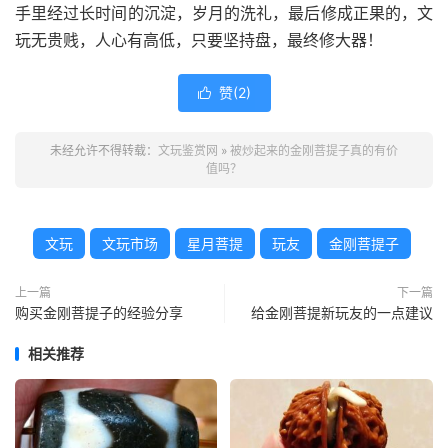
手里经过长时间的沉淀，岁月的洗礼，最后修成正果的，文
玩无贵贱，人心有高低，只要坚持盘，最终修大器！
赞(
2
)

未经允许不得转载：
文玩鉴赏网
»
被炒起来的金刚菩提子真的有价
值吗？
文玩
文玩市场
星月菩提
玩友
金刚菩提子
上一篇
下一篇
购买金刚菩提子的经验分享
给金刚菩提新玩友的一点建议
相关推荐