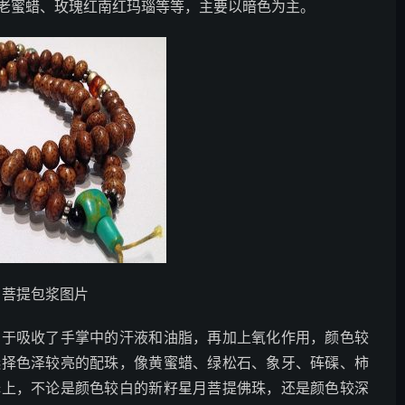
老蜜蜡、玫瑰红南红玛瑙等等，主要以暗色为主。
月菩提包浆图片
由于吸收了手掌中的汗液和油脂，再加上氧化作用，颜色较
选择色泽较亮的配珠，像黄蜜蜡、绿松石、象牙、砗磲、柿
择上，不论是颜色较白的新籽星月菩提佛珠，还是颜色较深