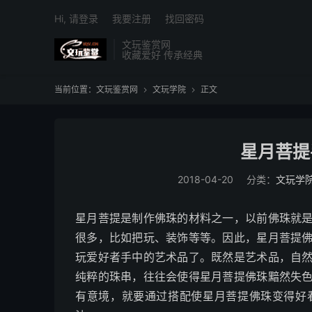
Hi, 请登录
我要注册
找回密码
文玩鉴赏网
收藏爱好 传承经典
当前位置：
文玩鉴赏网
文玩学院
正文


星月菩提
2018-04-20
分类：
文玩学
星月菩提是制作佛珠的材料之一，以前佛珠就
很多，比如把玩、装饰等等。因此，星月菩提
玩爱好者手中的艺术品了。既然是艺术品，自
纯粹的珠串，往往会使得星月菩提佛珠黯然失
有意境，就要通过搭配使星月菩提佛珠变得好