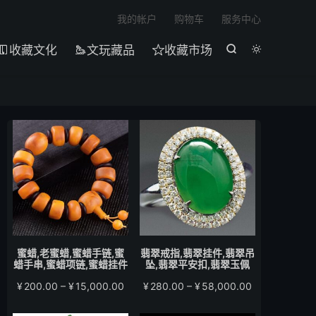

我的帐户
购物车
服务中心
收藏文化
文玩藏品
收藏市场





蜜蜡,老蜜蜡,蜜蜡手链,蜜
翡翠戒指,翡翠挂件,翡翠吊
蜡手串,蜜蜡项链,蜜蜡挂件
坠,翡翠平安扣,翡翠玉佩
价
价
¥
200.00
–
¥
15,000.00
¥
280.00
–
¥
58,000.00
格
格
范
范