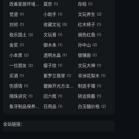
改善家居环境
莫奈
存档
(1)
(1)
(1)
觉道
小助手
文玩养生
(1)
(1)
(2)
刘祁
收藏文化
红木椅子
(1)
(5)
(1)
极乐国土
文玩膏
焗色红翡
(3)
(1)
(1)
金奖
御木本
孙中山
(1)
(1)
(2)
小本票
透明水晶
银镶嵌
(2)
(1)
(1)
一位朋友
瘿子纹
文玩大神
(2)
(1)
(1)
买酒
紫罗兰翡翠
非洲花梨木
(1)
(1)
(1)
伤感情
貔貅开光方法
制造手镯
(1)
(1)
(1)
隔珠讲究
旧六框
转运佩戴
(1)
(1)
(1)
象牙制品保养
日用品
白玉髓价格
(1)
(1)
(2)
全站链接：