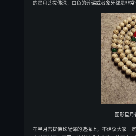
的星月菩提佛珠，白色的砗磲或者象牙都是非常
圆形星月
在星月菩提佛珠配饰的选择上，不建议大家一