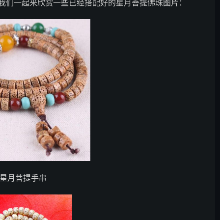
我们一起来欣赏一些已经搭配好的星月菩提佛珠图片：
款星月菩提手串