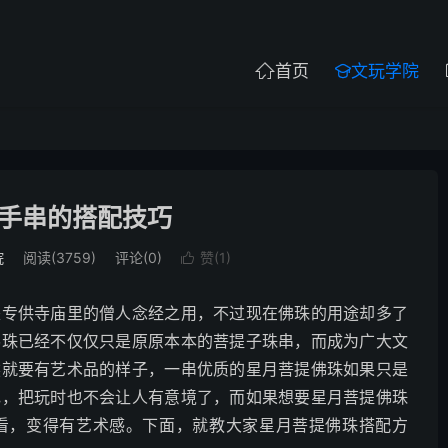
首页
文玩学院


手串的搭配技巧
院
阅读(3759)
评论(0)
赞(
1
)

是专供寺庙里的僧人念经之用，不过现在佛珠的用途却多了
佛珠已经不仅仅只是原原本本的菩提子珠串，而成为广大文
然就要有艺术品的样子，一串优质的星月菩提佛珠如果只是
色，把玩时也不会让人有意境了，而如果想要星月菩提佛珠
看，变得有艺术感。下面，就教大家星月菩提佛珠搭配方