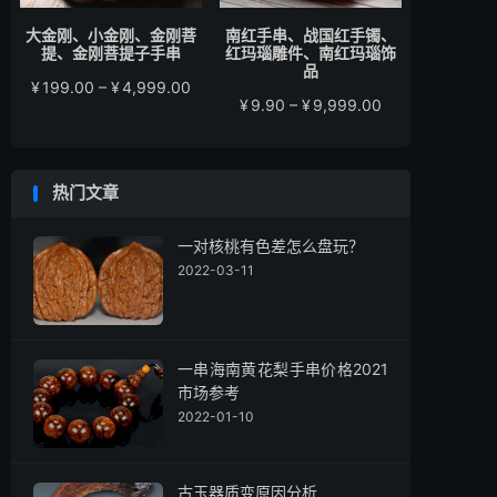
大金刚、小金刚、金刚菩
南红手串、战国红手镯、
提、金刚菩提子手串
红玛瑙雕件、南红玛瑙饰
品
价
¥
199.00
–
¥
4,999.00
价
¥
9.90
–
¥
9,999.00
格
格
范
范
围：
围：
¥199.00
热门文章
¥9.90
至
至
¥4,999.00
¥9,999.00
一对核桃有色差怎么盘玩？
2022-03-11
一串海南黄花梨手串价格2021
市场参考
2022-01-10
古玉器质变原因分析