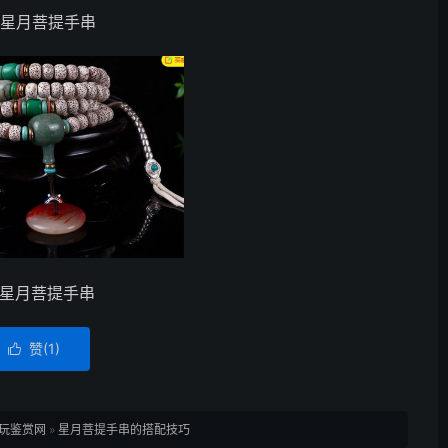
款星月菩提手串
款星月菩提手串
赞(
1
)

玩鉴赏网
»
星月菩提手串的搭配技巧