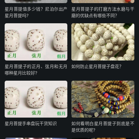
星月菩提值多少钱？尼泊尔出产
星月菩提子的打磨方法水磨与干
星月菩提吗?
磨的优缺点有哪些不同？
星月菩提子的正月、弦月和无月
如何防止星月菩提子盘花？
哪种星月比较好?
星月菩提手串盘玩干货知识
如何看明白星月菩提子到底是不
是优质的呢?