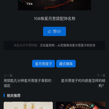
108株星月菩提配饰名称
赞(
0
)

未经允许不得转载：
文玩鉴赏网
»
从密度推测星月菩提子的形状
星月菩提子
藏式桶珠
上一篇
下一篇
用钥匙孔分辨星月菩提子真假的
星月菩提子的内部是怎样的结
误区
构？
相关推荐