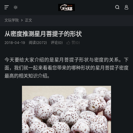




文玩学院
正文

从密度推测星月菩提子的形状
2018-04-19
阅读(2072)
评论(0)
赞(
0
)

今天要给大家介绍的是星月菩提子形状与密度的关系。下
面，我们就一起来看看您带来的哪种形状的星月菩提子密度
最高的相关知识介绍。