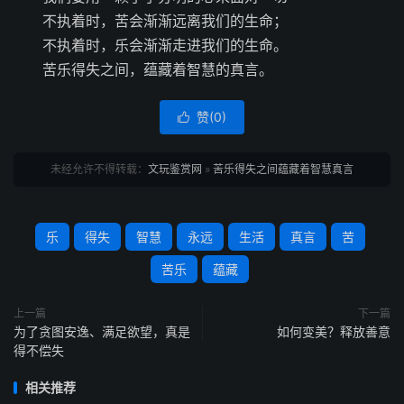
不执着时，苦会渐渐远离我们的生命；
不执着时，乐会渐渐走进我们的生命。
苦乐得失之间，蕴藏着智慧的真言。
赞(
0
)

未经允许不得转载：
文玩鉴赏网
»
苦乐得失之间蕴藏着智慧真言
乐
得失
智慧
永远
生活
真言
苦
苦乐
蕴藏
上一篇
下一篇
为了贪图安逸、满足欲望，真是
如何变美？释放善意
得不偿失
相关推荐