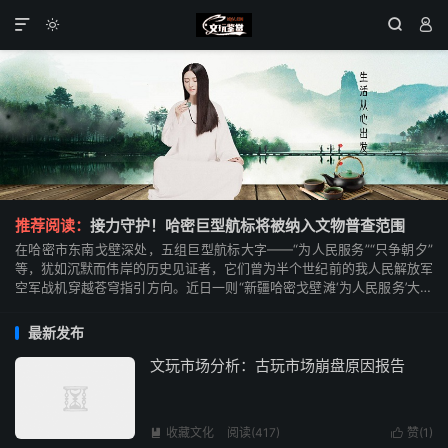




推荐阅读：
接力守护！哈密巨型航标将被纳入文物普查范围
在哈密市东南戈壁深处，五组巨型航标大字——“为人民服务”“只争朝夕”
等，犹如沉默而伟岸的历史见证者，它们曾为半个世纪前的我人民解放军
空军战机穿越苍穹指引方向。近日一则“新疆哈密戈壁滩‘为人民服务’大字
遭到破坏，网友驱车2000多公里修复”的...
最新发布
文玩市场分析：古玩市场崩盘原因报告
收藏文化
阅读(417)
赞(
1
)

