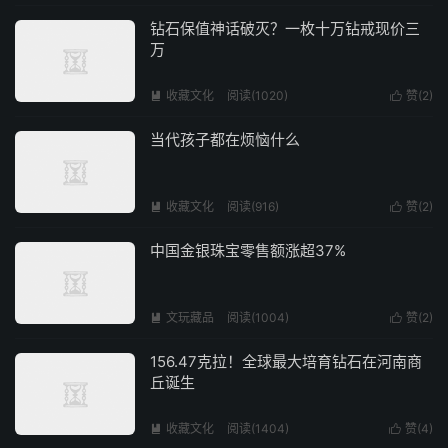
钻石保值神话破灭？一枚十万钻戒现价三
万
收藏文化
阅读(1020)
赞(
2
)


当代孩子都在烦恼什么
收藏文化
阅读(916)
赞(
2
)


中国金银珠宝零售额涨超37%
文玩藏品
阅读(1004)
赞(
2
)


156.47克拉！全球最大培育钻石在河南商
丘诞生
收藏文化
阅读(1404)
赞(
4
)

