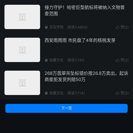
接力守护！哈密巨型航标将被纳入文物普
查范围
文玩学院
阅读(14853)
赞(
2
)


西安雨雨雨 市民盘了4年的核桃发芽
收藏文化
阅读(1191)
赞(
2
)


268万翡翠吊坠标错价按26.8万卖出，起诉
商家拒发货判赔50万
收藏文化
阅读(1114)
赞(
2
)


下一页