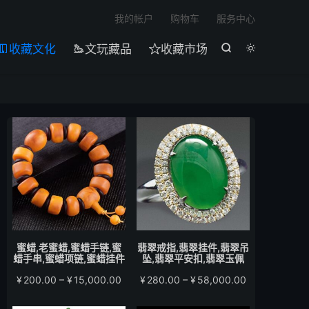

我的帐户
购物车
服务中心
收藏文化
文玩藏品
收藏市场





蜜蜡,老蜜蜡,蜜蜡手链,蜜
翡翠戒指,翡翠挂件,翡翠吊
蜡手串,蜜蜡项链,蜜蜡挂件
坠,翡翠平安扣,翡翠玉佩
价
价
¥
200.00
–
¥
15,000.00
¥
280.00
–
¥
58,000.00
格
格
范
范