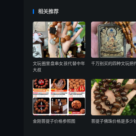
相关推荐
文玩圈里盘串女孩代替中年
千万别买的四种文玩把
大叔
金刚菩提子价格参照图
菩提子佛珠价格是多少