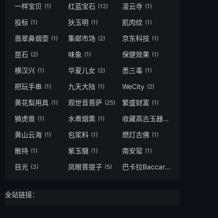
一样宝贝
红蓝宝石
凌云寺
(1)
(12)
(1)
投标
狄玉明
肌肉纹
(1)
(1)
(1)
翡翠鼻烟壶
集邮市场
京东科技
(1)
(2)
(1)
昆石
味象
保健效果
(2)
(1)
(1)
横汉兴
华夏儿女
悉三毒
(1)
(2)
(1)
把玩手串
九天大陆
WeCity
(1)
(1)
(2)
黄花梨用具
观世音菩萨
繁盛财富
(1)
(25)
(1)
狮虎兽
水煮烟熏
收藏高古玉器
(1)
(1)
(1)
黄山云海
包浆料
燃灯古佛
(1)
(1)
(1)
散持
紫玉髓
南安窑
(1)
(1)
(1)
目光
凤眼菩提子
巴卡拉Baccarat
(3)
(5)
(1)
全站链接：