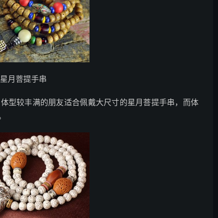
款星月菩提手串
，体型较丰满的朋友适合佩戴大尺寸的星月菩提手串，而体
。