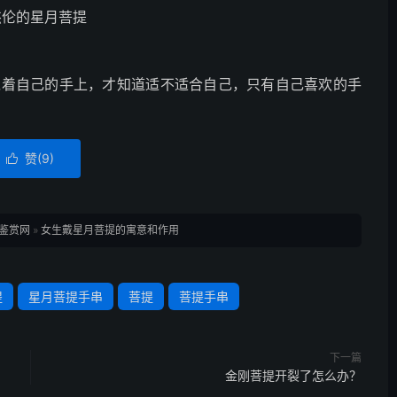
杰伦的星月菩提
戴着自己的手上，才知道适不适合自己，只有自己喜欢的手
赞(
9
)

鉴赏网
»
女生戴星月菩提的寓意和作用
提
星月菩提手串
菩提
菩提手串
下一篇
金刚菩提开裂了怎么办？