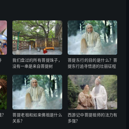
件
我们盘过的所有菩提珠子，
菩提东行的目的是什么？菩
没有一串是来自菩提树
提东行追寻悟道的壮丽征程
钱？
菩提老祖和如来佛祖是什么
西游记中菩提祖师的法力有
关系？
多强？