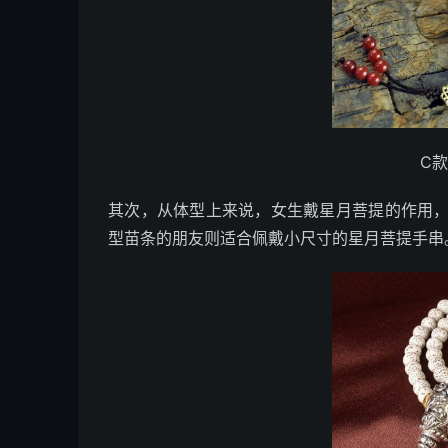
C
其次，从体型上来说，女生戴星月菩提的作用
型苗条的朋友则适合佩戴小尺寸的星月菩提手串