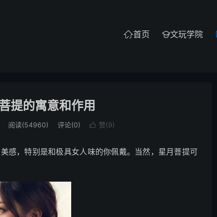
首页
文玩学院


菩提的寓意和作用
阅读(54960)
评论(0)
赞(
9
)

富美感，特别是和极具女人味的你佩戴。当然，星月菩提可