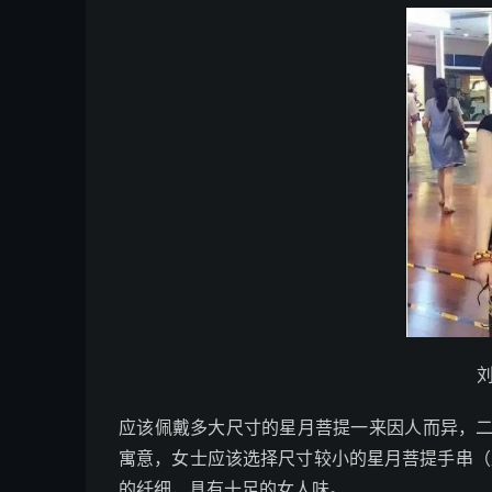
应该佩戴多大尺寸的星月菩提一来因人而异，
寓意，女士应该选择尺寸较小的星月菩提手串（
的纤细，具有十足的女人味。