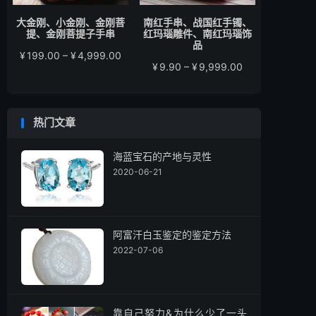
大金刚、小金刚、金刚菩
南红手串、战国红手镯、
提、金刚菩提子手串
红玛瑙雕件、南红玛瑙饰
品
价
¥
199.00
–
¥
4,999.00
价
¥
9.90
–
¥
9,999.00
格
格
范
范
围：
围：
¥199.00
热门文章
¥9.90
至
至
¥4,999.00
¥9,999.00
海蓝宝石的产地与灵性
2020-06-21
阿富汗白玉鉴定的鉴定方法
2022-07-06
靠自己努力&为什么少了一头