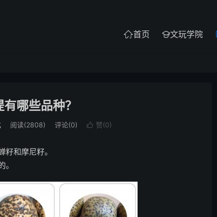
首页
文玩学院


提有哪些品种？
化
阅读(2808)
评论(0)
赞(
0
)

蝉籽和摩尼籽。
的。