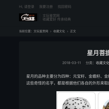
Hi, 请登录
我要注册
找回密码
文玩鉴赏网
收藏爱好 传承经典
当前位置：
文玩鉴赏网
收藏文化
正文


星月菩
2018-03-11
分类：
收藏文
星月的品种主要分为四种：元宝籽、金蟾籽、金
这些奇怪的名字，都是根据他们各自的外形来取