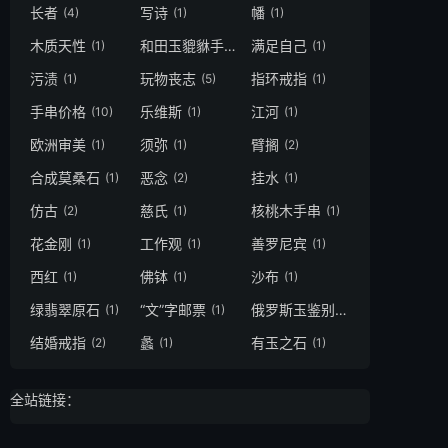
长者
写诗
幡
(4)
(1)
(1)
木质天性
和田玉貔貅手把件
满足自己
(1)
(1)
(1)
污渍
玩物丧志
指环戒指
(1)
(5)
(1)
手串价格
乐维斯
江河
(10)
(1)
(1)
欧洲审美
须弥
臂搁
(1)
(1)
(2)
合成莫桑石
恶念
挂水
(1)
(2)
(1)
仿古
慈氏
核桃木手串
(2)
(1)
(1)
花金刚
工作观
善罗尼宾
(1)
(1)
(1)
西红
佛钵
沙布
(1)
(1)
(1)
绿翡翠原石
“文”字邮票
俄罗斯玉鉴别
(1)
(1)
(1)
结婚戒指
蠡
有玉之石
(2)
(1)
(1)
全站链接：