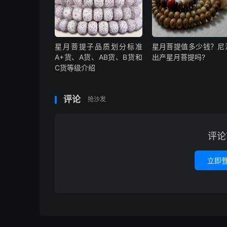
星月菩提子品质划分标准
星月菩提值多少钱？尼
A+货、A货、AB货、B货和
出产星月菩提吗?
C货等级介绍
评论
抢沙发
评论
立即