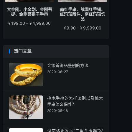
大金刚、小金刚、金刚菩
南红手串、战国红手镯、
提、金刚菩提子手串
红玛瑙雕件、南红玛瑙饰
品
价
¥
199.00
–
¥
4,999.00
价
¥
9.90
–
¥
9,999.00
格
格
范
范
围：
围：
¥199.00
热门文章
¥9.90
至
至
¥4,999.00
¥9,999.00
金银首饰品鉴别的方法
2020-06-27
桃木手串的怎样鉴别以及桃木
手串怎么保养？
2020-05-18
河南洛阳发掘“二里头玉器”家