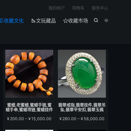

我的帐户
购物车
服务中心
收藏文化
文玩藏品
收藏市场





蜜蜡,老蜜蜡,蜜蜡手链,蜜
翡翠戒指,翡翠挂件,翡翠吊
蜡手串,蜜蜡项链,蜜蜡挂件
坠,翡翠平安扣,翡翠玉佩
价
价
¥
200.00
–
¥
15,000.00
¥
280.00
–
¥
58,000.00
格
格
范
范