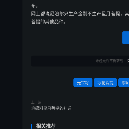
布。
网上都说尼泊尔只生产金刚不生产星月菩提，
菩提的其他品种。
未经允许不得转载：
元宝籽
冰花菩提
摩
上一篇
毛感料星月菩提的神话
相关推荐