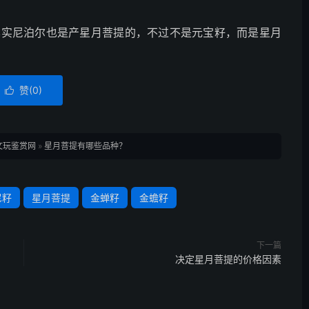
其实尼泊尔也是产星月菩提的，不过不是元宝籽，而是星月
赞(
0
)

文玩鉴赏网
»
星月菩提有哪些品种？
尼籽
星月菩提
金蝉籽
金蟾籽
下一篇
决定星月菩提的价格因素