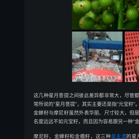
这几种星月菩提之间彼此差异都非常大，尽管
常所说的“星月菩提”，其实主要还是指“元宝籽”
金蝉籽与摩尼籽虽然外表华丽、尺寸较大，但
名度远远不如元宝籽，而且因为容易跟另一种“金
摩尼籽、金蝉籽和金蟾籽，这三种
非主流
的星