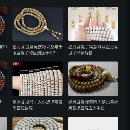
宙中
星月菩提盘玩技巧以及与千
星月菩提子寓意以及星月菩
眼菩提子的区别是什么?
提子形状价格
步
星月菩提尺寸大小选择与夏
星月菩提保养四大禁忌与星
季盘玩讲究
月菩提盘玩五大手法