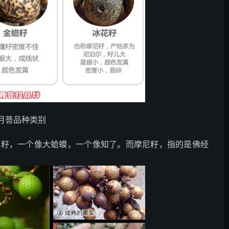
月菩品种类别
蝉籽，一个像大蛤蟆，一个像知了。而摩尼籽，指的是佛经