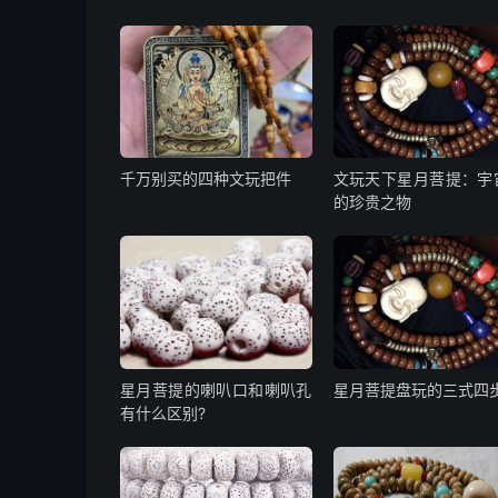
千万别买的四种文玩把件
文玩天下星月菩提：宇
的珍贵之物
星月菩提的喇叭口和喇叭孔
星月菩提盘玩的三式四
有什么区别?