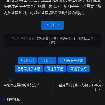
多关注菩提子本身的品质，像密度，星月等等，若需要了解
更多菩提知识，可以来菩提城BODHI多多查阅哦。
赞(
0
)

未经允许不得转载：
文玩鉴赏网
»
星月菩提子水磨和干磨加工工艺
的区别
星月干磨
星月水磨
星月菩提子干磨
星月菩提子水磨
菩提子干磨
菩提子水磨
上一篇
下一篇
金刚菩提裂纹的修复方法
星月菩提子顺白与阴皮那种更
好？
相关推荐