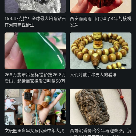
156.47克拉！全球最大培育钻石
西安雨雨雨 市民盘了4年的核桃
在河南商丘诞生
发芽
268万翡翠吊坠标错价按26.8万
人们对戴手串男人的看法
卖出，起诉商家拒发货判赔50万
文玩圈里盘串女孩代替中年大叔
高端沉香价格今年再迎普涨，沉