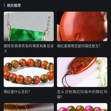
相关推荐
圆柱形翡翠吊坠的寓意和象征含
南红是翡翠还是玛瑙还是玉？
义
南红是什么玉石？
怎么识别南红玛瑙中的锦红玛
瑙？