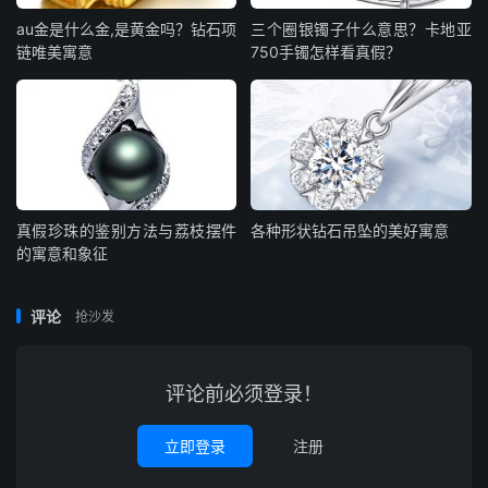
au金是什么金,是黄金吗？钻石项
三个圈银镯子什么意思？卡地亚
链唯美寓意
750手镯怎样看真假？
真假珍珠的鉴别方法与荔枝摆件
各种形状钻石吊坠的美好寓意
的寓意和象征
评论
抢沙发
评论前必须登录！
立即登录
注册