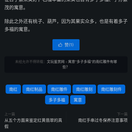
茂的寓意。
除此之外还有桃子、葫芦，因为其果实众多，也是有着多子
多福的寓意。
赞(
1
)

未经允许不得转载：
文玩鉴赏网
»
寓意“多子多福”的南红雕件有哪
些？
南红
南红制品
南红雕件
南红雕刻
南红雕刻件
多子多福
寓意
上一篇
下一篇
从五个方面来鉴定红黄翡翠的真
南红手串过冬保养注意事项
假