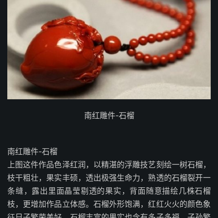
南红雕件-石榴
南红雕件-石榴
上图这件作品色泽红润，以精湛的浮雕技艺刻绘一树石榴，
枝干粗壮，果实丰硕，透出极强生命力，熟透的石榴裂开一
条缝，露出里面晶莹剔透的果实，背面随意描绘几株石榴
枝，更增加作品立体感。石榴外形饱满，红红火火的颜色象
征日子繁荣美好，石榴丰富的果实也含有多子多福、子孙繁