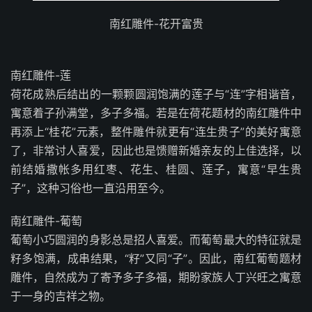
南红雕件-花开富贵
南红雕件-莲
荷花成熟后结出的一颗颗圆润饱满的莲子与“连”字相谐音，
寓意着子孙满堂，多子多福。若是在荷花题材的南红雕件中
再添上“桂花”元素，整件雕件就更有“连生贵子”的美好寓意
了，非常讨人喜爱，因此也是馈赠新婚亲友的上佳选择，以
前结婚撒帐多用红枣、花生、桂圆、莲子，寓意“早生贵
子”，这种习俗也一直沿用至今。
南红雕件-葡萄
葡萄小巧圆润的身影总是招人喜爱。而葡萄最大的特征就是
籽多饱满，成串结果，“籽”又同“子”。因此，南红葡萄题材
雕件，自然成为了寄予多子多福，期盼家族人丁兴旺之寓意
于一身的吉祥之物。