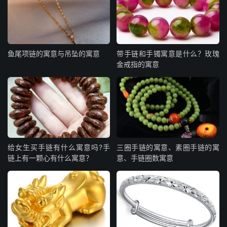
鱼尾项链的寓意与吊坠的寓意
带手链和手镯寓意是什么？玫瑰
金戒指的寓意
给女生买手链有什么寓意吗?手
三圈手链的寓意、素圈手链的寓
链上有一颗心有什么寓意？
意、手链圈数寓意