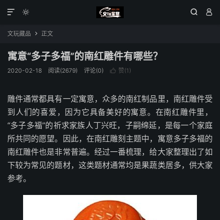




文玩藏品
正文

寓意“多子多福”的南红雕件有哪些？
2020-02-18
阅读(2679)
评论(0)
赞(
1
)

雕件通常都具有一定寓意，众多的南红制品里，南红雕件受
到人们的喜爱，因为它具备美好的寓意。在南红雕件里，
“多子多福”的祈求家族人丁兴旺，子嗣绵延，是每一个家庭
所共同的愿望。因此，在南红雕刻主题中，寓意多子多福的
南红雕件也是非常普遍。经过一番梳理，给大家整理出了如
下较为常见的题材，这类题材通常均是果蔬类居多，供大家
参考。