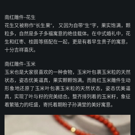
南红雕件-花生
花生又被称作“长生果”， 又因为自带“生”字，果实饱满，颗
粒多，自然是多子多福寓意的绝佳载体。在中式婚礼中，花
生和红枣、桂圆等搭配在一起，更是有着早生贵子的寓意，
十分吉祥喜庆。
南红雕件-玉米
玉米也是大家很喜欢的一种食物，玉米叶包裹玉米粒的天然
状态，姿态优美逼真，果实颗颗饱满。而南红玉米雕件生动
形象地还原了玉米叶包裹玉米粒的天然状态，姿态优美逼
真，实现了叶与籽的完美结合。整齐排列着的玉米籽，象征
着繁殖力的旺盛，寄托着期盼子孙满堂的美好寓意。