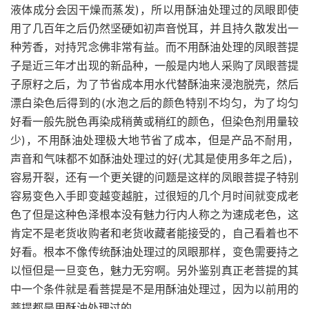
液体成分会因干燥而蒸发)，所以用酥油处理过的凤眼即使
用了几百年之后仍然坚硬如初声音悦耳，并且持久散发出一
种芳香，对持咒念佛非常有益。而不用酥油处理的凤眼菩提
子是近三年才出现的新品种，一般是内地人采购了凤眼菩提
子原籽之后，为了节省成本用水代替酥油来浸泡脱壳，然后
漂白染色后得到的(水泡之后的颜色特别不均匀，为了均匀
好看一般先脱色再染成稍黄或稍红的颜色，但染色剂用量较
少)，不用酥油处理极大地节省了成本，但是产品不耐用，
声音和气味都不如酥油处理过的好(尤其是使用多年之后)，
容易开裂，还有一个更关键的问题是这样的凤眼菩提子特别
容易变色入手即变越变越脏，过很短的几个月时间就变成老
色了但是这种色泽根本没有魅力行内人称之为速成老色，这
肯定不是老货收购者和老货收藏者能接受的，自己看着也不
好看。根本不像传统酥油处理过的凤眼那样，变色需要持之
以恒但是一旦变色，魅力无穷啊。另外鉴别真正老菩提的其
中一个条件就是看菩提是不是用酥油处理过，因为以前用的
菩提都是用酥油处理过的。