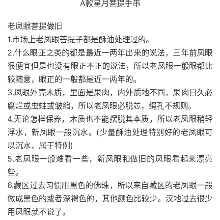
A款星月菩提手串
老凤眼菩提做旧
1.市场上老凤眼菩提子都是酥油处理过的。
2.什么眼正之类的都是最近一两年出来的说法，三年前凤眼
很便宜但是也没有眼正不正的说法，所以老凤眼一般眼都比
较随意，眼正的一般都是近一两年的。
3.凤眼外壳木质，里面是果肉，内外质地不同，果肉日久必
腐烂或虫蛀或皱缩，所以老凤眼必脱芯，绳孔不规则。
4.无论怎样保养，木质也不能摆脱其本质，所以老凤眼稍轻
浮水，新凤眼一般沉水。(少量酥油处理特别好的老凤眼可
以沉水，属于特例)
5.老凤眼一般难看一些，新凤眼和做旧的凤眼看起来漂亮
些。
6.藏区过去习惯用黑色的佛珠，所以来自藏区的老凤眼一般
做成黑色的或者深褐色的，其他颜色比较少。汉地过去很少
用凤眼就不说了。