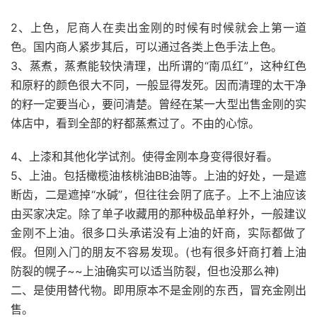
2、上色，尼商人在卖出金刚的时候有时候就会上第一道
色。国内商人紧步其后，可以通过各类上色手法上色。
3、蒸煮，蒸煮能较快清理，出所谓的“南瓜红”，这种红色
和原籽的颜色很大不同，一般显得发死。因而清理的太干净
的籽一定要当心，要问清楚。曾经在某一大型出售金刚的实
体店中，看到全部的籽都蒸煮过了。不由的心惊。
4、上漆和其他化学试剂。使得金刚本身变得很好看。
5、上油。包括橄榄油核桃油BB油等。上油的好处，一是遮
断齿，二是遮掉“水碱”，但往往会阴了底子。上不上油应该
由买家决定。除了单子收藏用的那种极品单籽外，一般建议
金刚不上油。很多口头承诺没有上油的奸商，实际都做了
假。但刚入门的朋友不容易发现。(也有很多奸商打着上油
防裂的幌子~~上油确实可以适当防裂，但也没那么神)
二、是使用替代物。即用原本不是金刚的东西，冒充金刚出
售。