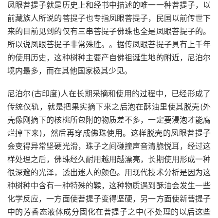
凤眼菩提子就是历史上和经书中描述的唯一一种菩提子，以
前藏族人所说的菩提子也专指凤眼菩提子，民国以前传世下
来的目前见到的仅有三串菩提子佛珠也全是凤眼菩提子的。
所以说凤眼菩提子非常殊胜。。据传凤眼菩提子具有上千年
的使用历史，这种树种主要产自佛祖诞生地的附近，尼泊尔
境内最多，而在其他国家极其少见。
尼泊尔(古印度)人在长期采摘和使用的过程中，已经形成了
传统仪轨，就是把果实摘下来之后泡在酥油里使其脱壳(外
壳像刚摘下的核桃所包附的物质差不多，一定要浸泡才能腐
烂掉下来)，然后再穿成佛珠使用。这样脱壳的凤眼菩提子
会变得异常坚硬光滑，珠子之间碰撞声音清脆悦耳，经过这
样处理之后，佛珠经久耐用越用越漂亮，长期使用形成一种
很深邃的光泽，透出迷人的颜色。用现代技术分析是因为这
种树种中含有一种特殊的鞣，这种物质遇到酥油会发生一些
化学反应，一方面使菩提子变得坚硬，另一方面使新菩提子
中的芳香态液体成分固化在菩提子之中(不处理的以后这些