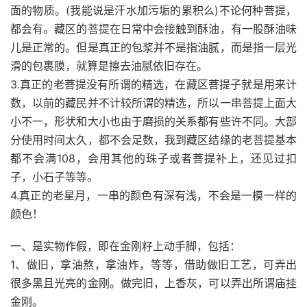
面的物质。(我能说是汗水加污垢的累积么)不论何种菩提，
都会有。藏区的菩提在日常中会接触到酥油，有一股酥油味
儿是正常的。但是真正的包浆并不是指油腻，而是指一层光
滑的包裹膜，就算是擦去油腻依旧存在。
3.真正的老菩提没有所谓的精选，在藏区菩提子就是用来计
数，以前的藏民并不计较所谓的精选，所以一串菩提上面大
小不一，形状和大小也由于磨损的关系都有些许不同。大部
分使用时间太久，都不会足数，我到藏区结缘的老菩提基本
都不会满108，会用其他的珠子或者菩提补上，还见过扣
子，小石子等等。
4.真正的老星月，一串的颜色有深有浅，不会是一模一样的
颜色！
一、是实物作假，即在金刚籽上动手脚，包括：
1、做旧，拿油熬，拿油炸，等等，借助做旧工艺，可弄出
很多黑且光亮的金刚。做完旧，上香灰，可以弄出所谓庙挂
金刚。