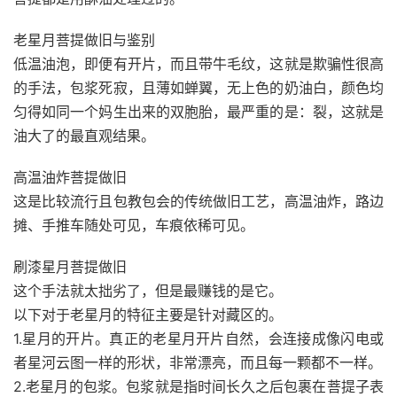
老星月菩提做旧与鉴别
低温油泡，即便有开片，而且带牛毛纹，这就是欺骗性很高
的手法，包浆死寂，且薄如蝉翼，无上色的奶油白，颜色均
匀得如同一个妈生出来的双胞胎，最严重的是：裂，这就是
油大了的最直观结果。
高温油炸菩提做旧
这是比较流行且包教包会的传统做旧工艺，高温油炸，路边
摊、手推车随处可见，车痕依稀可见。
刷漆星月菩提做旧
这个手法就太拙劣了，但是最赚钱的是它。
以下对于老星月的特征主要是针对藏区的。
1.星月的开片。真正的老星月开片自然，会连接成像闪电或
者星河云图一样的形状，非常漂亮，而且每一颗都不一样。
2.老星月的包浆。包浆就是指时间长久之后包裹在菩提子表