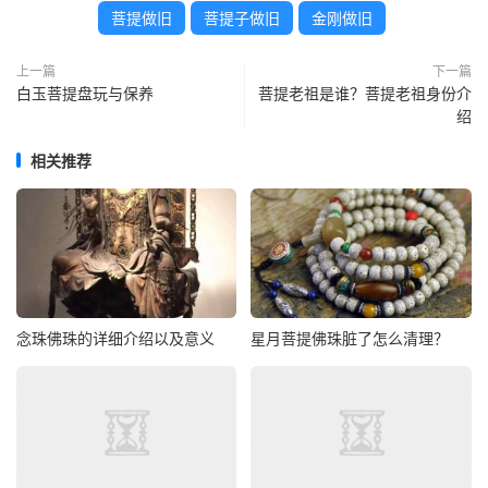
菩提做旧
菩提子做旧
金刚做旧
上一篇
下一篇
白玉菩提盘玩与保养
菩提老祖是谁？菩提老祖身份介
绍
相关推荐
念珠佛珠的详细介绍以及意义
星月菩提佛珠脏了怎么清理？