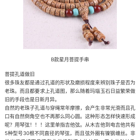
B款星月菩提手串
菩提孔道做旧
很多珠友都是通过孔道的形状及磨损程度来辨别珠子是否为
老珠。而且都要求上孔道图，那么随着玛瑙玉石日益繁荣做
旧的手段也是日新月异。
自然的老珠子孔道与穿绳常年摩擦，会产生非常光滑而且孔
口有自然倒角空也不再那么同心圆。这种形态怎样快速形成
呢？用琴弦！！！这里单指吉他弦。从木吉他到电吉他共有
5种型号30根不同直径的琴弦，而且弦外圈有镍钢缠丝。非