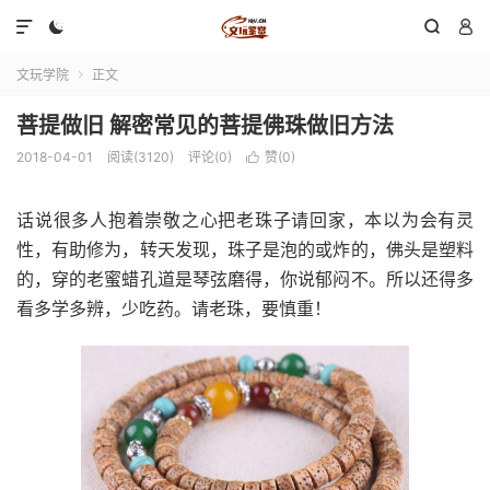




文玩学院
正文

菩提做旧 解密常见的菩提佛珠做旧方法
2018-04-01
阅读(3120)
评论(0)
赞(
0
)

话说很多人抱着崇敬之心把老珠子请回家，本以为会有灵
性，有助修为，转天发现，珠子是泡的或炸的，佛头是塑料
的，穿的老蜜蜡孔道是琴弦磨得，你说郁闷不。所以还得多
看多学多辨，少吃药。请老珠，要慎重！