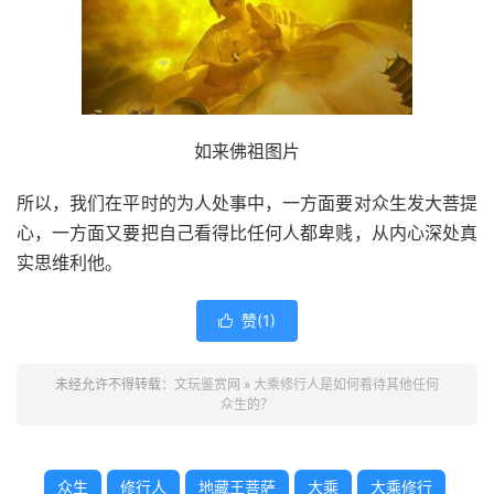
如来佛祖图片
所以，我们在平时的为人处事中，一方面要对众生发大菩提
心，一方面又要把自己看得比任何人都卑贱，从内心深处真
实思维利他。
赞(
1
)

未经允许不得转载：
文玩鉴赏网
»
大乘修行人是如何看待其他任何
众生的？
众生
修行人
地藏王菩萨
大乘
大乘修行