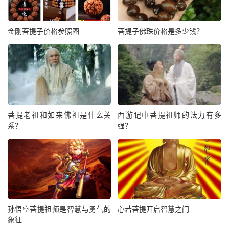
金刚菩提子价格参照图
菩提子佛珠价格是多少钱？
菩提老祖和如来佛祖是什么关
西游记中菩提祖师的法力有多
系？
强？
孙悟空菩提祖师是智慧与勇气的
心若菩提开启智慧之门
象征