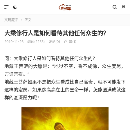




文玩藏品
正文

大乘修行人是如何看待其他任何众生的？
2019-11-26
阅读(2255)
评论(0)
赞(
1
)

问：大乘修行人是如何看待其他任何众生的？
地藏王菩萨的大愿是：“地狱不空，誓不成佛，众生度尽，
方证菩提。”
地藏王菩萨如果不是把众生看成比自己高贵，就不可能发下
这样的宏愿。如果像高高在上的皇帝一样，怎能圆满成就这
样的甚深愿力呢？