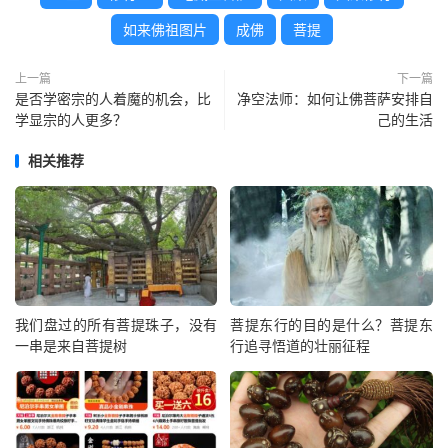
如来佛祖图片
成佛
菩提
上一篇
下一篇
是否学密宗的人着魔的机会，比
净空法师：如何让佛菩萨安排自
学显宗的人更多？
己的生活
相关推荐
我们盘过的所有菩提珠子，没有
菩提东行的目的是什么？菩提东
一串是来自菩提树
行追寻悟道的壮丽征程