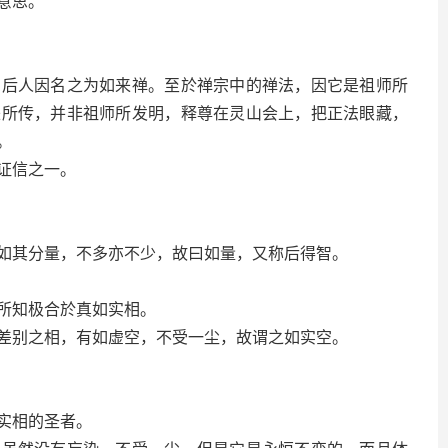
意思。
人因名之为如来禅。至於禅宗中的禅法，因它是祖师所
来所传，并非祖师所发明，释尊在灵山会上，把正法眼藏，
。
证信之一。
其分量，不多亦不少，故曰如量，又称后得智。
所知极合於真如实相。
别之相，有如虚空，不受一尘，故谓之如实空。
实相的圣者。