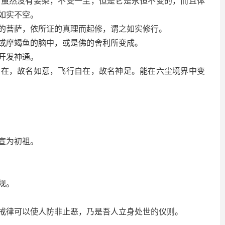
然没有妄染，不受一尘，但是它是永恒不变的，而且体
如实不空。
菩萨，依所证的真理而起修，谓之如实修行。
摩竭鱼的脑中，或是佛的舍利所变成。
开发神通。
，故名如意，飞行自在，故名神足。能在六尘境界中变
宣为初祖。
规。
律可以使人防非止恶，乃是吾人立身处世的仪则。