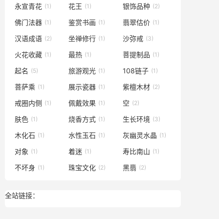
永宣青花
花王
银饰品种
(1)
(1)
(2)
佛门法器
鉴赏书画
翡翠估价
(1)
(1)
(1)
汉语成语
坐禅修行
沙弥戒
(2)
(1)
(3)
火花收藏
最热
菩提制品
(1)
(1)
(1)
起名
旅游观光
108链子
(5)
(1)
(1)
菩萨乘
展示瓷器
紫檀木材
(1)
(1)
(2)
戒圈内侧
佩戴效果
空
(1)
(1)
(2)
肤色
烧香方式
生长环境
(1)
(1)
(3)
木化石
水性玉石
灰幽灵水晶
(1)
(1)
(1)
对象
着迷
寿比南山
(1)
(1)
(1)
不坏身
珠宝文化
黑翡
(1)
(2)
(2)
全站链接：