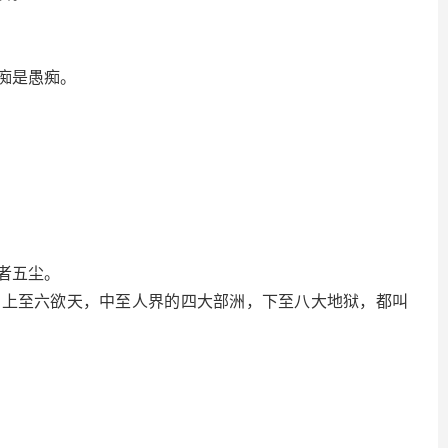
痴是愚痴。
者五尘。
至六欲天，中至人界的四大部洲，下至八大地狱，都叫