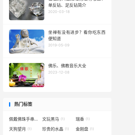
单反钻、足反钻简介
2020-03-18
坐禅有没有进步？看你吃东西
便知道
2019-05-09
佛乐、佛教音乐大全
2023-12-08
热门标签
佩戴佛珠手串
文玩黑马
瑞香
(1)
(1)
(1)
天狗望月
珍贵的水晶
金刚盘
(1)
(1)
(1)