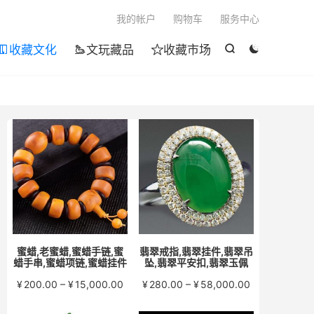

我的帐户
购物车
服务中心
收藏文化
文玩藏品
收藏市场





蜜蜡,老蜜蜡,蜜蜡手链,蜜
翡翠戒指,翡翠挂件,翡翠吊
蜡手串,蜜蜡项链,蜜蜡挂件
坠,翡翠平安扣,翡翠玉佩
价
价
¥
200.00
–
¥
15,000.00
¥
280.00
–
¥
58,000.00
格
格
范
范