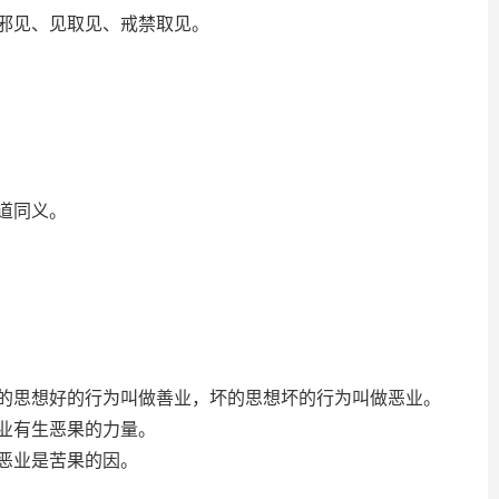
邪见、见取见、戒禁取见。
道同义。
思想好的行为叫做善业，坏的思想坏的行为叫做恶业。
业有生恶果的力量。
恶业是苦果的因。