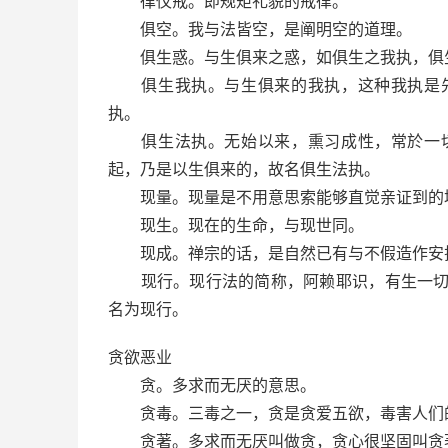
律仪戒。即规矩礼貌的戒律。
俱空。我与法皆空，是阐明空的道理。
俱生惑。与生俱来之惑，如俱生之我执，俱生
俱生我执。与生俱来的我执，这种我执是先
执。
俱生法执。无始以来，熏习成性，常於一切
起，乃是以生俱来的，故名俱生法执。
现量。现量是不用意思索能够直觉亲证到的
现生。现在的生命，与现世同。
现成。禅宗的话，是自然已有与不假造作安
现行。现行法的简称，阿赖耶识，有生一切法
名为现行。
贪欲恶业
贪。多求而无厌的意思。
贪毒。三毒之一，贪是贪爱五欲，毒害人们
贪著。多求而无厌叫做贪，贪心很坚固叫贪