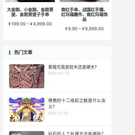
大金刚、小金刚、金刚菩
南红手串、战国红手镯、
提、金刚菩提子手串
红玛瑙雕件、南红玛瑙饰
品
价
¥
199.00
–
¥
4,999.00
价
¥
9.90
–
¥
9,999.00
格
格
范
范
围：
围：
¥199.00
热门文章
¥9.90
至
至
¥4,999.00
¥9,999.00
紫檀究竟是软木还是硬木?
2021-03-12
佛教的十二缘起之触是什么含
义？
2021-11-10
钻石的人工处理方法有哪些？