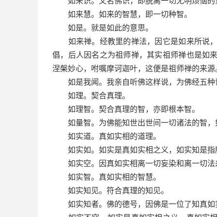
如来识。又名佛识，即脱离一切无明烦恼的
如来慧。如来的智慧，即一切种智。
如是。就是如此的意思。
如来禅。经教里的禅法，因它是如来所说，后
倡，后人因名之为祖师禅，其实祖师禅也是如
涅槃妙心，咐嘱摩诃迦叶，这便是祖师禅的来源
如是我闻。我亲自听佛这样说，为佛经五种
如理。契合真理。
如理智。契合真理的智，亦即根本智。
如量智。为佛能知世出世间一切诸法的智，如
如实道。真如实相的道理。
如实如。如实是真如实相之义，如实知是指
如实空。因真如实相离一切妄染和离一切法差
如实智。真如实相的智慧。
如实知见。符合真理的知见。
如实知者。佛的德号，因佛是一位了知真如