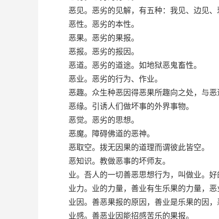
恶见。恶劣的见解，有五种：我见、边见、
恶性。恶劣的本性。
恶果。恶劣的果报。
恶报。恶劣的报因。
恶道。恶劣的道途。如地狱恶鬼畜性。
恶业。恶劣的行为、作业。
恶趣。众生种恶因得恶果所趣向之处，与恶
恶缘。引诱人们做坏事的外界事物。
恶觉。恶劣的思想。
恶魔。障碍佛道的恶神。
恶取空。拨无因果的道理而谓彼此皆空。
恶知识。教做恶事的坏师友。
业。吾人的一切善恶思想行为，叫做业。好的
业力。业的力量，善业有生乐果的力量，恶
业因。善恶果报的原因，善业是乐果的因，
业感。善恶业因能招感苦乐的果报。