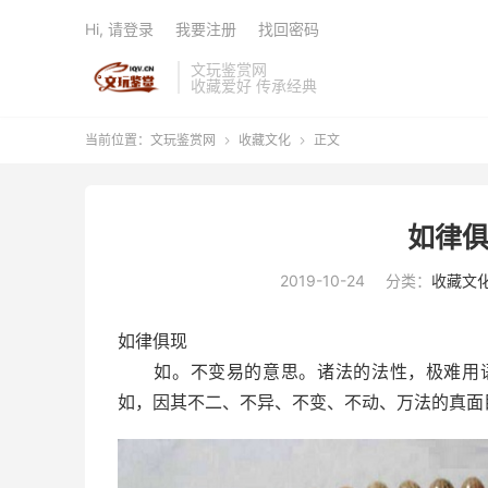
Hi, 请登录
我要注册
找回密码
文玩鉴赏网
收藏爱好 传承经典
当前位置：
文玩鉴赏网
收藏文化
正文


如律俱
2019-10-24
分类：
收藏文
如律俱现
如。不变易的意思。诸法的法性，极难用语
如，因其不二、不异、不变、不动、万法的真面