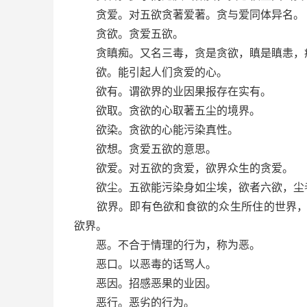
贪爱。对五欲贪著爱著。贪与爱同体异名。
贪欲。贪爱五欲。
贪瞋痴。又名三毒，贪是贪欲，瞋是瞋恚，
欲。能引起人们贪爱的心。
欲有。谓欲界的业因果报存在实有。
欲取。贪欲的心取著五尘的境界。
欲染。贪欲的心能污染真性。
欲想。贪爱五欲的意思。
欲爱。对五欲的贪爱，欲界众生的贪爱。
欲尘。五欲能污染身如尘埃，欲者六欲，尘
欲界。即有色欲和食欲的众生所住的世界，上
欲界。
恶。不合于情理的行为，称为恶。
恶口。以恶毒的话骂人。
恶因。招感恶果的业因。
恶行。恶劣的行为。