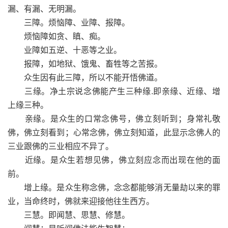
漏、有漏、无明漏。
三障。烦恼障、业障、报障。
烦恼障如贪、瞋、痴。
业障如五逆、十恶等之业。
报障，如地狱、饿鬼、畜牲等之苦报。
众生因有此三障，所以不能开悟佛道。
三缘。净土宗说念佛能产生三种缘.即亲缘、近缘、增
上缘三种。
亲缘。是众生的口常念佛号，佛立刻听到；身常礼敬
佛，佛立刻看到；心常念佛，佛立刻知道，此显示念佛人的
三业跟佛的三业相应不异了。
近缘。是众生若想见佛，佛立刻应念而出现在他的面
前。
增上缘。是众生称念佛，念念都能够消无量劫以来的罪
业，当命终时，佛就来迎接他往生西方。
三慧。即闻慧、思慧、修慧。