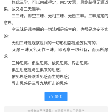
修此三学，可以由戒得定，由定发慧，最终获得无漏道
果，故又名三无漏学。
三三昧。即空三昧、无相三昧、无愿三昧。三昧是定的
意思。
空三昧是观察间的一切法都是缘生的，也都是虚妄不实
的；
无相三昧是观察世间的一切形相都是虚妄假有的；
无愿三昧又名无作三昧，即观察一切幻有，而无所愿
求。
三种思惑。俱生思惑、依见思惑、界击思惑。
俱生思惑是与生俱来的思惑；
依见思惑是跟着见惑而生的思惑；
界击思惑是三界九地所击的思惑。
赞(
1
)

未经允许不得转载：
文玩鉴赏网
»
三无漏学