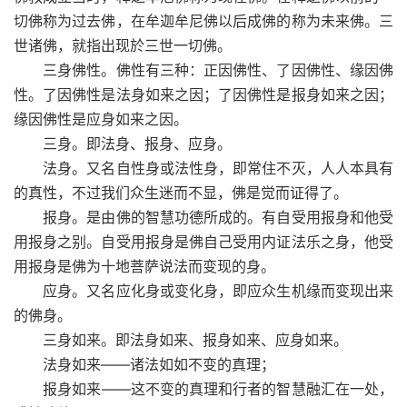
切佛称为过去佛，在牟迦牟尼佛以后成佛的称为未来佛。三
世诸佛，就指出现於三世一切佛。
三身佛性。佛性有三种：正因佛性、了因佛性、缘因佛
性。了因佛性是法身如来之因；了因佛性是报身如来之因；
缘因佛性是应身如来之因。
三身。即法身、报身、应身。
法身。又名自性身或法性身，即常住不灭，人人本具有
的真性，不过我们众生迷而不显，佛是觉而证得了。
报身。是由佛的智慧功德所成的。有自受用报身和他受
用报身之别。自受用报身是佛自己受用内证法乐之身，他受
用报身是佛为十地菩萨说法而变现的身。
应身。又名应化身或变化身，即应众生机缘而变现出来
的佛身。
三身如来。即法身如来、报身如来、应身如来。
法身如来——诸法如如不变的真理；
报身如来——这不变的真理和行者的智慧融汇在一处，