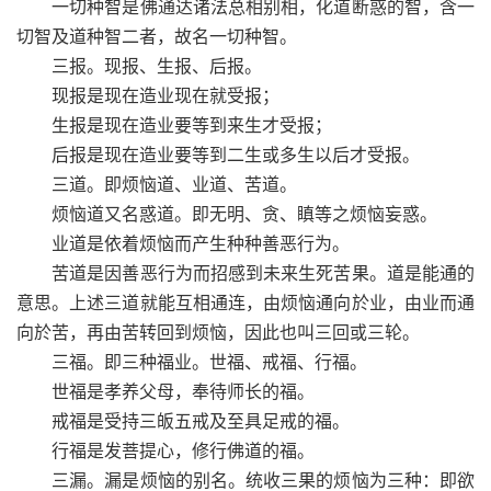
一切种智是佛通达诸法总相别相，化道断惑的智，含一
切智及道种智二者，故名一切种智。
三报。现报、生报、后报。
现报是现在造业现在就受报；
生报是现在造业要等到来生才受报；
后报是现在造业要等到二生或多生以后才受报。
三道。即烦恼道、业道、苦道。
烦恼道又名惑道。即无明、贪、瞋等之烦恼妄惑。
业道是依着烦恼而产生种种善恶行为。
苦道是因善恶行为而招感到未来生死苦果。道是能通的
意思。上述三道就能互相通连，由烦恼通向於业，由业而通
向於苦，再由苦转回到烦恼，因此也叫三回或三轮。
三福。即三种福业。世福、戒福、行福。
世福是孝养父母，奉待师长的福。
戒福是受持三皈五戒及至具足戒的福。
行福是发菩提心，修行佛道的福。
三漏。漏是烦恼的别名。统收三果的烦恼为三种：即欲