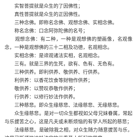
实智菩提就是众生的了因佛性；
真性菩提就是众生的正因佛性。
三种念佛。即称名念佛、观想念佛、实相念佛。
称名念佛：口念阿弥陀佛的名号；
观想念佛：有二种，一种是观想佛的塑画像，名观像
念，一种是观想佛的三十二相及功德，名观相念。
实相念佛：是谛观诸法实相，名观相念。
三有。就是三界的生死，欲有、色有、无色有。
三种供养。即利供养、敬供养、行供养。
利供养：以香花饮食等财物作供养；
敬供养：以赞叹恭敬作供养；
行供养：以修行妙法作供养。
三种慈悲。即众生缘慈悲、法缘慈悲、无缘慈悲。
众生缘慈悲。是对一切众生都视如父母兄妹眷属，常起
与乐拔苦之心，这是凡夫或未断烦恼的有学人所起的慈悲；
法缘慈悲。是破除我之相，对众生随力随意拔苦与乐，