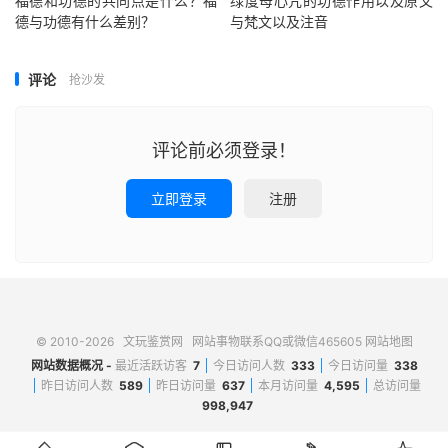
福德和功德的共同点是什么？福
绿度母心咒的功德作用以及原文
德与功德有什么差别？
与梵文以及注音
评论
抢沙发
评论前必须登录！
立即登录
注册
© 2010-2026
文玩鉴赏网
网站事物联系QQ或微信465605
网站地图
网站数据概况 -
最近活跃访客
7
今日访问人数
333
今日访问量
338
昨日访问人数
589
昨日访问量
637
本月访问量
4,595
总访问量
998,947