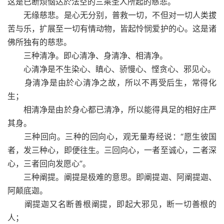
这是已断烦恼达於法空的三乘圣人所起的慈悲。
无缘慈悲。是心无分别，普救一切，不但对一切人类拔
苦与乐，扩展至一切有情动物，皆起怜悯爱护的心。这是诸
佛所独有的慈悲。
三种清净。即心清净、身清净、相清净。
心清净是不生染心、瞋心、骄慢心、悭贪心、邪见心。
身清净是由於心清净之故，所以不再受后生，常得化
生；
相清净是由於身心都已清净，所以能得具足的相好庄严
其身。
三种回向。三种的回向心，观无量寿经说：“愿生彼国
者，发三种心，即便往生。三回向心，一者至诚心，二者深
心，三者回向发愿心”。
三种阐提。阐提是极难的意思。即阐提迦、阿阐提迦、
阿颠底迦。
阐提迦又名断善根阐提，即起大邪见，断一切善根的
人；