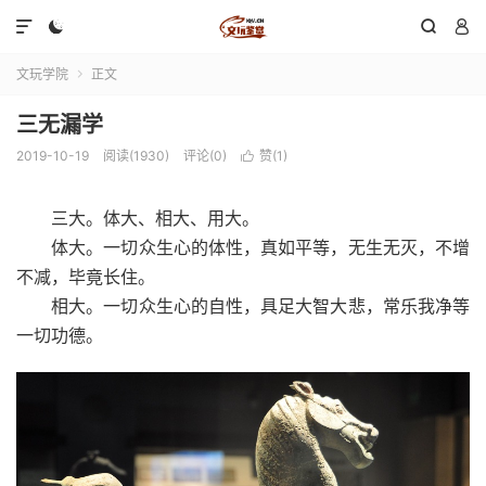




文玩学院
正文

三无漏学
2019-10-19
阅读(1930)
评论(0)
赞(
1
)

三大。体大、相大、用大。
体大。一切众生心的体性，真如平等，无生无灭，不增
不减，毕竟长住。
相大。一切众生心的自性，具足大智大悲，常乐我净等
一切功德。