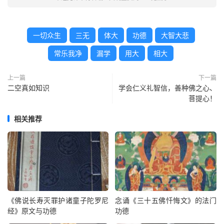
一切众生
三无
体大
功德
大智大悲
常乐我净
漏学
用大
相大
上一篇
下一篇
二空真如知识
学会仁义礼智信，善种佛之心、
菩提心！
相关推荐
《佛说长寿灭罪护诸童子陀罗尼
念诵《三十五佛忏悔文》的法门
经》原文与功德
功德