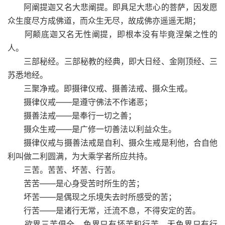
阿阐提迦又名大悲阐提。即具足大悲心的菩萨，因发愿
众生度尽方成佛道，而众生无尽，故成佛亦遥遥无期；
阿颠底迦又名无性阐提，即根本没有毕竟涅槃之性的
人。
三部秘经。三部秘教的经典，即大日经、金刚顶经、三
苏悉地经。
三聚净戒。即摄律仪戒、摄善法戒、摄众生戒。
摄律仪戒——是遵守佛法不作诸恶；
摄善法戒——是奉行一切之善；
摄众生戒——是广修一切善法以利益众生。
摄律仪戒与摄善法戒是自利、摄众生戒是利他，合自他
利叫做二利圆满，为大乘学者所应共持。
三苦。苦苦、坏苦、行苦。
苦苦——是心身受苦时所生的苦；
坏苦——是偶现之乐境失去时所感受的苦；
行苦——是诸行无常，迁流不息，不得安定的苦。
欲界三苦俱全，色界只有坏苦和行苦，无色界只有行