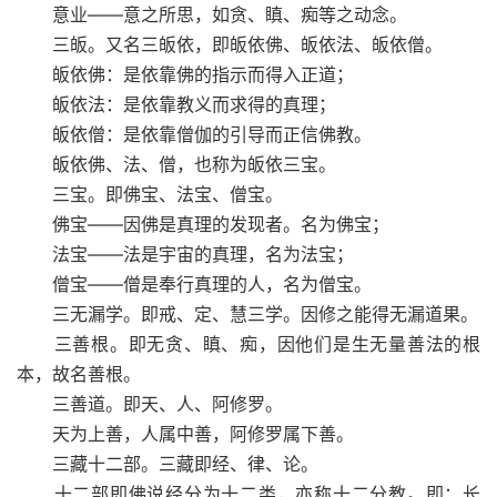
意业——意之所思，如贪、瞋、痴等之动念。
三皈。又名三皈依，即皈依佛、皈依法、皈依僧。
皈依佛：是依靠佛的指示而得入正道；
皈依法：是依靠教义而求得的真理；
皈依僧：是依靠僧伽的引导而正信佛教。
皈依佛、法、僧，也称为皈依三宝。
三宝。即佛宝、法宝、僧宝。
佛宝——因佛是真理的发现者。名为佛宝；
法宝——法是宇宙的真理，名为法宝；
僧宝——僧是奉行真理的人，名为僧宝。
三无漏学。即戒、定、慧三学。因修之能得无漏道果。
三善根。即无贪、瞋、痴，因他们是生无量善法的根
本，故名善根。
三善道。即天、人、阿修罗。
天为上善，人属中善，阿修罗属下善。
三藏十二部。三藏即经、律、论。
十二部即佛说经分为十二类，亦称十二分教。即：长