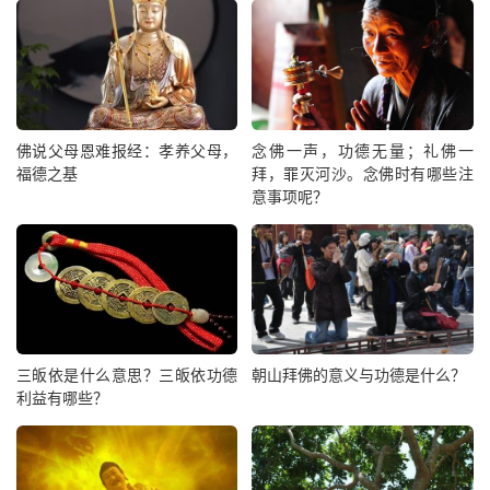
佛说父母恩难报经：孝养父母，
念佛一声，功德无量；礼佛一
福德之基
拜，罪灭河沙。念佛时有哪些注
意事项呢？
三皈依是什么意思？三皈依功德
朝山拜佛的意义与功德是什么？
利益有哪些？