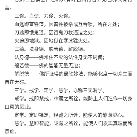
苦。
三途。血途、刀途、火途。
血途即畜牲道。因畜牲被杀或互吞啖，所在之处；
刀途即饿鬼道。因饿鬼刀杖逼迫之处；
火途即地狱。因地狱在寒冰猛火处。
三德。法身德、般若德、解脱德。
法身德——佛常住不灭的法性身无不周偏；
般若德——佛的智能无量无边；
解脱德——佛所证得的最胜妙法，能够化度一切众生而
自在无碍。
三学。戒学、定学、慧学，亦称三无漏学。
戒学。戒即禁戒，律藏之所诠，能防止人们造作一切身
口意的恶业。
定学。定即禅定，经藏之所诠，能使人的静虑澄心。
慧学。慧即智能，论藏之所诠，能使人们发现真理而断
愚痴。