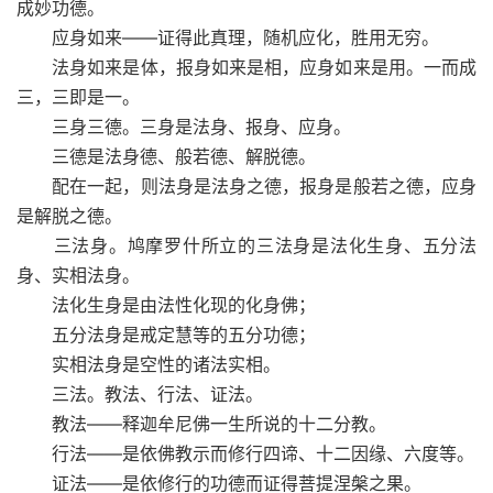
成妙功德。
应身如来——证得此真理，随机应化，胜用无穷。
法身如来是体，报身如来是相，应身如来是用。一而成
三，三即是一。
三身三德。三身是法身、报身、应身。
三德是法身德、般若德、解脱德。
配在一起，则法身是法身之德，报身是般若之德，应身
是解脱之德。
三法身。鸠摩罗什所立的三法身是法化生身、五分法
身、实相法身。
法化生身是由法性化现的化身佛；
五分法身是戒定慧等的五分功德；
实相法身是空性的诸法实相。
三法。教法、行法、证法。
教法——释迦牟尼佛一生所说的十二分教。
行法——是依佛教示而修行四谛、十二因缘、六度等。
证法——是依修行的功德而证得菩提涅槃之果。