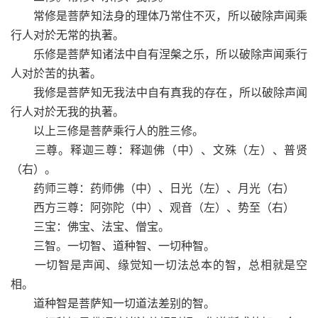
常修是菩萨知法身的理体乃常住不灭，所以破除声闻乘
行人对於无常的执著。
乐修是菩萨知诸法中自有涅槃之乐，所以破除声闻乘行
人对於苦的执著。
我修是菩萨知无我法中自有真我的存在，所以破除声闻
行人对於无我的执著。
以上三修是菩萨乘行人的胜三修。
三尊。释迦三尊：释迦佛（中）、文殊（左）、普贤
（右）。
药师三尊：药师佛（中）、日光（左）、月光（右）
西方三尊：阿弥陀（中）、观音（左）、势至（右）
三宝：佛宝、法宝、僧宝。
三智。一切智、道种智、一切种智。
一切智是声闻、缘觉知一切法总本的智，总相就是空
相。
道种智是菩萨知一切道法差别的智。