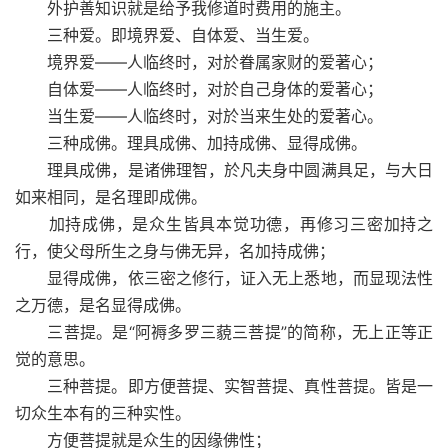
外护善知识就是给予我修道时费用的施主。
三种爱。即境界爱、自体爱、当生爱。
境界爱——人临终时，对於眷属家财的爱著心；
自体爱——人临终时，对於自己身体的爱著心；
当生爱——人临终时，对於当来生处的爱著心。
三种成佛。理具成佛、加持成佛、显得成佛。
理具成佛，是诸佛理智，於凡夫身中圆满具足，与大日
如来相同，是名理即成佛。
加持成佛，是众生皆具本觉功德，再修习三密加持之
行，使父母所生之身与佛无异，名加持成佛；
显得成佛，依三密之修行，证入无上悉地，而显现法性
之万德，是名显得成佛。
三菩提。是“阿褥多罗三藐三菩提”的简称，无上正等正
觉的意思。
三种菩提。即方便菩提、实智菩提、真性菩提。皆是一
切众生本有的三种实性。
方便菩提就是众生的因缘佛性；