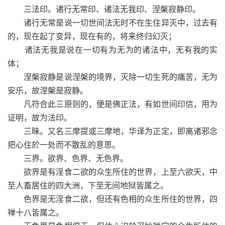
三法印。诸行无常印、诸法无我印、涅槃寂静印。
诸行无常是说一切世间法无时不在生住异灭中，过去有
的，现在起了变异，现在有的，将来终归幻灭；
诸法无我是说在一切有为无为的诸法中，无有我的实
体；
涅槃寂静是说涅槃的境界，灭除一切生死的痛苦，无为
安乐，故涅槃是寂静。
凡符合此三原则的，便是佛正法，有如世间印信，用为
证明，故为法印。
三昧。又名三摩提或三摩地，华译为正定，即离诸邪念
把心住於一处而不散乱的意思。
三界。欲界、色界、无色界。
欲界是有淫食二欲的众生所住的世界，上至六欲天，中
至人畜居住的四大洲，下至无间地狱皆属之。
色界是无淫食二欲，但还有色相的众生所住的世界，四
禅十八皆属之。