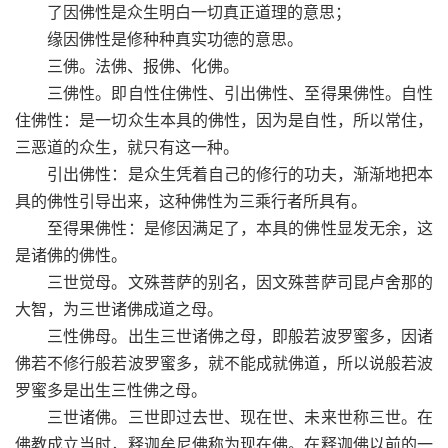
了因佛性是众生明白一切真正道理的意思；
缘因佛性是修种种真实功德的意思。
三佛。法佛、报佛、化佛。
三佛性。即自性住佛性、引出佛性、至得果佛性。自性
住佛性：是一切众生本具的佛性，因为是自性，所以常住，
三恶道的众生，就只有这一种。
引出佛性：是众生凭着自己的修行的功夫，渐渐地把本
具的佛性引导出来，这种佛性为三乘行者所具有。
至得果佛性：是修因满足了，本具的佛性显发无余，这
是诸佛的佛性。
三世觉母。文殊菩萨的别名，因文殊菩萨司昆卢舍那的
大智，为三世诸佛成道之母。
三性佛母。出生三世诸佛之母，即般若波罗蜜多，因诸
佛若不修行般若波罗蜜多，就不能成就佛道，所以说般若波
罗蜜多是出生三性佛之母。
三世诸佛。三世即过去世、现在世、未来世称三世。在
佛教成立当时，释迦牟尼佛称为现在佛。在释迦佛以前的一