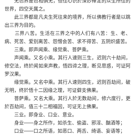
无色界是色相俱无，但住心识於深妙禅定的众生所住的
世界，四空天属之。
此三界都是凡夫生死往来的境界，所以佛教行者是以跳
出三界为目的。
三界八苦。生活在三界之中的人们有八苦：生、老、
病、死苦、爱别离苦、怨憎会苦、求不得苦、五阴炽盛苦。
三乘。即声闻乘、缘觉乘、菩萨乘。
声闻乘。又名小乘。其行人速则三生，迟则六十劫间，
修空法，终於闻如来声教，悟四谛之理，断见思惑，可证阿
罗汉果。
缘觉乘。又名中乘。其行人速则四生，迟则百劫间，破
无明，终於悟十二因缘之理，可证僻支佛果。
菩萨乘。又名大乘。其行人於无数劫间，修六度行，更
於百劫间，值三十二相福因，可证无上佛果。
三业。即身业、口业、意业。
身业——身之所作，如杀生、偷盗、邪淫、酗酒等；
口业——口之所语，如恶口、两舌、绮语、妄语等；