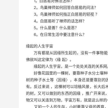
1。白居易对佛法怎样？
2。鸟巢禅师如何回答白居易的问法？
3。鸟巢禅师如何指正白居易的轻视 ？
4。白居易听了禅师的话怎样？
5。什么是善？什么是恶？
6。在日常生活中要注意什么？
缘起的人生宇宙
万有都是从因缘所生起的，没有一件事物能够
佛就叫这定律为〈缘 起〉。
缘起的人生宇宙，是一个处处关连的关系网
好像花园里的一棵树，要靠种子水分土壤种种
树的种子水土等〈因缘〉，本身还是要靠别的
有。反过来说 ，这棵树可以培植风景，长大后
的树，又可以做别的东西的因缘 ，推广开来说
物又可以关连到万物，宇宙万有，就是这么样的
又如一个人的生存，小时要靠父母的养育，大