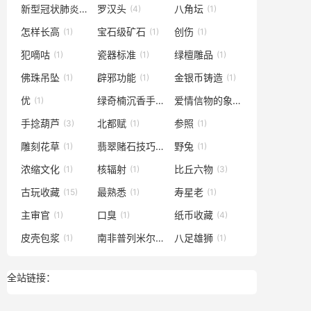
新型冠状肺炎
罗汉头
八角坛
(1)
(4)
(1)
怎样长高
宝石级矿石
创伤
(1)
(1)
(1)
犯嘀咕
瓷器标准
绿檀雕品
(1)
(1)
(1)
佛珠吊坠
辟邪功能
金银币铸造
(1)
(1)
(1)
优
绿奇楠沉香手串
爱情信物的象征
(1)
(1)
(1)
手捻葫芦
北都赋
参照
(3)
(1)
(1)
雕刻花草
翡翠赌石技巧与鉴赏
野兔
(1)
(1)
(1)
浓缩文化
核辐射
比丘六物
(1)
(1)
(3)
古玩收藏
最熟悉
寿星老
(15)
(1)
(1)
主审官
口臭
纸币收藏
(1)
(1)
(4)
皮壳包浆
南非普列米尔矿山
八足雄狮
(1)
(1)
(1)
全站链接：