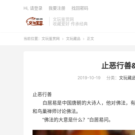
Hi, 请登录
我要注册
找回密码
文玩鉴赏网
收藏爱好 传承经典
当前位置：
文玩鉴赏网
文玩藏品
正文


止恶行善
2019-10-19
分类：
文玩藏
止恶行善
白居易是中国唐朝的大诗人，他对佛法，有真
和鸟巢禅师讨论佛法。
“佛法的大意是什么？”白居易问。