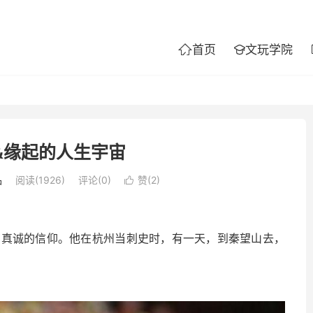
首页
文玩学院


&缘起的人生宇宙
品
阅读(1926)
评论(0)
赞(
2
)

诚的信仰。他在杭州当刺史时，有一天，到秦望山去，