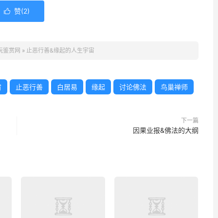
赞(
2
)

玩鉴赏网
»
止恶行善&缘起的人生宇宙
宙
止恶行善
白居易
缘起
讨论佛法
鸟巢禅师
下一篇
因果业报&佛法的大纲