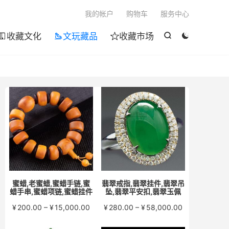

我的帐户
购物车
服务中心
收藏文化
文玩藏品
收藏市场





蜜蜡,老蜜蜡,蜜蜡手链,蜜
翡翠戒指,翡翠挂件,翡翠吊
蜡手串,蜜蜡项链,蜜蜡挂件
坠,翡翠平安扣,翡翠玉佩
价
价
¥
200.00
–
¥
15,000.00
¥
280.00
–
¥
58,000.00
格
格
范
范