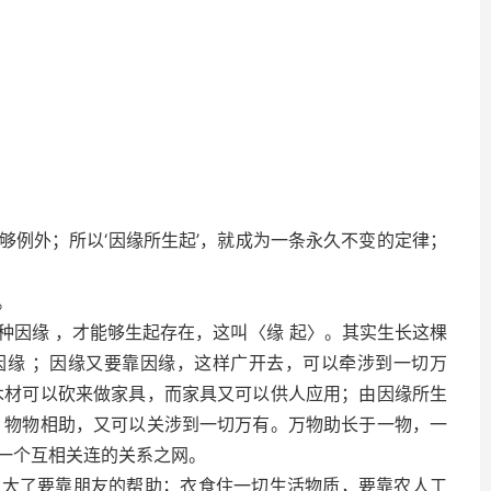
例外；所以‘因缘所生起’，就成为一条永久不变的定律；
。
因缘 ，才能够生起存在，这叫〈缘 起〉。其实生长这棵
因缘 ；因缘又要靠因缘，这样广开去，可以牵涉到一切万
木材可以砍来做家具，而家具又可以供人应用；由因缘所生
，物物相助，又可以关涉到一切万有。万物助长于一物，一
一个互相关连的关系之网。
了要靠朋友的帮助；衣食住一切生活物质，要靠农人工