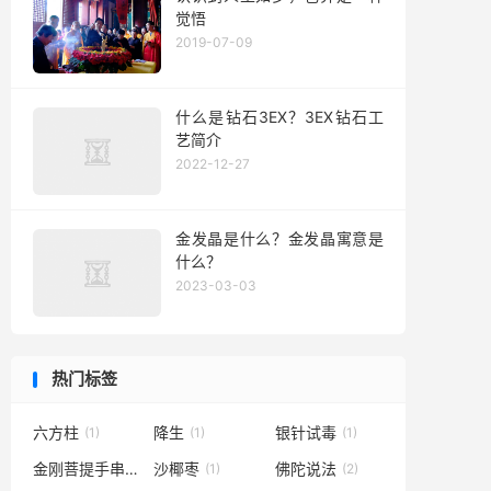
觉悟
2019-07-09
什么是钻石3EX？3EX钻石工
艺简介
2022-12-27
金发晶是什么？金发晶寓意是
什么？
2023-03-03
热门标签
六方柱
降生
银针试毒
(1)
(1)
(1)
金刚菩提手串选购
沙椰枣
佛陀说法
(1)
(1)
(2)