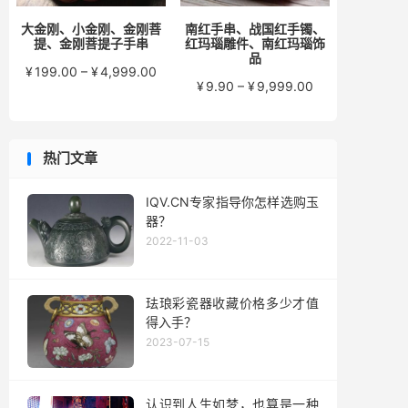
大金刚、小金刚、金刚菩
南红手串、战国红手镯、
提、金刚菩提子手串
红玛瑙雕件、南红玛瑙饰
品
价
¥
199.00
–
¥
4,999.00
价
¥
9.90
–
¥
9,999.00
格
格
范
范
围：
围：
¥199.00
热门文章
¥9.90
至
至
¥4,999.00
¥9,999.00
IQV.CN专家指导你怎样选购玉
器？
2022-11-03
珐琅彩瓷器收藏价格多少才值
得入手？
2023-07-15
认识到人生如梦，也算是一种