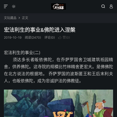




文玩藏品
正文

宏法利生的事业&佛陀进入涅槃
2019-10-19
阅读(2470)
评论(0)
赞(
0
)

宏法利生的事业(二)
须达多长者皈依佛陀，在乔萨罗国舍卫城建筑祗园精
舍，供养佛陀。这寺院的规模比竹林精舍更宏大。是佛佛陀
在北方说法的根据地。 乔萨罗国的波斯匿王和王后末利夫
人，也皈依佛陀，成为忠诚护法的佛教徒。