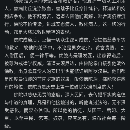
佛陀是大众的安慰者和救护者，他爱护一切众生如亲
人，替病比丘洗涤脓血，替瞎子比丘穿针缝补。释迦族和拘
利族争水，他不辞劳苦，远道去替他们调解，毗舍离疫症流
行，佛陀不怕传染，进城安慰病人，教化病人。这一切的行
动，都是大慈悲救世精神的表现。
佛陀成道后，证悟一切众生都可成佛，便提倡慈悲平等
的教义，故他的弟子中，不论是男女老少，贫富贵贱， 加
入僧团后， 便一律平等。优婆离是理发匠，出家得道后，
被尊为戒律学权威。清道夫须尼达，由佛陀亲自接引他皈依
佛教。出身歌舞伶人的安巴里也能修证到阿罗汉果。他们都
是印度最低贱的首陀罗族的奴隶，皈依佛陀后，都能获得应
有的地位，佛陀真是历史上第一位破除奴隶制度的人！
佛陀以慈悲无畏的态度，深入民间，去传播平实的道德
与中道的真理，凡是和他接触过的，听他说过法的，无不深
受感化，而衷心信仰。所以他的信徒，从国王、后妃、大
臣、以至平民、乞丐、奴隶，应有尽有，遍布社会每一阶
级。