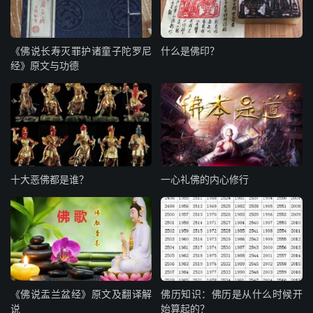
《佛说长寿灭罪护诸童子陀罗尼
什么是佛印？
经》原文与功德
十大恶佛都是谁？
一心礼佛的内心修行
《佛说盂兰盆经》原文及翻译解
佛历知识：佛历是从什么时候开
说
始算起的？