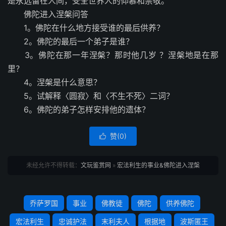
是永远留在人间，受全世界人的仰慕和崇敬。
佛陀进入涅槃问答
1。佛陀在什么地方接受谁的最后供养？
2。佛陀的最后一个弟子是谁？
3。佛陀在那一年涅槃？那时他几岁 ？涅槃地是在那
里？
4。涅槃是什么意思？
5。试解释〈圆寂〉和〈不生不死〉二词？
6。佛陀的弟子怎样安排他的遗体？
赞(
0
)

未经允许不得转载：
文玩鉴赏网
»
宏法利生的事业&佛陀进入涅槃
乔萨罗国
事业
佛教徒
佛陀
供养佛陀
宏法利生
忠诚护法
末利夫人
根据地
波斯匿王