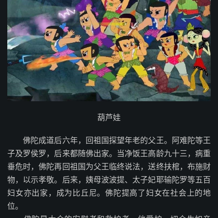
葫芦娃
佛陀成道后六年，回祖国探望年老的父王。阿难陀等王
子及罗侯罗，后来都随佛出家。当净饭王高龄九十三，病重
垂危时，佛陀再回祖国为父王临终说法，送终扶棺，布施财
物，以示孝敬。后来，姨母波波提、太子妃耶输陀罗等五百
妇女亦出家，成为比丘尼。佛陀提高了妇女在社会上的地
位。