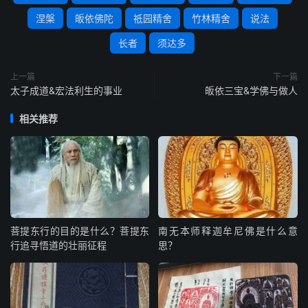
涅槃
皈依佛陀
祗园精舍
竹林精舍
说法
长者
须达多
上一篇
下一篇
太子成道&宏法利生的事业
皈依三宝&学佛与做人
相关推荐
菩提东行的目的是什么？菩提东
南无本师释迦牟尼佛是什么意
行追寻悟道的壮丽征程
思？