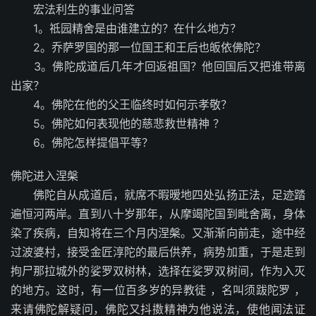
宏法利生的事业问答
1。祗园精舍是由谁建立的？在什么地方？
2。乔萨罗国的那一位国王和王后也皈依佛陀？
3。佛陀成道后几年才回返祖国？他回国后又把谁带离
出家？
4。佛陀在他的父王临终时如何示孝敬？
5。佛陀如何表现他的慈悲救世精神 ？
6。佛陀怎样提倡平等？
佛陀进入涅槃
佛陀自从成道后，就席不暇暧地四处弘扬正法，足迹踏
遍恒河两岸。直到八十岁那年，从摩竭陀国到毗舍离，身体
染了疾病，自知将在三个月内涅槃。又渐渐向前走，途中经
过波婆村，接受金匠淳陀的最后供养，病势加重，于是走到
拘尸那拉城外的娑罗双树林，选择在娑罗双树间，作为入灭
的地方。这时，有一位百多岁的异教徒 ，名叫须跋陀罗 ，
来请佛陀解疑问，佛陀又抖擞精神为他说法，使他闻法证