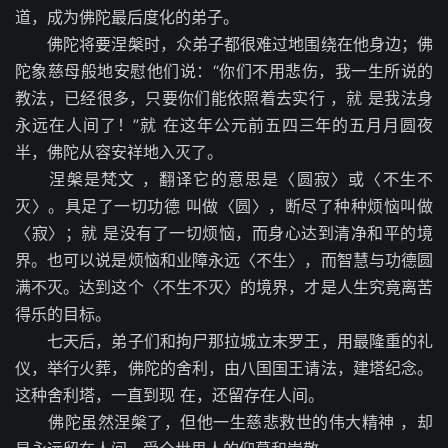
道，成为佛陀最后度化的弟子。
佛陀将要涅槃时，众弟子都很难过地围绕在他身边；佛
陀象慈母般地安慰他们说：“你们不用悲伤，我一生所说的
教法，已经很多，只要你们能依照着去实行 ，就 是我法身
永远在人间了！”就 在这年公元前五四三年的五月月圆夜
半，佛陀从容安祥地入灭了。
涅槃是梵文 ，翻译它的意思是〈圆寂〉或〈不生不
灭〉。具足了一切功德 叫做〈圆〉，断尽了种种烦恼叫做
〈寂〉；就 是没有了一切烦恼，而身心达到清净和平的境
界。也可以说是烦恼和业障永远〈不生〉，而智慧与功德圆
满不灭。达到这个〈不生不灭〉的境界，才是人生究竟离苦
得乐的目标。
七天后，弟子们和拘尸那拉城立末罗王，用最隆重的礼
仪，举行火葬，佛陀的舍利，由八国国王请法，建塔纪念。
这种舍利塔，一直到现 在，还留存在人间。
佛陀虽然涅槃了，但他一生慈悲救世的伟大精神 ，却