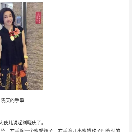
刘晓庆的手串
大伙儿说起刘晓庆了。
吊坠、左手腕一个蜜蜡镯子、右手腕几串蜜蜡珠子凹造型的