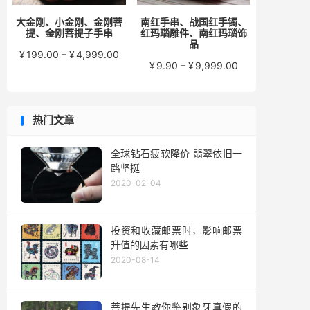
大金刚、小金刚、金刚菩
南红手串、战国红手镯、
提、金刚菩提子手串
红玛瑙雕件、南红玛瑙饰
品
价
¥
199.00
–
¥
4,999.00
价
¥
9.90
–
¥
9,999.00
格
格
范
范
围：
围：
¥199.00
热门文章
¥9.90
至
至
¥4,999.00
¥9,999.00
全球钻石疲软降价 翡翠依旧一
路坚挺
2020-02-04
投资和收藏邮票时，影响邮票
升值的因素有哪些
2020-08-14
菩提先生教你鉴别象牙真假的