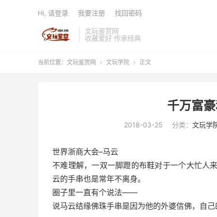
Hi, 请登录
我要注册
找回密码
文玩鉴赏网
收藏爱好 传承经典
当前位置：
文玩鉴赏网
文玩学院
正文


千万富豪
2018-03-25
分类：
文玩学
世界浙商大会–马云
不难理解，一双一脚蹬的布鞋对于一个大忙人
云的手串也是常年不离身。
圈子里一直有个说法——
说马云结缘佛珠手串是因为他的外婆信佛，自己