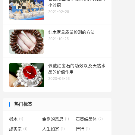
小妙招
2021-02-28
红木家具质量检测的方法
2021-10-25
佩戴红宝石的功效以及天然水
晶的价值作用
2020-06-26
热门标签
椴木
金刚的意思
石英结晶体
(1)
(1)
(2)
成实宗
人生如寄
行行
(1)
(1)
(1)