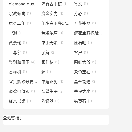
diamond quality report
降真香手链
签文
(1)
(1)
(1)
宗教倾向
资金实力
芳心
(1)
(1)
(1)
居摄二年
羊脂白玉鉴定
万花瓷器
(1)
(1)
(1)
华迦
包浆浓厚
解密宝藏探险
(1)
(1)
(1)
黄景瑜
束手无策
原石吧
(1)
(1)
(1)
十尊佛
了解
客户
(1)
(2)
(1)
鉴别和田玉
家信徒
网红大爷
(4)
(1)
(2)
香樟树
解
染色宝石
(1)
(1)
(1)
宜兴紫砂最要得
中道正见
晶莹剔透
(1)
(1)
(3)
道德价值观
结婚生子
菩提大小
(1)
(2)
(1)
红木书桌
陈设器
锆英石
(1)
(2)
(1)
全站链接：