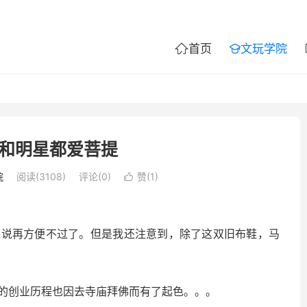
首页
文玩学院


和明星都爱菩提
院
阅读(3108)
评论(0)
赞(
1
)

来说再方便不过了。但是我还注意到，除了这双旧布鞋，马
的创业历程也因去寺庙拜佛而有了起色。。。