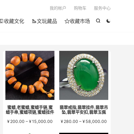

我的帐户
购物车
服务中心
收藏文化
文玩藏品
收藏市场





蜜蜡,老蜜蜡,蜜蜡手链,蜜
翡翠戒指,翡翠挂件,翡翠吊
蜡手串,蜜蜡项链,蜜蜡挂件
坠,翡翠平安扣,翡翠玉佩
价
价
¥
200.00
–
¥
15,000.00
¥
280.00
–
¥
58,000.00
格
格
范
范