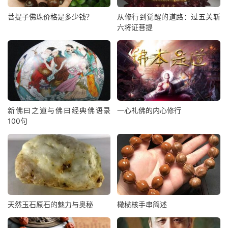
菩提子佛珠价格是多少钱？
从修行到觉醒的道路：过五关斩
六将证菩提
新佛曰之道与佛曰经典佛语录
一心礼佛的内心修行
100句
天然玉石原石的魅力与奥秘
橄榄核手串简述