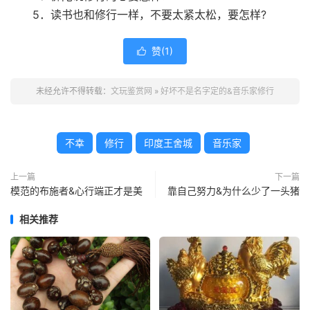
5．读书也和修行一样，不要太紧太松，要怎样?
赞(
1
)

未经允许不得转载：
文玩鉴赏网
»
好坏不是名字定的&音乐家修行
不幸
修行
印度王舍城
音乐家
上一篇
下一篇
模范的布施者&心行端正才是美
靠自己努力&为什么少了一头猪
相关推荐