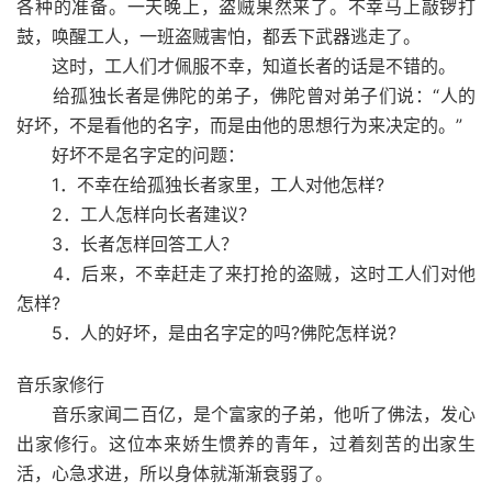
各种的准备。一天晚上，盗贼果然来了。不幸马上敲锣打
鼓，唤醒工人，一班盗贼害怕，都丢下武器逃走了。
这时，工人们才佩服不幸，知道长者的话是不错的。
给孤独长者是佛陀的弟子，佛陀曾对弟子们说：“人的
好坏，不是看他的名字，而是由他的思想行为来决定的。”
好坏不是名字定的问题：
1．不幸在给孤独长者家里，工人对他怎样?
2．工人怎样向长者建议？
3．长者怎样回答工人？
4．后来，不幸赶走了来打抢的盗贼，这时工人们对他
怎样?
5．人的好坏，是由名字定的吗?佛陀怎样说?
音乐家修行
音乐家闻二百亿，是个富家的子弟，他听了佛法，发心
出家修行。这位本来娇生惯养的青年，过着刻苦的出家生
活，心急求进，所以身体就渐渐衰弱了。