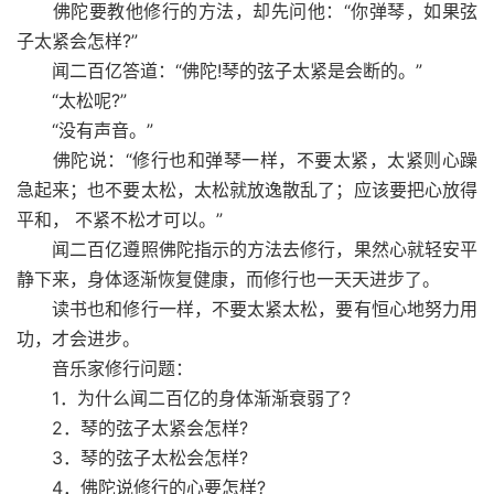
佛陀要教他修行的方法，却先问他：“你弹琴，如果弦
子太紧会怎样?”
闻二百亿答道：“佛陀!琴的弦子太紧是会断的。”
“太松呢?”
“没有声音。”
佛陀说：“修行也和弹琴一样，不要太紧，太紧则心躁
急起来；也不要太松，太松就放逸散乱了；应该要把心放得
平和， 不紧不松才可以。”
闻二百亿遵照佛陀指示的方法去修行，果然心就轻安平
静下来，身体逐渐恢复健康，而修行也一天天进步了。
读书也和修行一样，不要太紧太松，要有恒心地努力用
功，才会进步。
音乐家修行问题：
1．为什么闻二百亿的身体渐渐衰弱了?
2．琴的弦子太紧会怎样?
3．琴的弦子太松会怎样?
4．佛陀说修行的心要怎样?