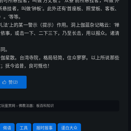
’前可所悬挂者，叫做‘方丈板’。‘众寮’前所悬挂者，叫做‘外
之下所悬挂者，叫做‘钟板’。此外还有‘首座板、照堂板、客板、
）。’等等。
矩礼法’上的某一警示（提示）作用。洞上伽蓝杂记略云：‘禅
时依事，或击一下、二下三下，乃至长击，用以报众。诸清
不同。
僧伽星散。台湾寺院，格局轻简，住众寥寥。以上所说那些
败；抚今追昔，良可慨也！
赞(
2
)

文玩鉴赏网
»
佛教法器：板百科知识
偈语
工具
报时报事
谨白大众