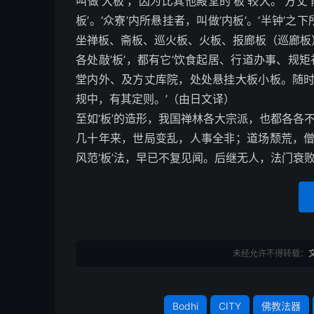
叫做‘大板’，因为比其他殿堂的‘板’较大。‘方丈
板’。‘众寮’内所悬挂者，叫做‘内板’。‘半钟’
坐禅板、斋板、巡火板、火板、报廊板（巡廊板
各处敲‘板’，都有它‘饮食起居、行道办事、规
堂内外、及方丈库院，处处悬挂大板小板。随
规中，有其定则。’（由日文译）
至如‘板’的造形，我国禅林各大宗派，也都各各
几十年来，世局变乱，人事全非；道场颓荒，
风范‘板’法，早已不复见闻。后继无人，法门衰
未经允许不得转载：
Bodhi
CITY
佛教法器