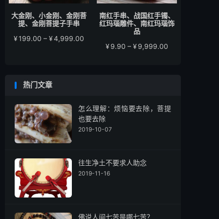
大金刚、小金刚、金刚菩
南红手串、战国红手镯、
提、金刚菩提子手串
红玛瑙雕件、南红玛瑙饰
品
价
¥
199.00
–
¥
4,999.00
价
¥
9.90
–
¥
9,999.00
格
格
范
范
围：
围：
¥199.00
热门文章
¥9.90
至
至
¥4,999.00
¥9,999.00
怎么理解：烦恼要去除，菩提
也要去除
2019-10-07
往生净土不要求人助念
2019-11-16
佛说人间七苦是哪七苦？