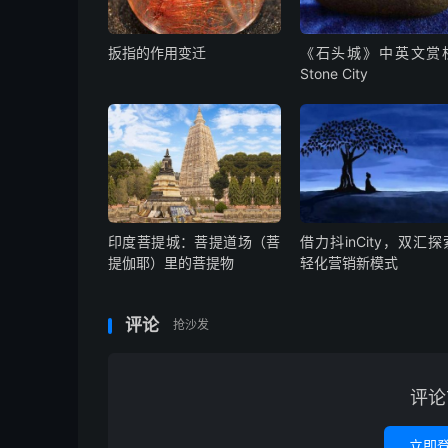
扳指的作用变迁
《石头城》中英文赏
Stone City
印度菩提城：菩提道场（菩
借力抖inCity，双汇
提伽耶）里的菩提物
轻化营销新模式
评论
抢沙发
评论
立即