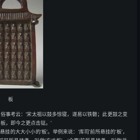
板
’字。俗事考云：‘宋太祖以鼓多惊寝，遂易以铁磬；此更鼓之变
云板，即今之更点击钲。’
的大大小小的‘板’。举例来说：‘库司’前所悬挂的‘板’，