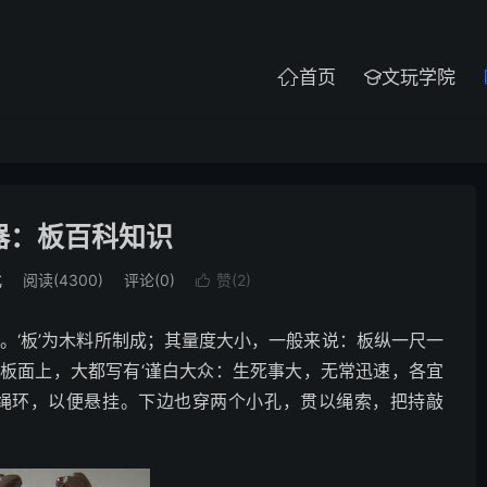
首页
文玩学院


器：板百科知识
化
阅读(4300)
评论(0)
赞(
2
)

工具。‘板’为木料所制成；其量度大小，一般来说：板纵一尺一
板面上，大都写有‘谨白大众：生死事大，无常迅速，各宜
以绳环，以便悬挂。下边也穿两个小孔，贯以绳索，把持敲