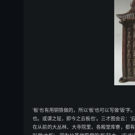
‘板’也有用铜铁做的，所以‘板’也可以写做‘钣
也。或谓之钲，即今之云板也’。三才图会云：‘
在从前的大丛林、大寺院里，各殿堂库寮，都有悬挂