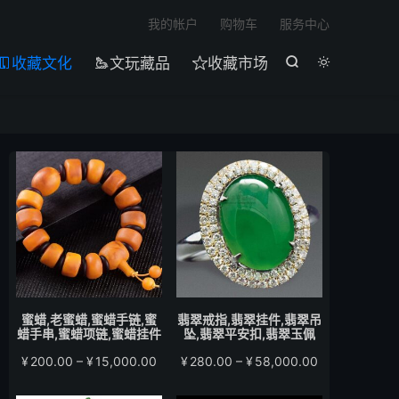

我的帐户
购物车
服务中心
收藏文化
文玩藏品
收藏市场





蜜蜡,老蜜蜡,蜜蜡手链,蜜
翡翠戒指,翡翠挂件,翡翠吊
蜡手串,蜜蜡项链,蜜蜡挂件
坠,翡翠平安扣,翡翠玉佩
价
价
¥
200.00
–
¥
15,000.00
¥
280.00
–
¥
58,000.00
格
格
范
范