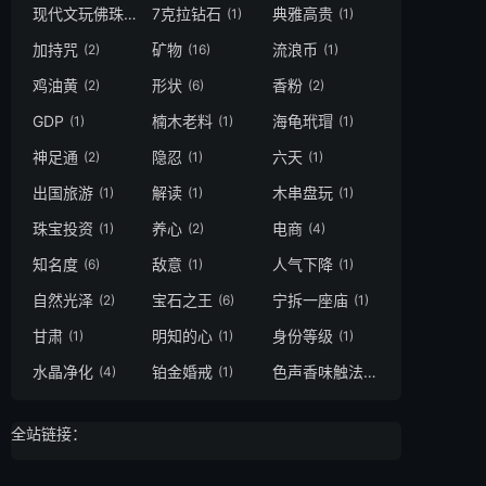
现代文玩佛珠手串
7克拉钻石
典雅高贵
(2)
(1)
(1)
加持咒
矿物
流浪币
(2)
(16)
(1)
鸡油黄
形状
香粉
(2)
(6)
(2)
GDP
楠木老料
海龟玳瑁
(1)
(1)
(1)
神足通
隐忍
六天
(2)
(1)
(1)
出国旅游
解读
木串盘玩
(1)
(1)
(1)
珠宝投资
养心
电商
(1)
(2)
(4)
知名度
敌意
人气下降
(6)
(1)
(1)
自然光泽
宝石之王
宁拆一座庙
(2)
(6)
(1)
甘肃
明知的心
身份等级
(1)
(1)
(1)
水晶净化
铂金婚戒
色声香味触法
(4)
(1)
(1)
全站链接：