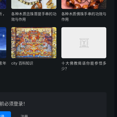
析，
各种木质念珠菩提手串的功
各种木质佛珠手串的功效与
效与作用
作用
探索年
city 百科知识
十大佛教偈语你能参悟多
少？
前必须登录！
登录
注册