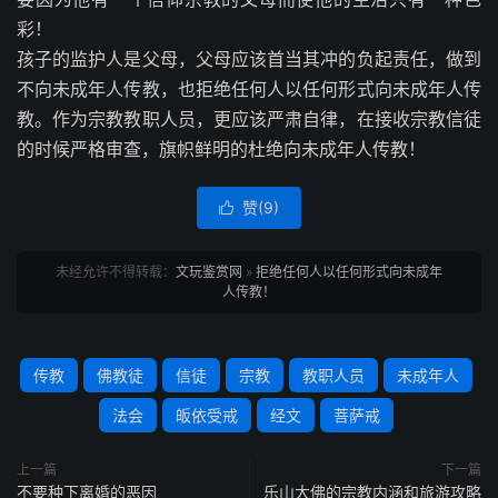
彩！
孩子的监护人是父母，父母应该首当其冲的负起责任，做到
不向未成年人传教，也拒绝任何人以任何形式向未成年人传
教。作为宗教教职人员，更应该严肃自律，在接收宗教信徒
的时候严格审查，旗帜鲜明的杜绝向未成年人传教！
赞(
9
)

未经允许不得转载：
文玩鉴赏网
»
拒绝任何人以任何形式向未成年
人传教！
传教
佛教徒
信徒
宗教
教职人员
未成年人
法会
皈依受戒
经文
菩萨戒
上一篇
下一篇
不要种下离婚的恶因
乐山大佛的宗教内涵和旅游攻略