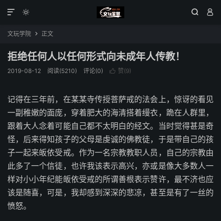




文玩学院
正文

拒绝任何人以任何形式向未成年人传教！
2019-08-12
阅读(5210)
评论(0)
赞(
9
)

记得在三年前，在某某寺传授菩萨戒的法会上，惊讶的看见
一副稚嫩的面庞，穿着肥大的海清搭着缦衣，跪在人群里，
跟着大人念着可能自己都不太明白的经文。当时觉得甚是奇
怪，后来得知孩子的父母是虔诚的佛教徒，于是带自己的孩
子一起来皈依受戒。作为一名宗教教职人员，自己的宗教由
此多了一个信徒，也许我该表示高兴，亦或是像大多数人一
样对小小年纪能皈依受戒的所谓善根表示赞许，最不济也应
该是随喜，可是，我却感到深深的悲凉，甚至是有了一丝的
愤怒。