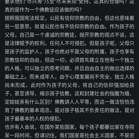
要求他们“尽兴寿”乃至“尽未来际”受持，这真的合理吗？这
真的是作为一个佛教徒应该做的吗？
按照我国宪法规定，公民有信仰宗教的自由，但这也意味着
另一层意思，就是公民也有不信仰宗教的自由。作为孩子的
父母，自己是一个虔诚的宗教徒，抛开宗教的观点不谈，这
是法律赋予的权利，任何人不可侵犯。但是孩子呢，父母只
是孩子的监护人，孩子也绝对不是父母的附庸，孩子也享有
宗教信仰的自由，但这一切，必须首先建立在他有一个独立
的人格，可以独立的思考问题，并且自由自主的做出选择的
基础之上。而未成年人，由于心理发展尚不完全，独立人格
尚未形成，此时作为孩子的父母，将自己的信仰强加给孩
子，甚至诱导、暗示孩子信教，这和封建社会的指腹为婚、
定娃娃亲有什么区别？佛教讲人人平等，而这一做法恰恰违
背了佛教的基本观念，是对孩子极其不负责任的做法，是对
孩子最基本的人权的侵犯。
也许有人会说，在国外某些国家，每个孩子都要出家在寺院
呆一段时间，但请记住，我们国家是社会主义国家，不是宗