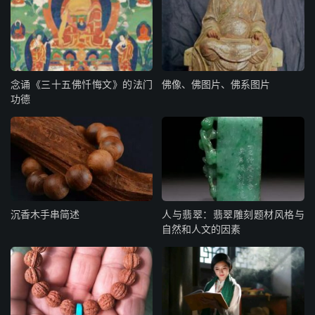
念诵《三十五佛忏悔文》的法门
佛像、佛图片、佛系图片
功德
沉香木手串简述
人与翡翠：翡翠雕刻题材风格与
自然和人文的因素