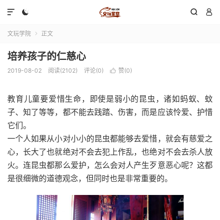




文玩学院
正文

培养孩子的仁慈心
2019-08-02
阅读(2102)
评论(0)
赞(
0
)

教育儿童要爱惜生命，即使是弱小的昆虫，诸如蚂蚁、蚊
子、知了等等，都不能去践踏、伤害，而是应该怜爱、护惜
它们。
一个人如果从小对小小的昆虫都能够去爱惜，就会有慈爱之
心，长大了也就绝对不会去犯上作乱，也绝对不会去杀人放
火。连昆虫都那么爱护，怎么会对人产生歹意恶心呢？这都
是很细微的道德观念，但同时也是非常重要的。