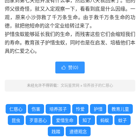
回家到第七天他并没有什么事，然后第八天就回来了。他的
师父很奇怪，就又入定观察一下，看看到底是什么因缘。一
观，原来小沙弥救了千万条生命。由于救千万条生命的功
德，就把他短命的这个定业给转过来了。
护惜虫蚁能够延长我们的生命，而残害这些它们会缩短我们
的寿命。教育孩子护惜虫蚁，同时也是在启发、培植他们本
具的仁爱之心。
赞(
0
)

未经允许不得转载：
文玩鉴赏网
»
培养孩子的仁慈心
仁慈心
伤害
培养孩子
怜爱
护惜
教育儿童
昆虫
歹意恶心
爱惜生命
知了
蚂蚁
蚊子
践踏
道德观念