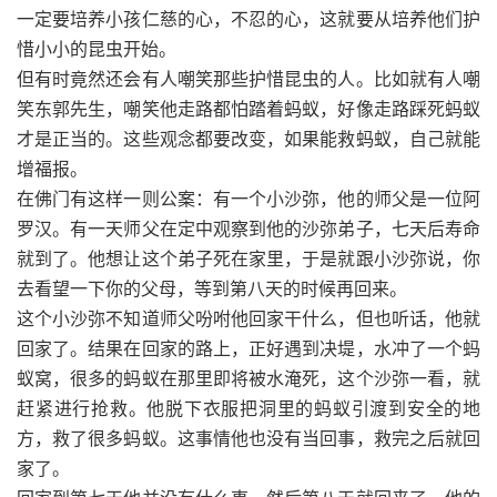
一定要培养小孩仁慈的心，不忍的心，这就要从培养他们护
惜小小的昆虫开始。
但有时竟然还会有人嘲笑那些护惜昆虫的人。比如就有人嘲
笑东郭先生，嘲笑他走路都怕踏着蚂蚁，好像走路踩死蚂蚁
才是正当的。这些观念都要改变，如果能救蚂蚁，自己就能
增福报。
在佛门有这样一则公案：有一个小沙弥，他的师父是一位阿
罗汉。有一天师父在定中观察到他的沙弥弟子，七天后寿命
就到了。他想让这个弟子死在家里，于是就跟小沙弥说，你
去看望一下你的父母，等到第八天的时候再回来。
这个小沙弥不知道师父吩咐他回家干什么，但也听话，他就
回家了。结果在回家的路上，正好遇到决堤，水冲了一个蚂
蚁窝，很多的蚂蚁在那里即将被水淹死，这个沙弥一看，就
赶紧进行抢救。他脱下衣服把洞里的蚂蚁引渡到安全的地
方，救了很多蚂蚁。这事情他也没有当回事，救完之后就回
家了。