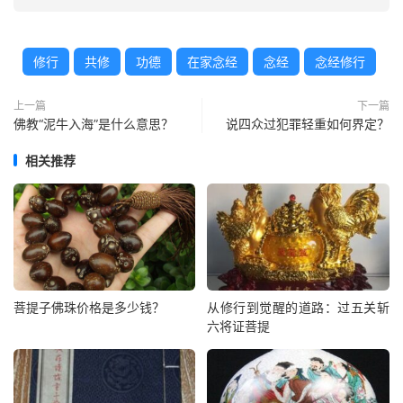
修行
共修
功德
在家念经
念经
念经修行
上一篇
下一篇
佛教“泥牛入海”是什么意思？
说四众过犯罪轻重如何界定？
相关推荐
菩提子佛珠价格是多少钱？
从修行到觉醒的道路：过五关斩
六将证菩提