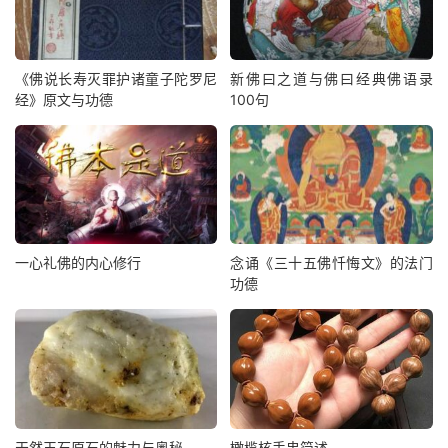
《佛说长寿灭罪护诸童子陀罗尼
新佛曰之道与佛曰经典佛语录
经》原文与功德
100句
一心礼佛的内心修行
念诵《三十五佛忏悔文》的法门
功德
天然玉石原石的魅力与奥秘
橄榄核手串简述