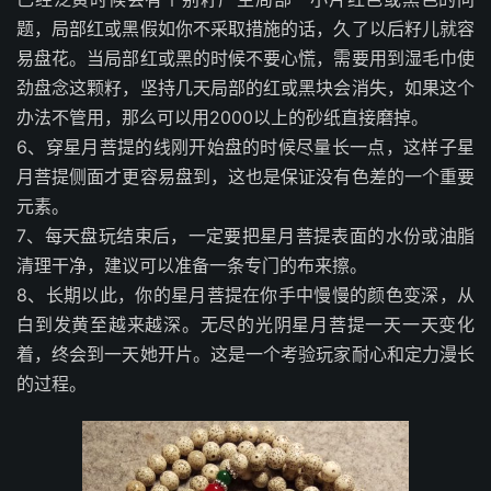
题，局部红或黑假如你不采取措施的话，久了以后籽儿就容
易盘花。当局部红或黑的时候不要心慌，需要用到湿毛巾使
劲盘念这颗籽，坚持几天局部的红或黑块会消失，如果这个
办法不管用，那么可以用2000以上的砂纸直接磨掉。
6、穿星月菩提的线刚开始盘的时候尽量长一点，这样子星
月菩提侧面才更容易盘到，这也是保证没有色差的一个重要
元素。
7、每天盘玩结束后，一定要把星月菩提表面的水份或油脂
清理干净，建议可以准备一条专门的布来擦。
8、长期以此，你的星月菩提在你手中慢慢的颜色变深，从
白到发黄至越来越深。无尽的光阴星月菩提一天一天变化
着，终会到一天她开片。这是一个考验玩家耐心和定力漫长
的过程。