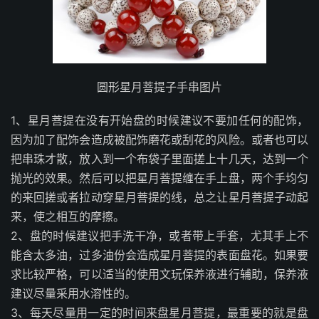
圆形星月菩提子手串图片
1、星月菩提在没有开始盘的时候建议不要加任何的配饰，
因为加了配饰会造成被配饰磨花或刮花的风险。或者也可以
把串珠才散，放入到一个布袋子里面搓上十几天，达到一个
抛光的效果。然后可以把星月菩提缠在手上盘，两个手均匀
的来回搓或者拉动穿星月菩提的线，总之让星月菩提子动起
来，使之相互的摩擦。
2、盘的时候建议把手洗干净，或者带上手套，尤其手上不
能含太多油，过多油份会造成星月菩提的表面盘花。如果要
求比较严格，可以适当的使用文玩保养液进行辅助，保养液
建议尽量采用水溶性的。
3、每天尽量用一定的时间来盘星月菩提，最重要的就是盘