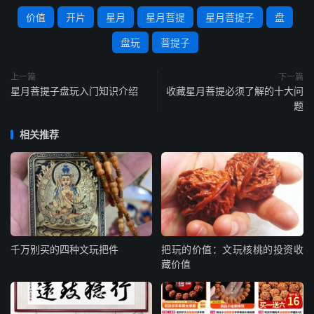
价值
开片
星月
星月菩提
星月菩提子
盘
盘玩
菩提子
上一篇
下一篇
星月菩提子盘玩入门知识介绍
收藏星月菩提必须了解的十大问
题
相关推荐
千万别买的四种文玩把件
把玩的价值：文玩核桃的投资收
藏价值