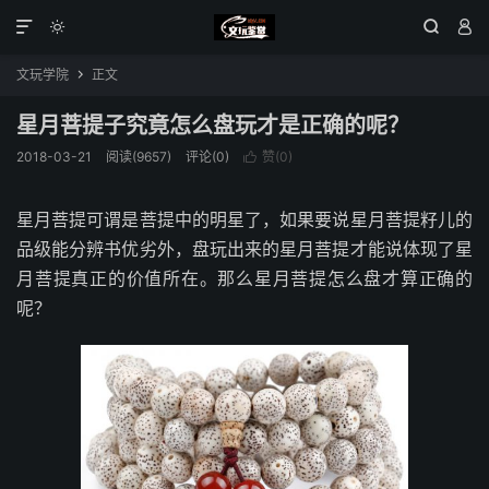




文玩学院
正文

星月菩提子究竟怎么盘玩才是正确的呢？
2018-03-21
阅读(9657)
评论(0)
赞(
0
)

星月菩提可谓是菩提中的明星了，如果要说星月菩提籽儿的
品级能分辨书优劣外，盘玩出来的星月菩提才能说体现了星
月菩提真正的价值所在。那么星月菩提怎么盘才算正确的
呢？