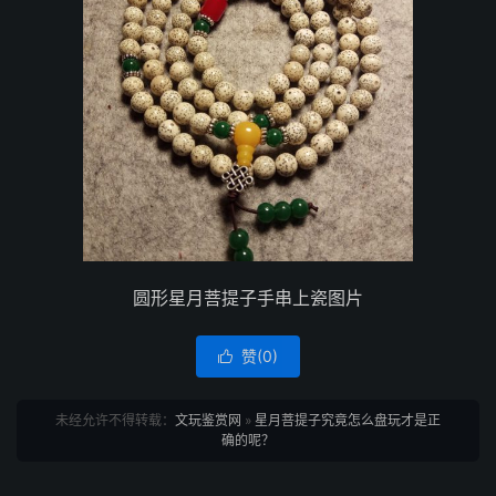
圆形星月菩提子手串上瓷图片
赞(
0
)

未经允许不得转载：
文玩鉴赏网
»
星月菩提子究竟怎么盘玩才是正
确的呢？