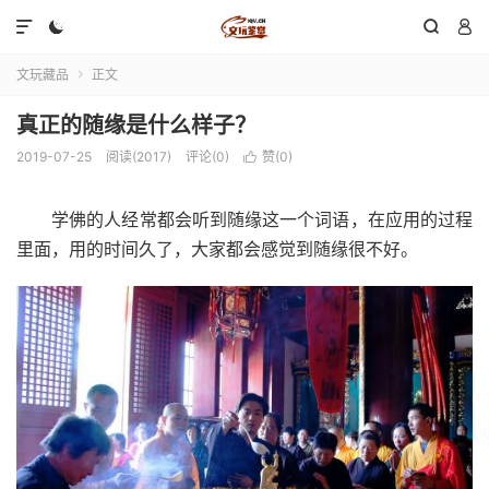




文玩藏品
正文

真正的随缘是什么样子？
2019-07-25
阅读(2017)
评论(0)
赞(
0
)

学佛的人经常都会听到随缘这一个词语，在应用的过程
里面，用的时间久了，大家都会感觉到随缘很不好。