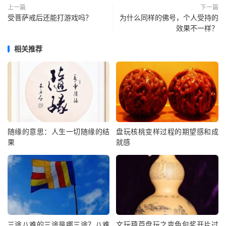
上一篇
下一篇
受菩萨戒后还能打游戏吗？
为什么同样的佛号，个人受持的
效果不一样？
相关推荐
随缘的意思：人生一切随缘的结
盘玩核桃变样过程的期望感和成
果
就感
三途八难的三途是哪三途？八难
文玩葫芦盘玩之变色包浆开片过