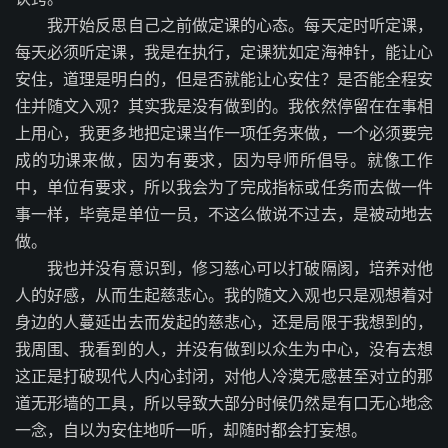
我开始反思自己之前做定课的心态。每天定时听定课，
每天必须听定课，我是在执行，定课犹如定海神针，能让心
安住，道理是明白的，但是否就能让心安住？是否能全程安
住并随文入观？其实我是没有做到的。我依然停留在在事相
上用心，我更多地把定课当作一项任务来做，一个必须要完
成的功课来做，因为有要求，因为导师所倡导。就像工作
中，单位有要求，所以我会为了完成指标或任务而去做一件
事一样，毕竟是单位一员，不这么做说不过去，是被动地去
做。
我也并没有意识到，修习慈心可以打破隔阂，培养对他
人的好感，从而生起慈悲心。我的随文入观也只是观想着对
身边的人蔓延出去而发起的慈悲心，还是局限于我想到的，
我周围、我看到的人，并没有做到以众生为中心，没有去想
这正是打破现代人内心封闭，对他人冷漠无感甚至对立的那
道无形墙的工具，所以导致大部分时候仍然是有口无心地念
一念，自以为安住地听一听，却随时都会打妄想。