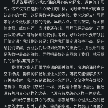
导师说要把学习和定课的用心结合起来，避免流于形
式，这不仅是在选择令心安住的目标，同时也包含如何直接
认识心的本质，这是佛教中最高的禅修。我忆念起去年导师
带领大众做皈依共修的情景。早晨六点，在拈花堂，导师神
情肃穆，威仪庄严。当时我还在想，导师已经是高僧，还需
要做定课吗？辅导员也让我们思考过，导师为什么要带领我
们做定课？我想到的只是：因为我们做定课效率不高，是在
给我们警醒，要让我们认识到做定课的重要性，并没想到这
是佛教中最高的禅修。导师把最好的东西给了我们，就看我
们的领悟程度有多少。
我很喜欢僧人们做早晚课的那种氛围，快速的诵经声在
空中缭绕，韵律的抑扬顿挫让人赞叹，可我又能理解多少？
八关斋戒时，我也只是跟着念一念而已，仅仅停留在舒服的
感觉中，就像听《慈经》一样，觉得这个音乐很愉悦，但还
没有善用其心这样的念头，也没有散发慈心这样一种观修。
导师给了善用其心的标准，那就是每种心理从生起到稳
固要依建立、培养、训练、熟悉的步骤。导师给出了具体的