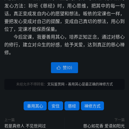
发心方法：聆听《慈经》时，用心思维，把其中的每一句
话，真正变成发自内心的愿望和想法。皈依的定课也一样，
要把发心变成对自己的提醒，变成自己真切的想法，用心到
位了，定课才能保质保量。
今后定课，我要善用其心，培养正知正念，通过对慈心
的修行，建立对众生的好感，给予关爱，达到真正的慈心禅
修。
赞(
0
)

未经允许不得转载：
文玩鉴赏网
»
善用其心是最正确的禅修方式
善用其心
安住
慈经
禅修方式
上一篇
下一篇
若是真修人 不见世间过
慈心如花香 爱语如阳光