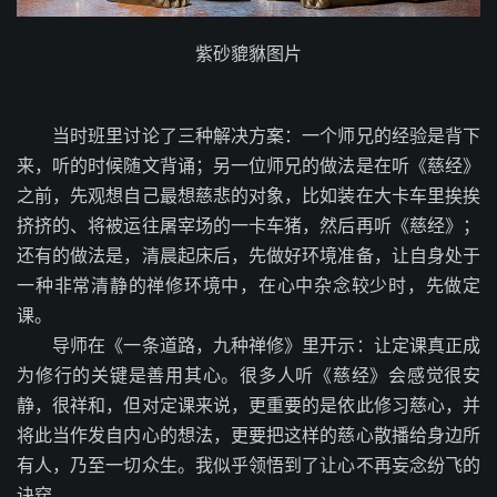
紫砂貔貅图片
当时班里讨论了三种解决方案：一个师兄的经验是背下
来，听的时候随文背诵；另一位师兄的做法是在听《慈经》
之前，先观想自己最想慈悲的对象，比如装在大卡车里挨挨
挤挤的、将被运往屠宰场的一卡车猪，然后再听《慈经》；
还有的做法是，清晨起床后，先做好环境准备，让自身处于
一种非常清静的禅修环境中，在心中杂念较少时，先做定
课。
导师在《一条道路，九种禅修》里开示：让定课真正成
为修行的关键是善用其心。很多人听《慈经》会感觉很安
静，很祥和，但对定课来说，更重要的是依此修习慈心，并
将此当作发自内心的想法，更要把这样的慈心散播给身边所
有人，乃至一切众生。我似乎领悟到了让心不再妄念纷飞的
诀窍。